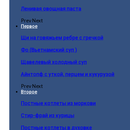
Ленивая овощная паста
Prev
Next
Первое
Щи на говяжьем ребре с гречкой
Фо (Вьетнамский суп )
Щавелевый холодный суп
Айнтопф с уткой, перцем и кукурузой
Prev
Next
Второе
Постные котлеты из моркови
Стир-фрай из курицы
Постные котлеты в духовке