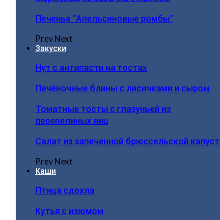
Печенье “Апельсиновые ромбы”
Prev
Next
Закуски
Нут с антипасти на тостах
Печёночные блины с лисичками и сыром
Томатные тосты с глазуньей из
перепелиных яиц
Салат из запеченной брюссельской капус
Prev
Next
Каши
Птица сдохла
Кутья с изюмом