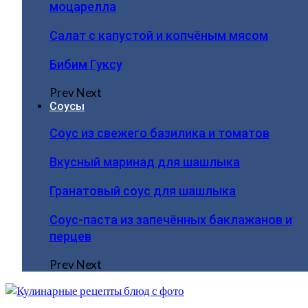
моцарелла
Салат с капустой и копчёным мясом
Бибим Гуксу
Prev
Next
Соусы
Соус из свежего базилика и томатов
Вкусный маринад для шашлыка
Гранатовый соус для шашлыка
Соус-паста из запечённых баклажанов и
перцев
Prev
Next