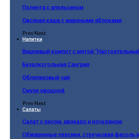
Полента с апельсином
Овсяная каша с жареными яблоками
Prev
Next
Напитки
Вишневый компот с мятой “Настоятельный
Безалкогольная Сангрия
Облепиховый чай
Смузи овощной
Prev
Next
Салаты
Салат с рисом, авокадо и кочудяном
Обжаренные персики, стручковая фасоль 