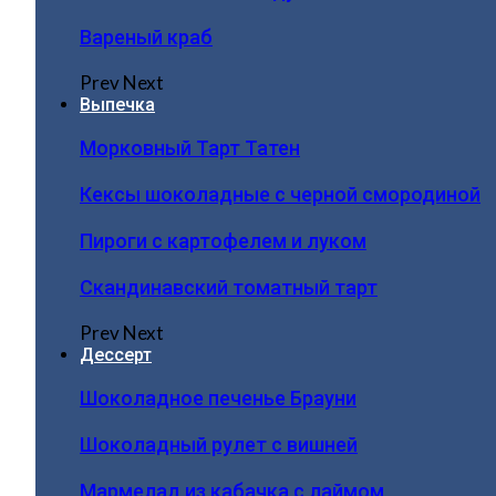
Вареный краб
Prev
Next
Выпечка
Морковный Тарт Татен
Кексы шоколадные с черной смородиной
Пироги c картофелем и луком
Скандинавский томатный тарт
Prev
Next
Дессерт
Шоколадное печенье Брауни
Шоколадный рулет с вишней
Мармелад из кабачка с лаймом