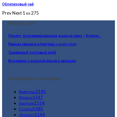
Облепиховый чай
Prev
Next
1 из 275
Рецепт дня:
Рецепт: Консервированная дыня на зиму – Купили…
Рваная свинина и бургеры с коул слоу
Тыквенный тостовый хлеб
Волованы с красной икрой и авокадо
Популярные категории
Выпечка
2145
Второе
1547
Закуски
1514
Салаты
1385
Дессерт
1144