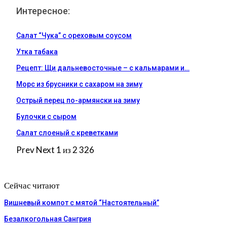
Интересное:
Салат “Чука” с ореховым соусом
Утка табака
Рецепт: Щи дальневосточные – с кальмарами и…
Морс из брусники с сахаром на зиму
Острый перец по-армянски на зиму
Булочки с сыром
Салат слоеный с креветками
Prev
Next
1 из 2 326
Сейчас читают
Вишневый компот с мятой “Настоятельный”
Безалкогольная Сангрия