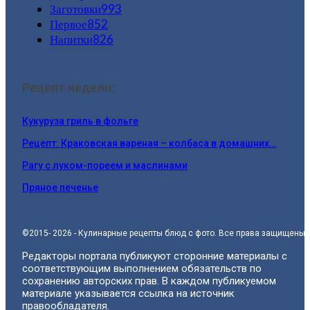
Заготовки
993
Первое
852
Напитки
826
Рецепт недели:
Кукуруза гриль в фольге
Рецепт: Краковская вареная – колбаса в домашних…
Рагу с луком-пореем и маслинами
Пряное печенье
©2015- 2026 - Кулинарные рецепты блюд с фото. Все права защищены.
Редакторы портала публикуют сторонние материалы с
соответствующим выполнением обязательств по
сохранению авторских прав. В каждом публикуемом
материале указывается ссылка на источник
правообладателя.