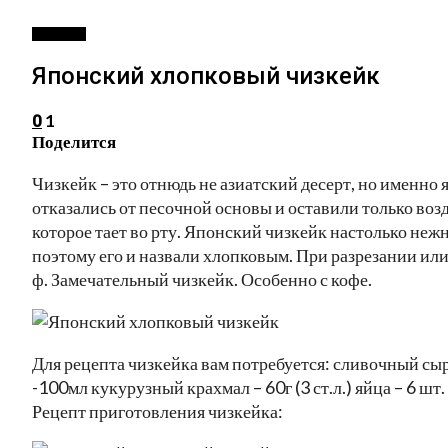
РЕЦЕПТЫ
Японский хлопковый чизкейк
1
0
Поделится
Чизкейк – это отнюдь не азиатский десерт, но именно
отказались от песочной основы и оставили только во
которое тает во рту. Японский чизкейк настолько неж
поэтому его и назвали хлопковым. При разрезании ил
ф. Замечательный чизкейк. Особенно с кофе.
Для рецепта чизкейка вам потребуется: сливочный сыр 
-100мл кукурузный крахмал – 60г (3 ст.л.) яйца – 6 шт. 
Рецепт приготовления чизкейка: