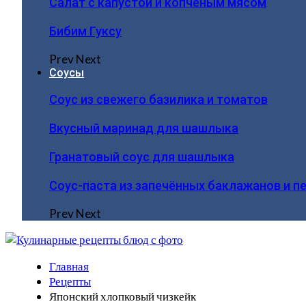
Салат с капустой и копчёным мясом
Бибим Гуксу
Prev
Next
Соусы
Соус из свежего базилика и томатов
Вкусный маринад для шашлыка
Гранатовый соус для шашлыка
Соус-паста из запечённых баклажанов и п
Prev
Next
Главная
Рецепты
Японский хлопковый чизкейк