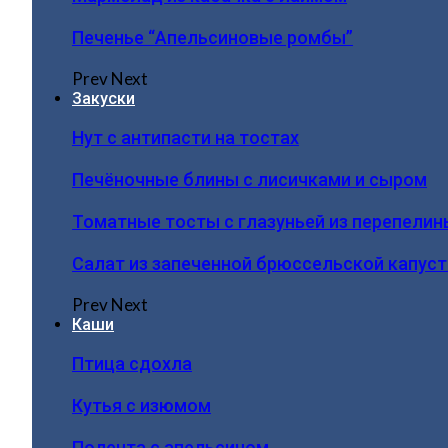
Печенье “Апельсиновые ромбы”
Prev
Next
Закуски
Нут с антипасти на тостах
Печёночные блины с лисичками и сыром
Томатные тосты с глазуньей из перепелин
Салат из запеченной брюссельской капус
Prev
Next
Каши
Птица сдохла
Кутья с изюмом
Полента с апельсином