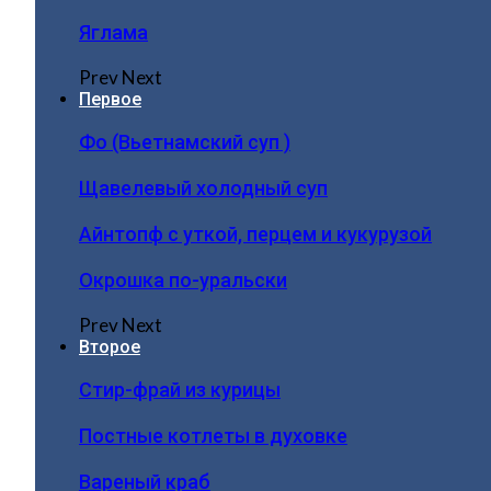
Яглама
Prev
Next
Первое
Фо (Вьетнамский суп )
Щавелевый холодный суп
Айнтопф с уткой, перцем и кукурузой
Окрошка по-уральски
Prev
Next
Второе
Стир-фрай из курицы
Постные котлеты в духовке
Вареный краб