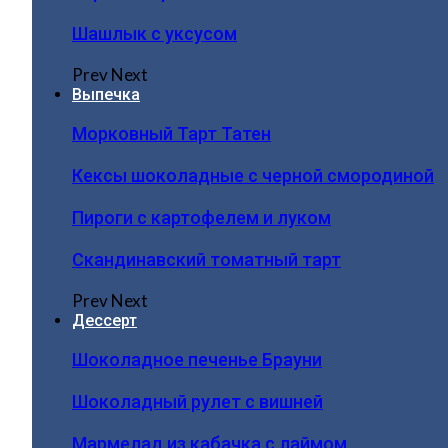
Шашлык с уксусом
Prev
Next
Выпечка
Морковный Тарт Татен
Кексы шоколадные с черной смородиной
Пироги c картофелем и луком
Скандинавский томатный тарт
Prev
Next
Дессерт
Шоколадное печенье Брауни
Шоколадный рулет с вишней
Мармелад из кабачка с лаймом