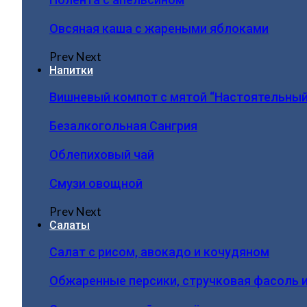
Овсяная каша с жареными яблоками
Prev
Next
Напитки
Вишневый компот с мятой “Настоятельный
Безалкогольная Сангрия
Облепиховый чай
Смузи овощной
Prev
Next
Салаты
Салат с рисом, авокадо и кочудяном
Обжаренные персики, стручковая фасоль 