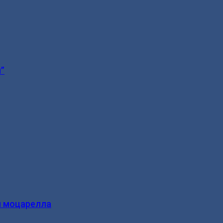
”
и моцарелла