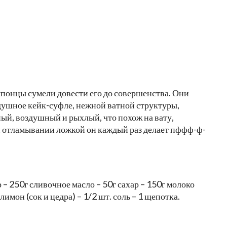
 японцы сумели довести его до совершенства. Они
здушное кейк-суфле, нежной ватной структуры,
ный, воздушный и рыхлый, что похож на вату,
и отламывании ложкой он каждый раз делает пффф-ф-
– 250г сливочное масло – 50г сахар – 150г молоко
лимон (сок и цедра) – 1/2 шт. соль – 1 щепотка.