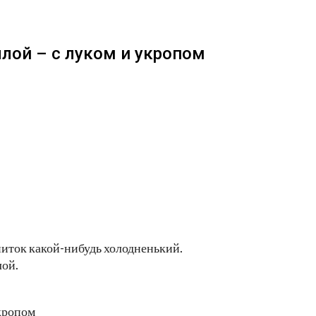
ллой – с луком и укропом
апиток какой-нибудь холодненький.
лой.