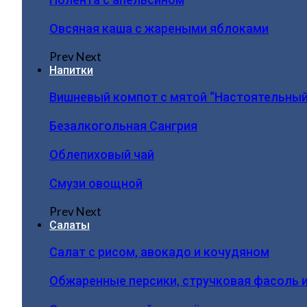
Овсяная каша с жареными яблоками
Prev
Next
Напитки
Вишневый компот с мятой “Настоятельный
Безалкогольная Сангрия
Облепиховый чай
Смузи овощной
Prev
Next
Салаты
Салат с рисом, авокадо и кочудяном
Обжаренные персики, стручковая фасоль 