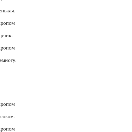
енькая.
урчик.
емногу.
 соком.