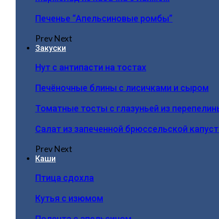
Печенье “Апельсиновые ромбы”
Prev
Next
Закуски
Нут с антипасти на тостах
Печёночные блины с лисичками и сыром
Томатные тосты с глазуньей из перепелин
Салат из запеченной брюссельской капус
Prev
Next
Каши
Птица сдохла
Кутья с изюмом
Полента с апельсином