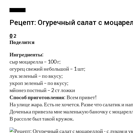
РЕЦЕПТЫ
Рецепт: Огуречный салат с моцаре
2
0
Поделится
Ингредиенты:
сыр моцарелла – 100 г;
огурец свежий небольшой – 1 шт;
лук зеленый – по вкусу;
укроп зеленый – по вкусу;
мйонез постный – 2 ст ложки
Способ приготовления
: Всем привет!
На улице жара. Есть не хочется. Разве что салатик и н
Доченька привезла мне маленькую баночку с моцарел
В рассоле был такой кружок.