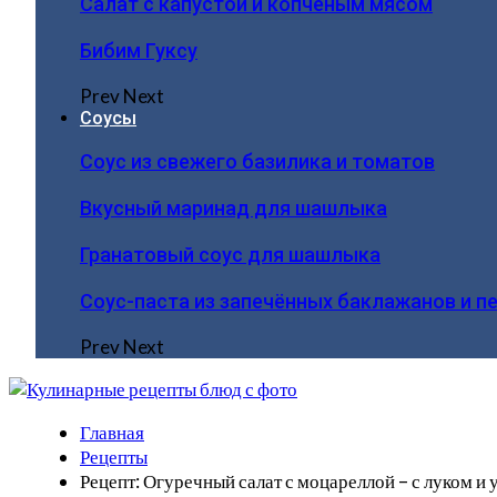
Салат с капустой и копчёным мясом
Бибим Гуксу
Prev
Next
Соусы
Соус из свежего базилика и томатов
Вкусный маринад для шашлыка
Гранатовый соус для шашлыка
Соус-паста из запечённых баклажанов и п
Prev
Next
Главная
Рецепты
Рецепт: Огуречный салат с моцареллой – с луком и