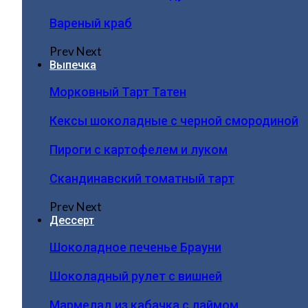
Вареный краб
Prev
Next
Выпечка
Морковный Тарт Татен
Кексы шоколадные с черной смородиной
Пироги c картофелем и луком
Скандинавский томатный тарт
Prev
Next
Дессерт
Шоколадное печенье Брауни
Шоколадный рулет с вишней
Мармелад из кабачка с лаймом