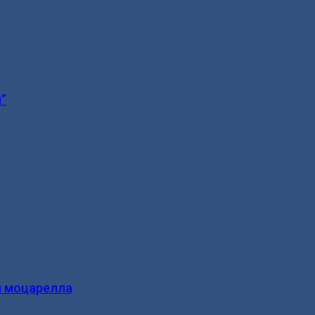
”
и моцарелла