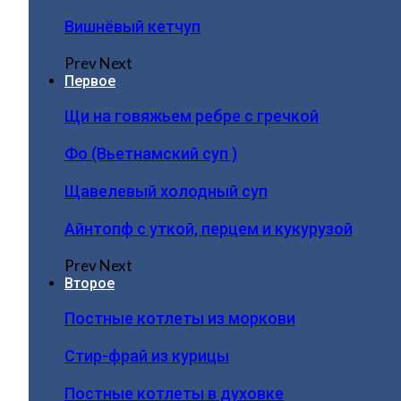
Вишнёвый кетчуп
Prev
Next
Первое
Щи на говяжьем ребре с гречкой
Фо (Вьетнамский суп )
Щавелевый холодный суп
Айнтопф с уткой, перцем и кукурузой
Prev
Next
Второе
Постные котлеты из моркови
Стир-фрай из курицы
Постные котлеты в духовке