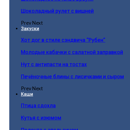
Шоколадный рулет с вишней
Prev
Next
Закуски
Хот дог в стиле сэндвича “Рубен”
Молодые кабачки с салатной заправкой
Нут с антипасти на тостах
Печёночные блины с лисичками и сыром
Prev
Next
Каши
Птица сдохла
Кутья с изюмом
Полента с апельсином