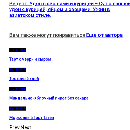
Рецепт: Удон с овощами и курицей – Суп с лапшо
удон с курицей, яйцом и овощами. Ужин в
азиатском стиле.
Вам также могут понравиться
Еще от автора
ВЫПЕЧКА
Тарт с черри и сыром
ВЫПЕЧКА
Тостовый хлеб
ВЫПЕЧКА
Миндально-яблочный пирог без сахара
ВЫПЕЧКА
Морковный Тарт Татен
Prev
Next