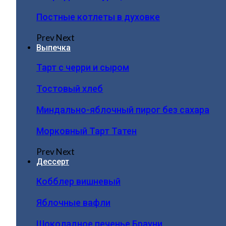
Постные котлеты в духовке
Prev
Next
Выпечка
Тарт с черри и сыром
Тостовый хлеб
Миндально-яблочный пирог без сахара
Морковный Тарт Татен
Prev
Next
Дессерт
Кобблер вишневый
Яблочные вафли
Шоколадное печенье Брауни