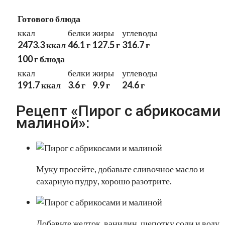
Готового блюда
ккал
белки
жиры
углеводы
2473.3 ккал
46.1 г
127.5 г
316.7 г
100 г блюда
ккал
белки
жиры
углеводы
191.7 ккал
3.6 г
9.9 г
24.6 г
Рецепт «Пирог с абрикосами 
малиной»:
Муку просейте, добавьте сливочное масло и
сахарную пудру, хорошо разотрите.
Добавьте желток, ванилин, щепотку соли и воду.