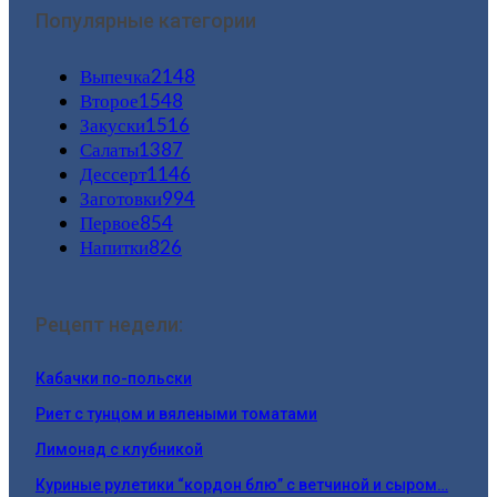
Популярные категории
Выпечка
2148
Второе
1548
Закуски
1516
Салаты
1387
Дессерт
1146
Заготовки
994
Первое
854
Напитки
826
Рецепт недели:
Кабачки по-польски
Риет с тунцом и вялеными томатами
Лимонад с клубникой
Куриные рулетики “кордон блю” с ветчиной и сыром…