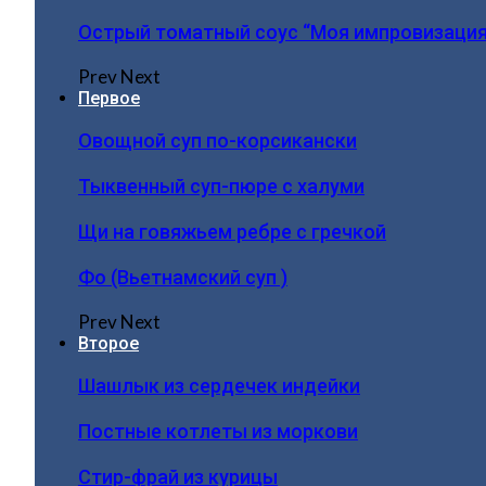
Острый томатный соус “Моя импровизация
Prev
Next
Первое
Овощной суп по-корсикански
Тыквенный суп-пюре с халуми
Щи на говяжьем ребре с гречкой
Фо (Вьетнамский суп )
Prev
Next
Второе
Шашлык из сердечек индейки
Постные котлеты из моркови
Стир-фрай из курицы