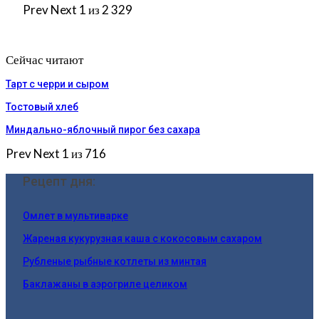
Prev
Next
1 из 2 329
Сейчас читают
Тарт с черри и сыром
Тостовый хлеб
Миндально-яблочный пирог без сахара
Prev
Next
1 из 716
Рецепт дня:
Омлет в мультиварке
Жареная кукурузная каша с кокосовым сахаром
Рубленые рыбные котлеты из минтая
Баклажаны в аэрогриле целиком