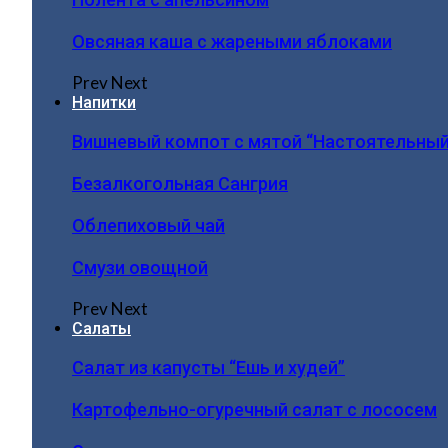
Овсяная каша с жареными яблоками
Prev
Next
Напитки
Вишневый компот с мятой “Настоятельный
Безалкогольная Сангрия
Облепиховый чай
Смузи овощной
Prev
Next
Салаты
Салат из капусты “Ешь и худей”
Картофельно-огуречный салат с лососем