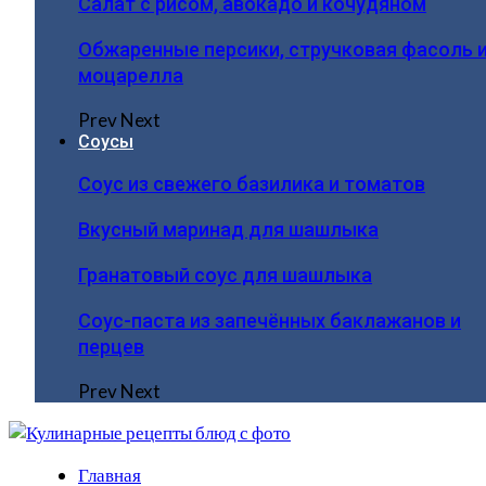
Салат с рисом, авокадо и кочудяном
Обжаренные персики, стручковая фасоль 
моцарелла
Prev
Next
Соусы
Соус из свежего базилика и томатов
Вкусный маринад для шашлыка
Гранатовый соус для шашлыка
Соус-паста из запечённых баклажанов и
перцев
Prev
Next
Главная