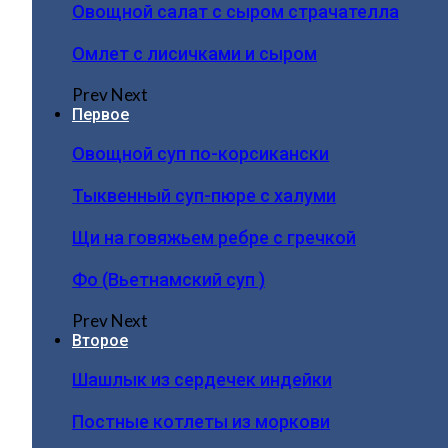
Овощной салат с сыром страчателла
Омлет с лисичками и сыром
Prev
Next
Первое
Овощной суп по-корсикански
Тыквенный суп-пюре с халуми
Щи на говяжьем ребре с гречкой
Фо (Вьетнамский суп )
Prev
Next
Второе
Шашлык из сердечек индейки
Постные котлеты из моркови