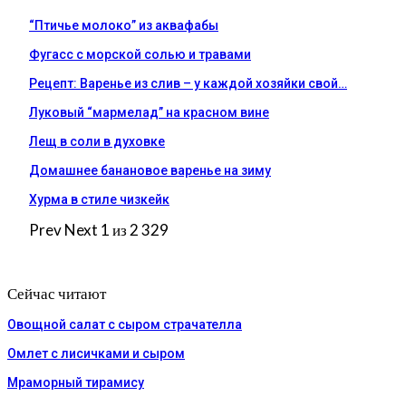
“Птичье молоко” из аквафабы
Фугасс с морской солью и травами
Рецепт: Варенье из слив – у каждой хозяйки свой…
Луковый “мармелад” на красном вине
Лещ в соли в духовке
Домашнее банановое варенье на зиму
Хурма в стиле чизкейк
Prev
Next
1 из 2 329
Сейчас читают
Овощной салат с сыром страчателла
Омлет с лисичками и сыром
Мраморный тирамису