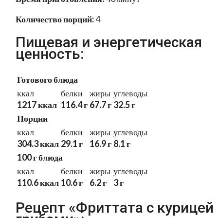
Количество порций:
4
Пищевая и энергетическая
ценность:
Готового блюда
ккал
белки
жиры
углеводы
1217 ккал
116.4 г
67.7 г
32.5 г
Порции
ккал
белки
жиры
углеводы
304.3 ккал
29.1 г
16.9 г
8.1 г
100 г блюда
ккал
белки
жиры
углеводы
110.6 ккал
10.6 г
6.2 г
3 г
Рецепт «Фриттата с курицей 