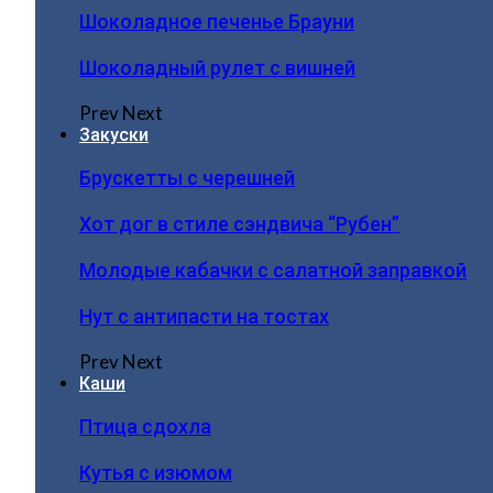
Шоколадное печенье Брауни
Шоколадный рулет с вишней
Prev
Next
Закуски
Брускетты с черешней
Хот дог в стиле сэндвича “Рубен”
Молодые кабачки с салатной заправкой
Нут с антипасти на тостах
Prev
Next
Каши
Птица сдохла
Кутья с изюмом