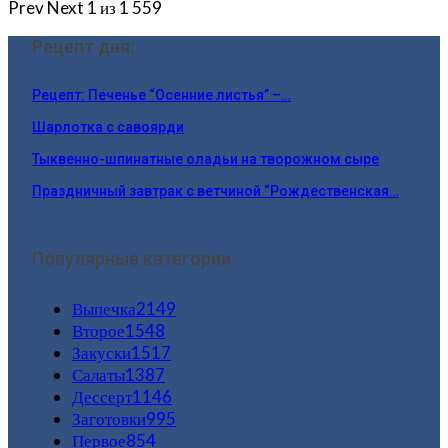
Prev
Next
1 из 1 559
Рецепт дня:
Рецепт: Печенье “Осенние листья” –…
Шарлотка с савоярди
Тыквенно-шпинатные оладьи на творожном сыре
Праздничный завтрак с ветчиной “Рождественская…
Популярные категории
Выпечка
2149
Второе
1548
Закуски
1517
Салаты
1387
Дессерт
1146
Заготовки
995
Первое
854