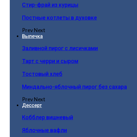
Стир-фрай из курицы
Постные котлеты в духовке
Prev
Next
Выпечка
Заливной пирог с лисичками
Тарт с черри и сыром
Тостовый хлеб
Миндально-яблочный пирог без сахара
Prev
Next
Дессерт
Кобблер вишневый
Яблочные вафли