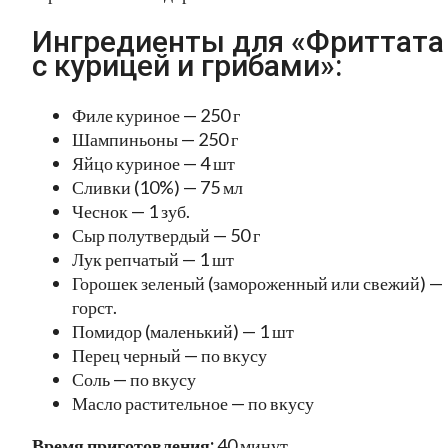
Ингредиенты для «Фриттата
с курицей и грибами»:
Филе куриное — 250 г
Шампиньоны — 250 г
Яйцо куриное — 4 шт
Сливки (10%) — 75 мл
Чеснок — 1 зуб.
Сыр полутвердый — 50 г
Лук репчатый — 1 шт
Горошек зеленый (замороженный или свежий) — 
горст.
Помидор (маленький) — 1 шт
Перец черный — по вкусу
Соль — по вкусу
Масло растительное — по вкусу
Время приготовления:
40 минут