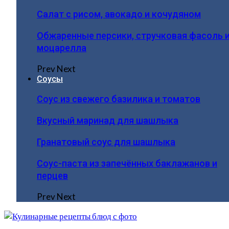
Салат с рисом, авокадо и кочудяном
Обжаренные персики, стручковая фасоль 
моцарелла
Prev
Next
Соусы
Соус из свежего базилика и томатов
Вкусный маринад для шашлыка
Гранатовый соус для шашлыка
Соус-паста из запечённых баклажанов и
перцев
Prev
Next