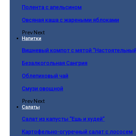
Полента с апельсином
Овсяная каша с жареными яблоками
Prev
Next
Напитки
Вишневый компот с мятой “Настоятельный
Безалкогольная Сангрия
Облепиховый чай
Смузи овощной
Prev
Next
Салаты
Салат из капусты “Ешь и худей”
Картофельно-огуречный салат с лососем