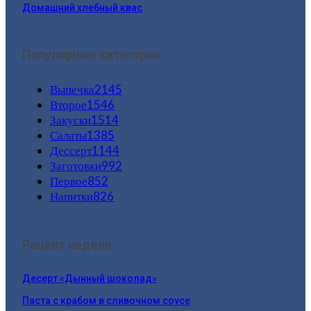
Домашний хлебный квас
Популярные категории
Выпечка
2145
Второе
1546
Закуски
1514
Салаты
1385
Дессерт
1144
Заготовки
992
Первое
852
Напитки
826
Рецепт недели:
Десерт «Дынный шоколад»
Паста с крабом в сливочном соусе