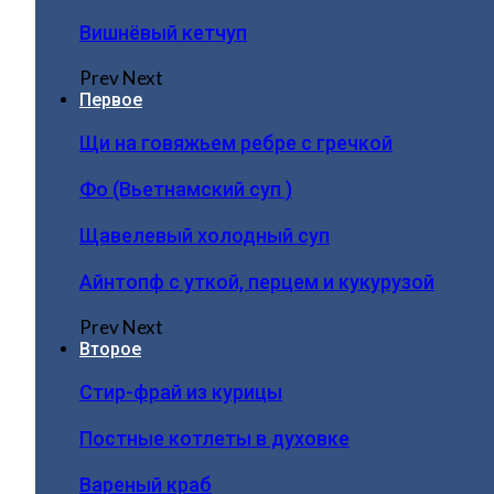
Вишнёвый кетчуп
Prev
Next
Первое
Щи на говяжьем ребре с гречкой
Фо (Вьетнамский суп )
Щавелевый холодный суп
Айнтопф с уткой, перцем и кукурузой
Prev
Next
Второе
Стир-фрай из курицы
Постные котлеты в духовке
Вареный краб