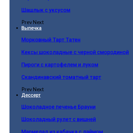
Шашлык с уксусом
Prev
Next
Выпечка
Морковный Тарт Татен
Кексы шоколадные с черной смородиной
Пироги c картофелем и луком
Скандинавский томатный тарт
Prev
Next
Дессерт
Шоколадное печенье Брауни
Шоколадный рулет с вишней
Мармелад из кабачка с лаймом