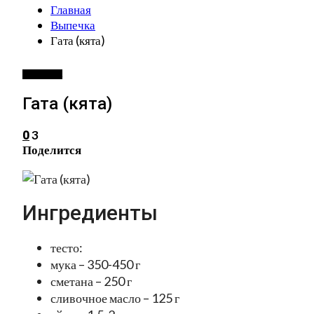
Главная
Выпечка
Гата (кята)
ВЫПЕЧКА
Гата (кята)
3
0
Поделится
Ингредиенты
тесто:
мука – 350-450 г
сметана – 250 г
сливочное масло – 125 г