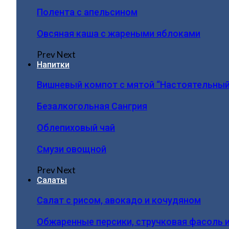
Полента с апельсином
Овсяная каша с жареными яблоками
Prev
Next
Напитки
Вишневый компот с мятой “Настоятельный
Безалкогольная Сангрия
Облепиховый чай
Смузи овощной
Prev
Next
Салаты
Салат с рисом, авокадо и кочудяном
Обжаренные персики, стручковая фасоль 