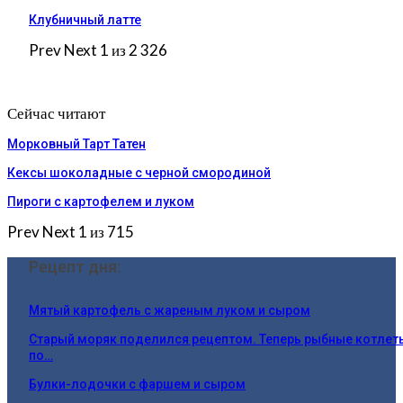
Клубничный латте
Prev
Next
1 из 2 326
Сейчас читают
Морковный Тарт Татен
Кексы шоколадные с черной смородиной
Пироги c картофелем и луком
Prev
Next
1 из 715
Рецепт дня:
Мятый картофель с жареным луком и сыром
Старый моряк поделился рецептом. Теперь рыбные котлет
по…
Булки-лодочки с фаршем и сыром