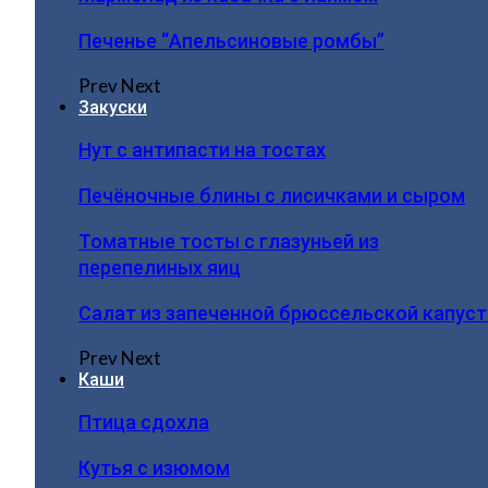
Печенье “Апельсиновые ромбы”
Prev
Next
Закуски
Нут с антипасти на тостах
Печёночные блины с лисичками и сыром
Томатные тосты с глазуньей из
перепелиных яиц
Салат из запеченной брюссельской капус
Prev
Next
Каши
Птица сдохла
Кутья с изюмом