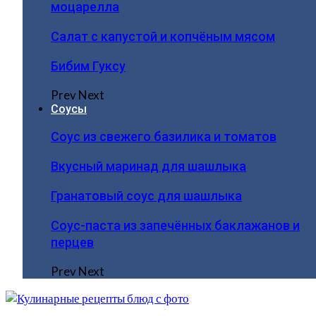
моцарелла
Салат с капустой и копчёным мясом
Бибим Гуксу
Prev
Next
Соусы
Соус из свежего базилика и томатов
Вкусный маринад для шашлыка
Гранатовый соус для шашлыка
Соус-паста из запечённых баклажанов и
перцев
Prev
Next