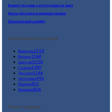
Компот из слив с косточками на зиму
Кексы без муки в микроволновке
Шоколадный щербет
Популярные категории
Выпечка
2150
Второе
1548
Закуски
1518
Салаты
1389
Дессерт
1146
Заготовки
996
Первое
855
Напитки
826
Рецепт недели: