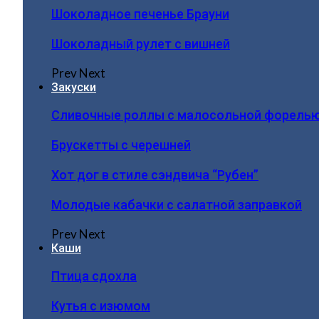
Шоколадное печенье Брауни
Шоколадный рулет с вишней
Prev
Next
Закуски
Сливочные роллы с малосольной форель
Брускетты с черешней
Хот дог в стиле сэндвича “Рубен”
Молодые кабачки с салатной заправкой
Prev
Next
Каши
Птица сдохла
Кутья с изюмом