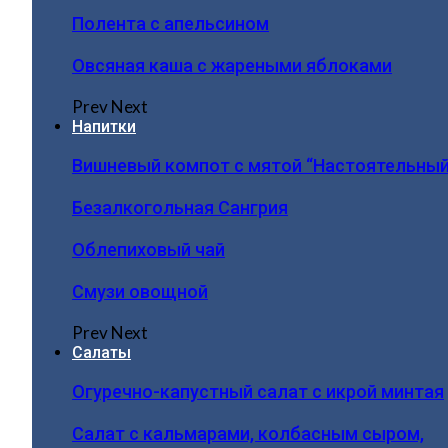
Полента с апельсином
Овсяная каша с жареными яблоками
Prev
Next
Напитки
Вишневый компот с мятой “Настоятельный
Безалкогольная Сангрия
Облепиховый чай
Смузи овощной
Prev
Next
Салаты
Огуречно-капустный салат с икрой минтая
Салат с кальмарами, колбасным сыром,