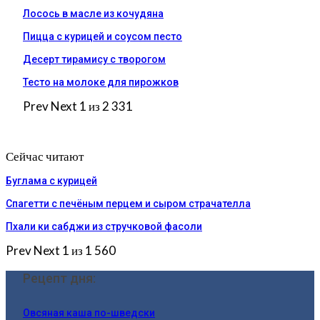
Лосось в масле из кочудяна
Пицца с курицей и соусом песто
Десерт тирамису с творогом
Тесто на молоке для пирожков
Prev
Next
1 из 2 331
Сейчас читают
Буглама с курицей
Спагетти с печёным перцем и сыром страчателла
Пхали ки сабджи из стручковой фасоли
Prev
Next
1 из 1 560
Рецепт дня:
Овсяная каша по-шведски