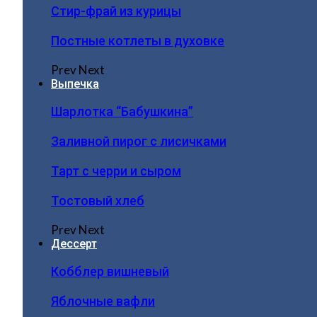
Стир-фрай из курицы
Постные котлеты в духовке
Prev
Next
Выпечка
Шарлотка “Бабушкина”
Заливной пирог с лисичками
Тарт с черри и сыром
Тостовый хлеб
Prev
Next
Дессерт
Кобблер вишневый
Яблочные вафли