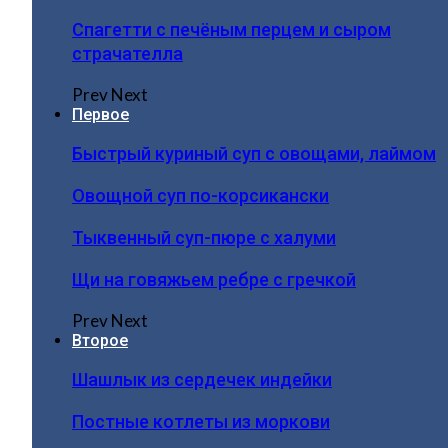
Спагетти с печёным перцем и сыром
страчателла
Prev
Next
Первое
Быстрый куриный суп с овощами, лаймом
Овощной суп по-корсикански
Тыквенный суп-пюре с халуми
Щи на говяжьем ребре с гречкой
Prev
Next
Второе
Шашлык из сердечек индейки
Постные котлеты из моркови