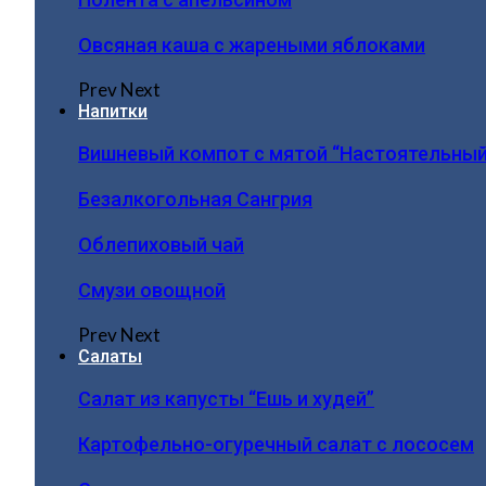
Овсяная каша с жареными яблоками
Prev
Next
Напитки
Вишневый компот с мятой “Настоятельный
Безалкогольная Сангрия
Облепиховый чай
Смузи овощной
Prev
Next
Салаты
Салат из капусты “Ешь и худей”
Картофельно-огуречный салат с лососем