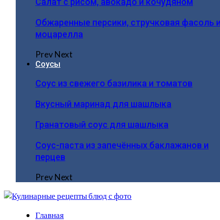
Салат с рисом, авокадо и кочудяном
Обжаренные персики, стручковая фасоль 
моцарелла
Prev
Next
Соусы
Соус из свежего базилика и томатов
Вкусный маринад для шашлыка
Гранатовый соус для шашлыка
Соус-паста из запечённых баклажанов и
перцев
Prev
Next
Главная