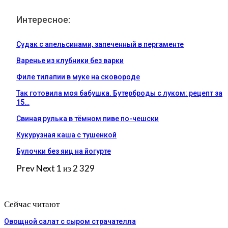
Интересное:
Судак с апельсинами, запеченный в пергаменте
Варенье из клубники без варки
Филе тилапии в муке на сковороде
Так готовила моя бабушка. Бутерброды с луком: рецепт за
15…
Свиная рулька в тёмном пиве по-чешски
Кукурузная каша с тушенкой
Булочки без яиц на йогурте
Prev
Next
1 из 2 329
Сейчас читают
Овощной салат с сыром страчателла