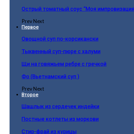
Острый томатный соус “Моя импровизация
Prev
Next
Первое
Овощной суп по-корсикански
Тыквенный суп-пюре с халуми
Щи на говяжьем ребре с гречкой
Фо (Вьетнамский суп )
Prev
Next
Второе
Шашлык из сердечек индейки
Постные котлеты из моркови
Стир-фрай из курицы