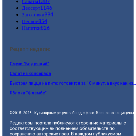
Салаты
1387
Дессерт
1146
Заготовки
994
Первое
854
Напитки
826
Рецепт недели:
Смузи “Бодрящий”
Салат из консервов
Быстрая пицца на пите: готовится за 10 минут, а вкус как из…
Яблоки “Фламбе”
©2015- 2026 - Кулинарные рецепты блюд с фото. Все права защищены.
Редакторы портала публикуют сторонние материалы с
соответствующим выполнением обязательств по
сохранению авторских прав. В каждом публикуемом