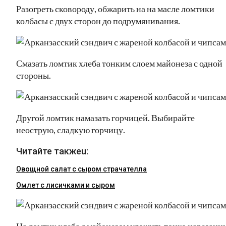
Разогреть сковороду, обжарить на на масле ломтики
колбасы с двух сторон до подрумянивания.
Смазать ломтик хлеба тонким слоем майонеза с одной
стороны.
Другой ломтик намазать горчицей. Выбирайте
неострую, сладкую горчицу.
Читайте такжеu:
Овощной салат с сыром страчателла
Омлет с лисичками и сыром
На ломтик хлеба с майонезом уложить тонко нарезанн