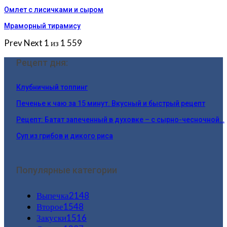
Омлет с лисичками и сыром
Мраморный тирамису
Prev
Next
1 из 1 559
Рецепт дня:
Клубничный топпинг
Печенье к чаю за 15 минут. Вкусный и быстрый рецепт
Рецепт: Батат запеченный в духовке – с сырно-чесночной…
Суп из грибов и дикого риса
Популярные категории
Выпечка
2148
Второе
1548
Закуски
1516