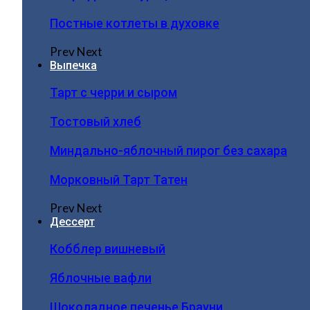
Постные котлеты в духовке
Prev
Next
Выпечка
Тарт с черри и сыром
Тостовый хлеб
Миндально-яблочный пирог без сахара
Морковный Тарт Татен
Prev
Next
Дессерт
Кобблер вишневый
Яблочные вафли
Шоколадное печенье Брауни