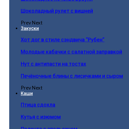
Шоколадный рулет с вишней
Prev
Next
Закуски
Хот дог в стиле сэндвича “Рубен”
Молодые кабачки с салатной заправкой
Нут с антипасти на тостах
Печёночные блины с лисичками и сыром
Prev
Next
Каши
Птица сдохла
Кутья с изюмом
Полента с апельсином