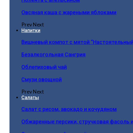
Овсяная каша с жареными яблоками
Prev
Next
Напитки
Вишневый компот с мятой “Настоятельный
Безалкогольная Сангрия
Облепиховый чай
Смузи овощной
Prev
Next
Салаты
Салат с рисом, авокадо и кочудяном
Обжаренные персики, стручковая фасоль 