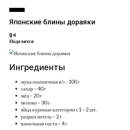
ДЕССЕРТ
Японские блины дораяки
4
0
Поделится
Ингредиенты
мука пшеничная в/с -100 г
сахар – 40 г
мёд – 20 г
молоко – 30 г
яйца куриные категории с1 – 2 шт.
разрыхлитель – 2 г
ванильная паста – 4 г