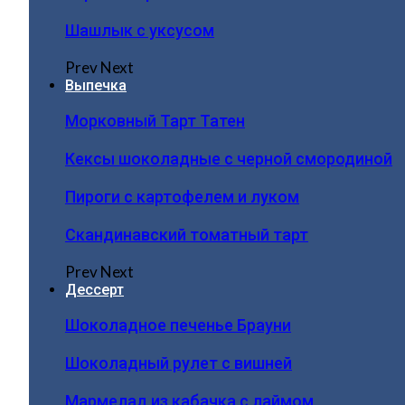
Шашлык с уксусом
Prev
Next
Выпечка
Морковный Тарт Татен
Кексы шоколадные с черной смородиной
Пироги c картофелем и луком
Скандинавский томатный тарт
Prev
Next
Дессерт
Шоколадное печенье Брауни
Шоколадный рулет с вишней
Мармелад из кабачка с лаймом