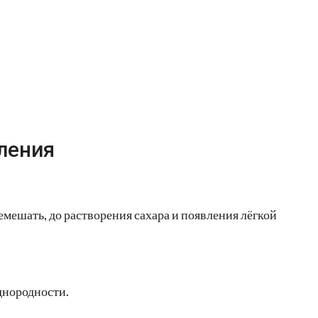
ления
емешать, до растворения сахара и появления лёгкой
днородности.