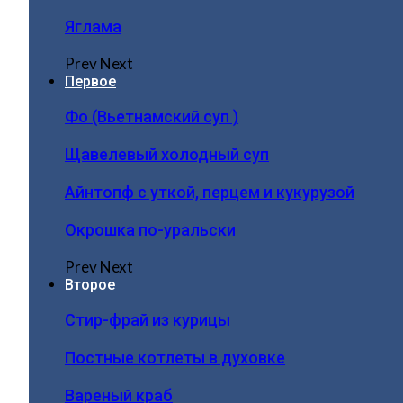
Яглама
Prev
Next
Первое
Фо (Вьетнамский суп )
Щавелевый холодный суп
Айнтопф с уткой, перцем и кукурузой
Окрошка по-уральски
Prev
Next
Второе
Стир-фрай из курицы
Постные котлеты в духовке
Вареный краб