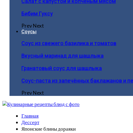
Салат с капустой и копчёным мясом
Бибим Гуксу
Prev
Next
Соусы
Соус из свежего базилика и томатов
Вкусный маринад для шашлыка
Гранатовый соус для шашлыка
Соус-паста из запечённых баклажанов и п
Prev
Next
Главная
Дессерт
Японские блины дораяки