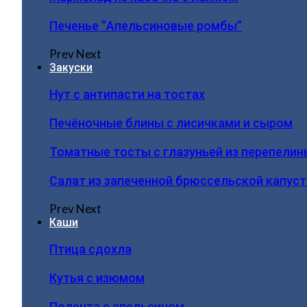
Печенье “Апельсиновые ромбы”
Prev
Next
Закуски
Нут с антипасти на тостах
Печёночные блины с лисичками и сыром
Томатные тосты с глазуньей из перепелин
Салат из запеченной брюссельской капус
Prev
Next
Каши
Птица сдохла
Кутья с изюмом
Полента с апельсином