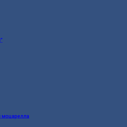
”
и моцарелла