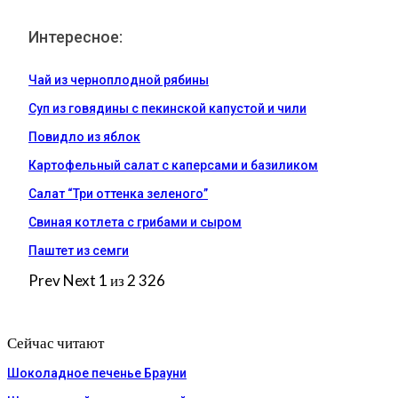
Интересное:
Чай из черноплодной рябины
Суп из говядины с пекинской капустой и чили
Повидло из яблок
Картофельный салат с каперсами и базиликом
Салат “Три оттенка зеленого”
Свиная котлета с грибами и сыром
Паштет из семги
Prev
Next
1 из 2 326
Сейчас читают
Шоколадное печенье Брауни