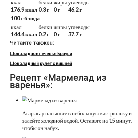
ккал
белки
жиры
углеводы
176.9 ккал
0.3 г
0 г
46.2 г
100 г блюда
ккал
белки
жиры
углеводы
144.4 ккал
0.2 г
0 г
37.7 г
Читайте такжеu:
Шоколадное печенье Брауни
Шоколадный рулет с вишней
Рецепт «Мармелад из
варенья»:
Агар агар насыпьте в небольшую кастрюльку и
залейте холодной водой. Оставьте на 15 минут,
чтобы он набух.