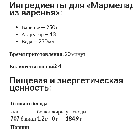
Ингредиенты для «Мармела
из варенья»:
Варенье — 250 г
Агар-агар — 13 г
Вода — 230 мл
Время приготовления:
20 минут
Количество порций:
4
Пищевая и энергетическая
ценность:
Готового блюда
ккал
белки
жиры
углеводы
707.6 ккал
1.2 г
0 г
184.9 г
Порции