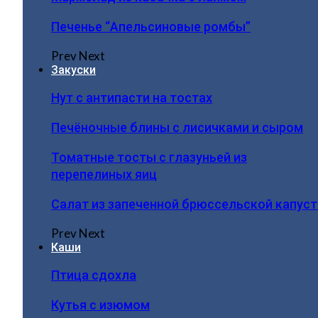
Печенье “Апельсиновые ромбы”
Prev
Next
Закуски
Нут с антипасти на тостах
Печёночные блины с лисичками и сыром
Томатные тосты с глазуньей из
перепелиных яиц
Салат из запеченной брюссельской капус
Prev
Next
Каши
Птица сдохла
Кутья с изюмом