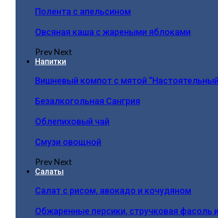
Полента с апельсином
Овсяная каша с жареными яблоками
Prev
Next
Напитки
Вишневый компот с мятой “Настоятельный
Безалкогольная Сангрия
Облепиховый чай
Смузи овощной
Prev
Next
Салаты
Салат с рисом, авокадо и кочудяном
Обжаренные персики, стручковая фасоль 