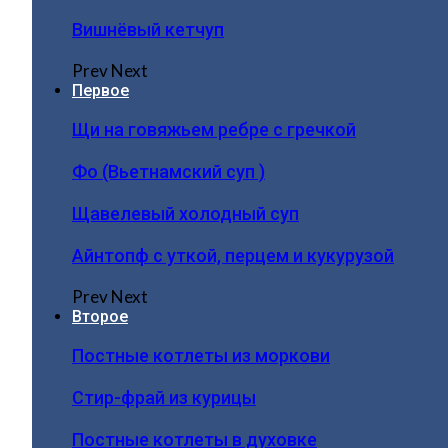
Вишнёвый кетчуп
Prev
Next
Первое
Щи на говяжьем ребре с гречкой
Фо (Вьетнамский суп )
Щавелевый холодный суп
Айнтопф с уткой, перцем и кукурузой
Prev
Next
Второе
Постные котлеты из моркови
Стир-фрай из курицы
Постные котлеты в духовке