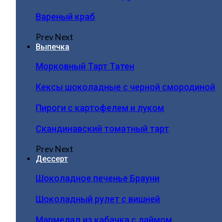
Вареный краб
Prev
Next
Выпечка
Морковный Тарт Татен
Кексы шоколадные с черной смородиной
Пироги c картофелем и луком
Скандинавский томатный тарт
Prev
Next
Дессерт
Шоколадное печенье Брауни
Шоколадный рулет с вишней
Мармелад из кабачка с лаймом