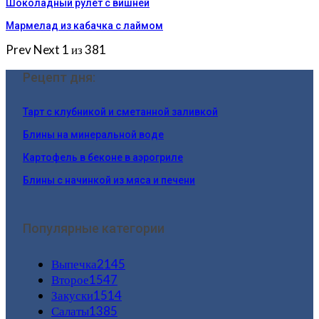
Шоколадный рулет с вишней
Мармелад из кабачка с лаймом
Prev
Next
1 из 381
Рецепт дня:
Тарт с клубникой и сметанной заливкой
Блины на минеральной воде
Картофель в беконе в аэрогриле
Блины с начинкой из мяса и печени
Популярные категории
Выпечка
2145
Второе
1547
Закуски
1514
Салаты
1385