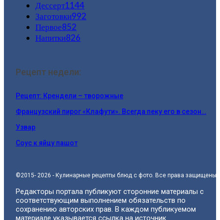
Дессерт
1144
Заготовки
992
Первое
852
Напитки
826
Рецепт недели:
Рецепт: Крендели – творожные
Французский пирог «Клафути». Всегда пеку его в сезон…
Узвар
Соус к яйцу пашот
©2015- 2026 - Кулинарные рецепты блюд с фото. Все права защищены.
Редакторы портала публикуют сторонние материалы с
соответствующим выполнением обязательств по
сохранению авторских прав. В каждом публикуемом
материале указывается ссылка на источник