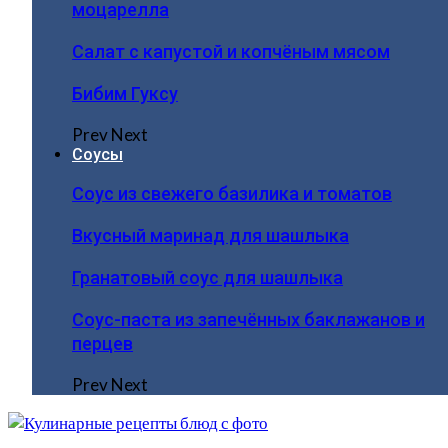
моцарелла
Салат с капустой и копчёным мясом
Бибим Гуксу
Prev
Next
Соусы
Соус из свежего базилика и томатов
Вкусный маринад для шашлыка
Гранатовый соус для шашлыка
Соус-паста из запечённых баклажанов и
перцев
Prev
Next