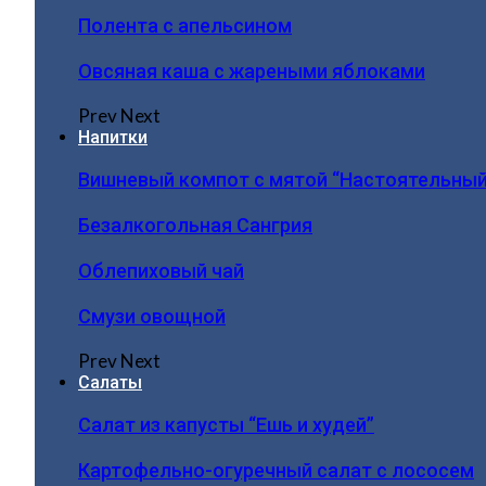
Полента с апельсином
Овсяная каша с жареными яблоками
Prev
Next
Напитки
Вишневый компот с мятой “Настоятельный
Безалкогольная Сангрия
Облепиховый чай
Смузи овощной
Prev
Next
Салаты
Салат из капусты “Ешь и худей”
Картофельно-огуречный салат с лососем