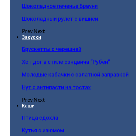
Шоколадное печенье Брауни
Шоколадный рулет с вишней
Prev
Next
Закуски
Брускетты с черешней
Хот дог в стиле сэндвича “Рубен”
Молодые кабачки с салатной заправкой
Нут с антипасти на тостах
Prev
Next
Каши
Птица сдохла
Кутья с изюмом