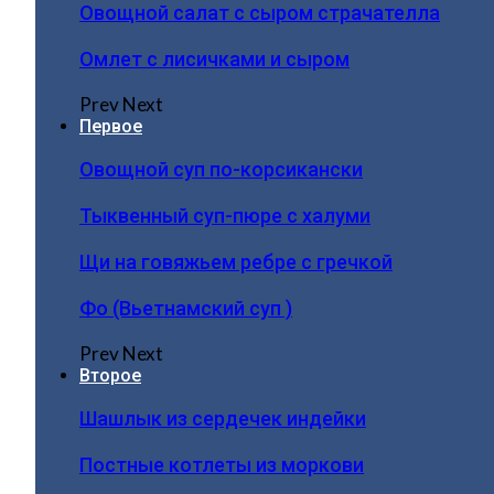
Овощной салат с сыром страчателла
Омлет с лисичками и сыром
Prev
Next
Первое
Овощной суп по-корсикански
Тыквенный суп-пюре с халуми
Щи на говяжьем ребре с гречкой
Фо (Вьетнамский суп )
Prev
Next
Второе
Шашлык из сердечек индейки
Постные котлеты из моркови