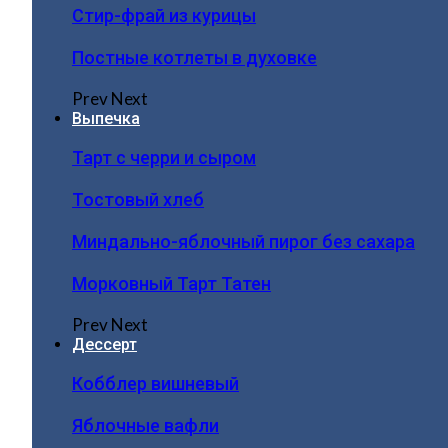
Стир-фрай из курицы
Постные котлеты в духовке
Prev
Next
Выпечка
Тарт с черри и сыром
Тостовый хлеб
Миндально-яблочный пирог без сахара
Морковный Тарт Татен
Prev
Next
Дессерт
Кобблер вишневый
Яблочные вафли