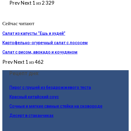
Prev
Next
1 из 2 329
Сейчас читают
Салат из капусты “Ешь и худей”
Картофельно-огуречный салат с лососем
Салат с рисом, авокадо и кочудяном
Prev
Next
1 из 462
Рецепт дня:
Пирог с грушей из бездрожжевого теста
Красный китайский соус
Сочные и мягкие свиные стейки на сковороде
Десерт в стаканчиках