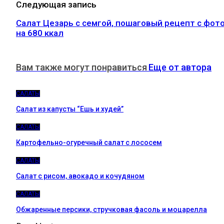
Следующая запись
Салат Цезарь с семгой, пошаговый рецепт с фот
на 680 ккал
Вам также могут понравиться
Еще от автора
САЛАТЫ
Салат из капусты “Ешь и худей”
САЛАТЫ
Картофельно-огуречный салат с лососем
САЛАТЫ
Салат с рисом, авокадо и кочудяном
САЛАТЫ
Обжаренные персики, стручковая фасоль и моцарелла