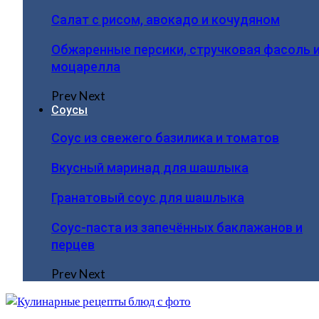
Салат с рисом, авокадо и кочудяном
Обжаренные персики, стручковая фасоль 
моцарелла
Prev
Next
Соусы
Соус из свежего базилика и томатов
Вкусный маринад для шашлыка
Гранатовый соус для шашлыка
Соус-паста из запечённых баклажанов и
перцев
Prev
Next