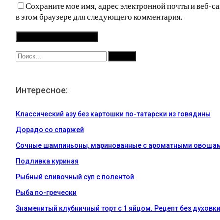
Сохраните мое имя, адрес электронной почты и веб-са
в этом браузере для следующего комментария.
Интересное:
Классический азу без картошки по-татарски из говядины
Дорадо со спаржей
Сочные шампиньоны, маринованные с ароматными овоща
Подливка куриная
Рыбный сливочный суп с полентой
Рыба по-гречески
Знаменитый клубничный торт с 1 яйцом. Рецепт без духовк