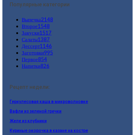
Популярные категории
Выпечка
2148
Второе
1548
Закуски
1517
Салаты
1387
Дессерт
1146
Заготовки
995
Первое
854
Напитки
826
Рецепт недели:
Геркулесовая каша в микроволновке
Вафли из зеленой гречки
Желе из клубники
Куриные окорочка в казане на костре