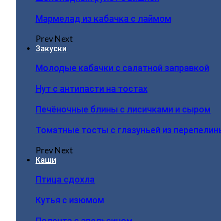
Мармелад из кабачка с лаймом
Prev
Next
Закуски
Молодые кабачки с салатной заправкой
Нут с антипасти на тостах
Печёночные блины с лисичками и сыром
Томатные тосты с глазуньей из перепелин
Prev
Next
Каши
Птица сдохла
Кутья с изюмом
Полента с апельсином