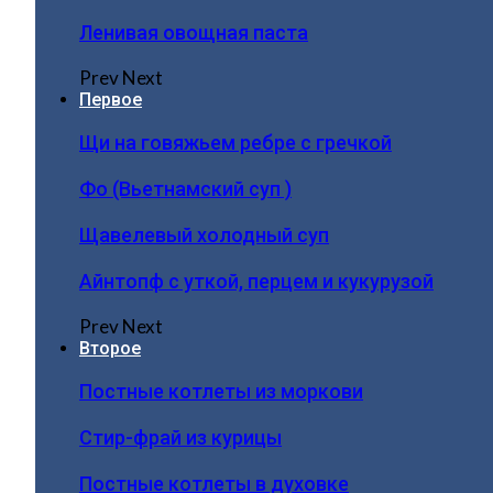
Ленивая овощная паста
Prev
Next
Первое
Щи на говяжьем ребре с гречкой
Фо (Вьетнамский суп )
Щавелевый холодный суп
Айнтопф с уткой, перцем и кукурузой
Prev
Next
Второе
Постные котлеты из моркови
Стир-фрай из курицы
Постные котлеты в духовке