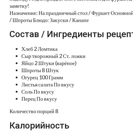
заметку!
Назначение: На праздничный стол / Фуршет Основной
/ Шпроты Блюдо: Закуски / Канапе
Состав / Ингредиенты рецеп
Хлеб 2 Ломтика
Сыр творожный 2 Ст. ложки
Яйцо 2 Штуки (варёное)
Шпроты 8 Штук
Огурец 100 Грамм
Листья салата По вкусу
Соль По вкусу
Перец По вкусу
Количество порций 8
Калорийность