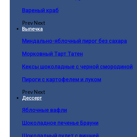
Вареный краб
Prev
Next
Выпечка
Миндально-яблочный пирог без сахара
Морковный Тарт Татен
Кексы шоколадные с черной смородиной
Пироги c картофелем и луком
Prev
Next
Дессерт
Яблочные вафли
Шоколадное печенье Брауни
Шоколадный рулет с вишней