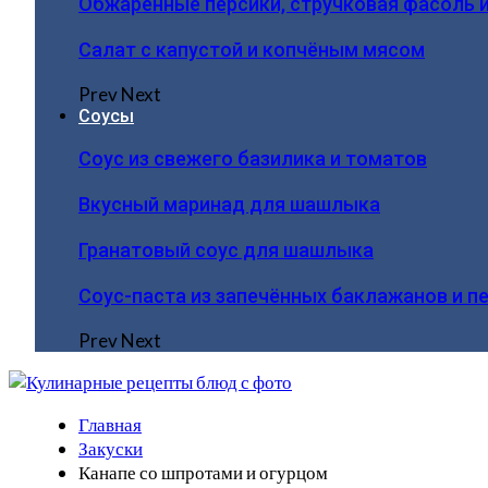
Обжаренные персики, стручковая фасоль 
Салат с капустой и копчёным мясом
Prev
Next
Соусы
Соус из свежего базилика и томатов
Вкусный маринад для шашлыка
Гранатовый соус для шашлыка
Соус-паста из запечённых баклажанов и п
Prev
Next
Главная
Закуски
Канапе со шпротами и огурцом