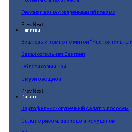
Овсяная каша с жареными яблоками
Prev
Next
Напитки
Вишневый компот с мятой “Настоятельный
Безалкогольная Сангрия
Облепиховый чай
Смузи овощной
Prev
Next
Салаты
Картофельно-огуречный салат с лососем
Салат с рисом, авокадо и кочудяном