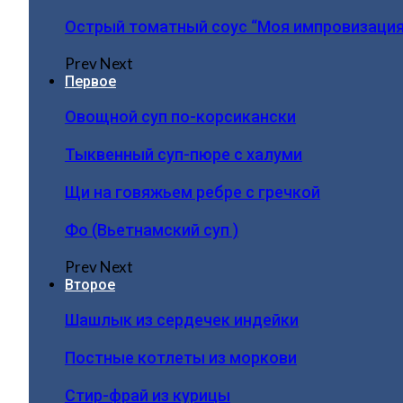
Острый томатный соус “Моя импровизация
Prev
Next
Первое
Овощной суп по-корсикански
Тыквенный суп-пюре с халуми
Щи на говяжьем ребре с гречкой
Фо (Вьетнамский суп )
Prev
Next
Второе
Шашлык из сердечек индейки
Постные котлеты из моркови
Стир-фрай из курицы