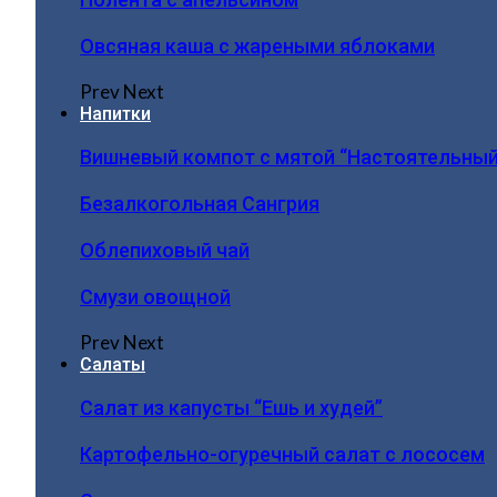
Овсяная каша с жареными яблоками
Prev
Next
Напитки
Вишневый компот с мятой “Настоятельный
Безалкогольная Сангрия
Облепиховый чай
Смузи овощной
Prev
Next
Салаты
Салат из капусты “Ешь и худей”
Картофельно-огуречный салат с лососем