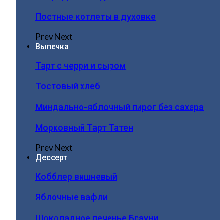
Постные котлеты в духовке
Prev
Next
Выпечка
Тарт с черри и сыром
Тостовый хлеб
Миндально-яблочный пирог без сахара
Морковный Тарт Татен
Prev
Next
Дессерт
Кобблер вишневый
Яблочные вафли
Шоколадное печенье Брауни