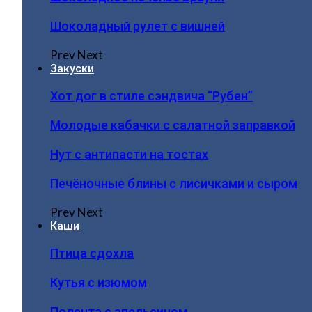
Шоколадный рулет с вишней
Prev
Next
Закуски
Хот дог в стиле сэндвича “Рубен”
Молодые кабачки с салатной заправкой
Нут с антипасти на тостах
Печёночные блины с лисичками и сыром
Prev
Next
Каши
Птица сдохла
Кутья с изюмом
Полента с апельсином