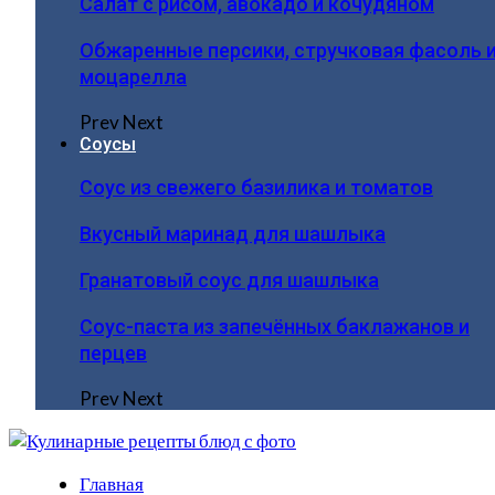
Салат с рисом, авокадо и кочудяном
Обжаренные персики, стручковая фасоль 
моцарелла
Prev
Next
Соусы
Соус из свежего базилика и томатов
Вкусный маринад для шашлыка
Гранатовый соус для шашлыка
Соус-паста из запечённых баклажанов и
перцев
Prev
Next
Главная