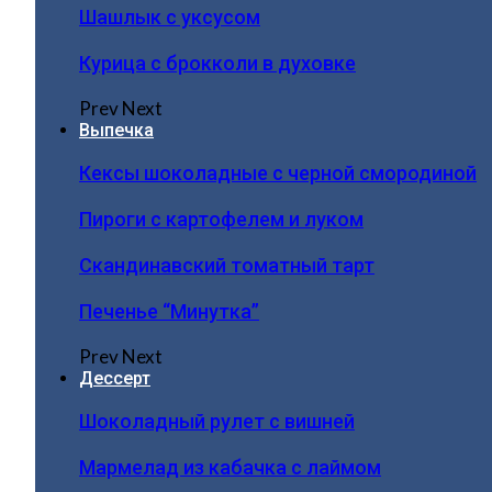
Шашлык с уксусом
Курица с брокколи в духовке
Prev
Next
Выпечка
Кексы шоколадные с черной смородиной
Пироги c картофелем и луком
Скандинавский томатный тарт
Печенье “Минутка”
Prev
Next
Дессерт
Шоколадный рулет с вишней
Мармелад из кабачка с лаймом