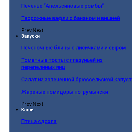
Печенье “Апельсиновые ромбы”
Творожные вафли с бананом и вишней
Prev
Next
Закуски
Печёночные блины с лисичками и сыром
Томатные тосты с глазуньей из
перепелиных яиц
Салат из запеченной брюссельской капус
Жареные помидоры по-румынски
Prev
Next
Каши
Птица сдохла