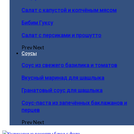
Салат с капустой и копчёным мясом
Бибим Гуксу
Салат с персиками и прошутто
Prev
Next
Соусы
Соус из свежего базилика и томатов
Вкусный маринад для шашлыка
Гранатовый соус для шашлыка
Соус-паста из запечённых баклажанов и
перцев
Prev
Next