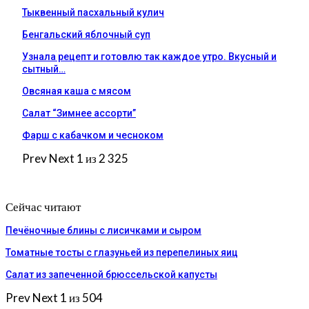
Тыквенный пасхальный кулич
Бенгальский яблочный суп
Узнала рецепт и готовлю так каждое утро. Вкусный и
сытный…
Овсяная каша с мясом
Салат “Зимнее ассорти”
Фарш с кабачком и чесноком
Prev
Next
1 из 2 325
Сейчас читают
Печёночные блины с лисичками и сыром
Томатные тосты с глазуньей из перепелиных яиц
Салат из запеченной брюссельской капусты
Prev
Next
1 из 504