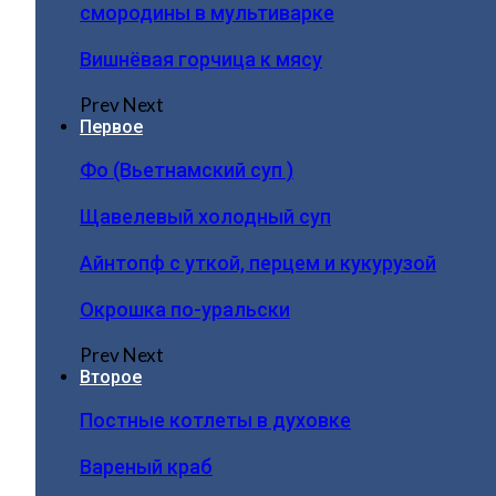
смородины в мультиварке
Вишнёвая горчица к мясу
Prev
Next
Первое
Фо (Вьетнамский суп )
Щавелевый холодный суп
Айнтопф с уткой, перцем и кукурузой
Окрошка по-уральски
Prev
Next
Второе
Постные котлеты в духовке
Вареный краб