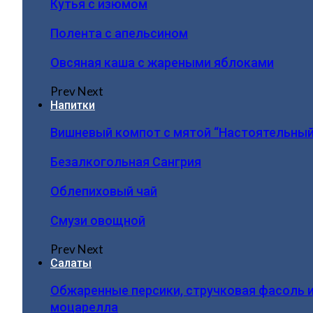
Кутья с изюмом
Полента с апельсином
Овсяная каша с жареными яблоками
Prev
Next
Напитки
Вишневый компот с мятой “Настоятельный
Безалкогольная Сангрия
Облепиховый чай
Смузи овощной
Prev
Next
Салаты
Обжаренные персики, стручковая фасоль 
моцарелла