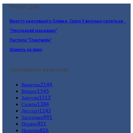
Рецепт дня:
Вместо надоевшего Оливье. Сразу 3 вкусных салата на…
“Несладкий мандарин”
Пастила “Глинтвейн”
Щавель на зиму
Популярные категории
Выпечка
2144
Второе
1545
Закуски
1513
Салаты
1384
Дессерт
1143
Заготовки
991
Первое
851
Напитки
826