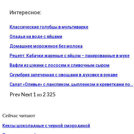
Интересное:
Классические голубцы в мультиварке
Оладьи на воде с яйцами
Домашнее мороженое без молока
Рецепт: Кабачки жареные с яйцом – панированные в муке
Вафли из цукини с лососем и сливочным сыром
Скумбрия запеченная с овощами в духовке в рукаве
Салат «Оливье» с ланспиком, цыпленком и креветками по…
Prev
Next
1 из 2 325
Сейчас читают
Кексы шоколадные с черной смородиной