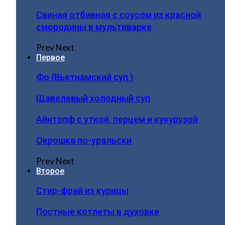
Свиная отбивная с соусом из красной
смородины в мультиварке
Prev
Next
Первое
Фо (Вьетнамский суп )
Щавелевый холодный суп
Айнтопф с уткой, перцем и кукурузой
Окрошка по-уральски
Prev
Next
Второе
Стир-фрай из курицы
Постные котлеты в духовке