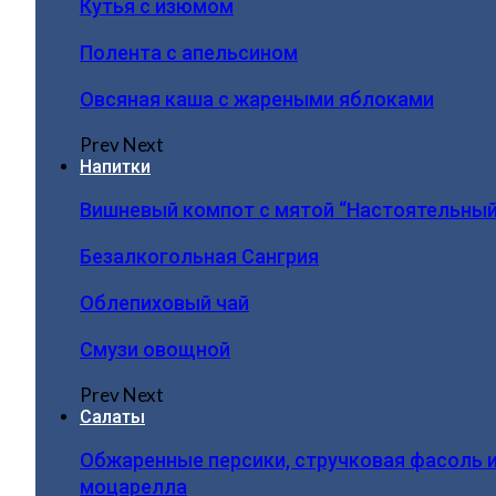
Кутья с изюмом
Полента с апельсином
Овсяная каша с жареными яблоками
Prev
Next
Напитки
Вишневый компот с мятой “Настоятельный
Безалкогольная Сангрия
Облепиховый чай
Смузи овощной
Prev
Next
Салаты
Обжаренные персики, стручковая фасоль 
моцарелла