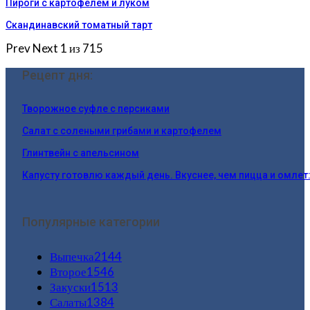
Пироги c картофелем и луком
Скандинавский томатный тарт
Prev
Next
1 из 715
Рецепт дня:
Творожное суфле с персиками
Салат с солеными грибами и картофелем
Глинтвейн с апельсином
Капусту готовлю каждый день. Вкуснее, чем пицца и омлет
Популярные категории
Выпечка
2144
Второе
1546
Закуски
1513
Салаты
1384