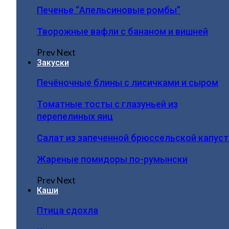
Печенье “Апельсиновые ромбы”
Творожные вафли с бананом и вишней
Prev
Next
Закуски
Печёночные блины с лисичками и сыром
Томатные тосты с глазуньей из
перепелиных яиц
Салат из запеченной брюссельской капус
Жареные помидоры по-румынски
Prev
Next
Каши
Птица сдохла