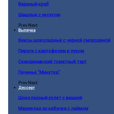
Вареный краб
Шашлык с уксусом
Prev
Next
Выпечка
Кексы шоколадные с черной смородиной
Пироги c картофелем и луком
Скандинавский томатный тарт
Печенье “Минутка”
Prev
Next
Дессерт
Шоколадный рулет с вишней
Мармелад из кабачка с лаймом