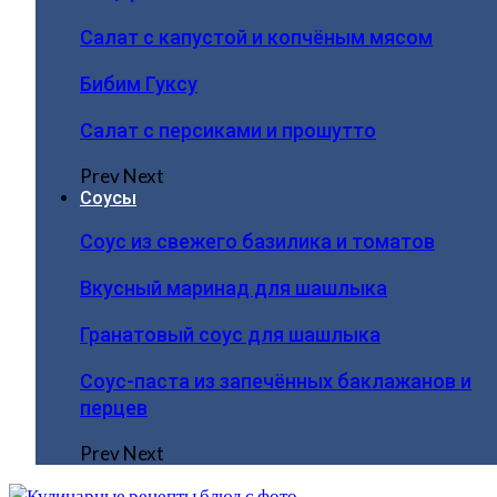
Салат с капустой и копчёным мясом
Бибим Гуксу
Салат с персиками и прошутто
Prev
Next
Соусы
Соус из свежего базилика и томатов
Вкусный маринад для шашлыка
Гранатовый соус для шашлыка
Соус-паста из запечённых баклажанов и
перцев
Prev
Next