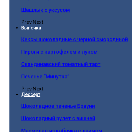
Шашлык с уксусом
Prev
Next
Выпечка
Кексы шоколадные с черной смородиной
Пироги c картофелем и луком
Скандинавский томатный тарт
Печенье “Минутка”
Prev
Next
Дессерт
Шоколадное печенье Брауни
Шоколадный рулет с вишней
Мармелад из кабачка с лаймом