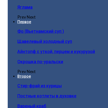
Яглама
Prev
Next
Первое
Фо (Вьетнамский суп )
Щавелевый холодный суп
Айнтопф с уткой, перцем и кукурузой
Окрошка по-уральски
Prev
Next
Второе
Стир-фрай из курицы
Постные котлеты в духовке
Вареный краб