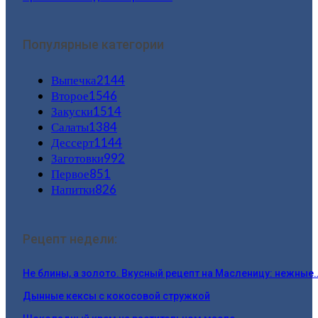
Популярные категории
Выпечка
2144
Второе
1546
Закуски
1514
Салаты
1384
Дессерт
1144
Заготовки
992
Первое
851
Напитки
826
Рецепт недели:
Не блины, а золото. Вкусный рецепт на Масленицу: нежные
Дынные кексы с кокосовой стружкой