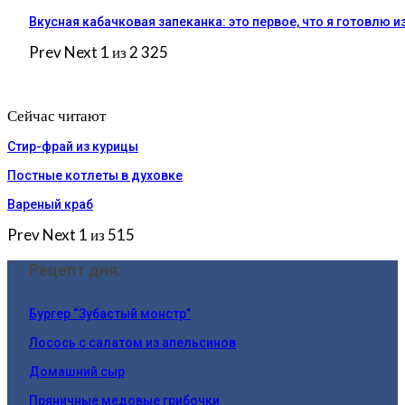
Вкусная кабачковая запеканка: это первое, что я готовлю и
Prev
Next
1 из 2 325
Сейчас читают
Стир-фрай из курицы
Постные котлеты в духовке
Вареный краб
Prev
Next
1 из 515
Рецепт дня:
Бургер “Зубастый монстр”
Лосось с салатом из апельсинов
Домашний сыр
Пряничные медовые грибочки