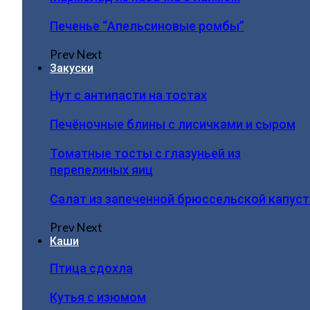
Печенье “Апельсиновые ромбы”
Prev
Next
Закуски
Нут с антипасти на тостах
Печёночные блины с лисичками и сыром
Томатные тосты с глазуньей из
перепелиных яиц
Салат из запеченной брюссельской капус
Prev
Next
Каши
Птица сдохла
Кутья с изюмом