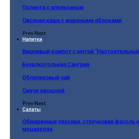
Полента с апельсином
Овсяная каша с жареными яблоками
Prev
Next
Напитки
Вишневый компот с мятой “Настоятельный
Безалкогольная Сангрия
Облепиховый чай
Смузи овощной
Prev
Next
Салаты
Обжаренные персики, стручковая фасоль 
моцарелла