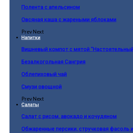
Полента с апельсином
Овсяная каша с жареными яблоками
Prev
Next
Напитки
Вишневый компот с мятой “Настоятельный
Безалкогольная Сангрия
Облепиховый чай
Смузи овощной
Prev
Next
Салаты
Салат с рисом, авокадо и кочудяном
Обжаренные персики, стручковая фасоль 