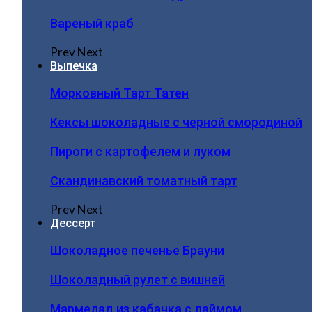
Вареный краб
Prev
Next
Выпечка
Морковный Тарт Татен
Кексы шоколадные с черной смородиной
Пироги c картофелем и луком
Скандинавский томатный тарт
Prev
Next
Дессерт
Шоколадное печенье Брауни
Шоколадный рулет с вишней
Мармелад из кабачка с лаймом