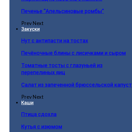
Печенье “Апельсиновые ромбы”
Prev
Next
Закуски
Нут с антипасти на тостах
Печёночные блины с лисичками и сыром
Томатные тосты с глазуньей из
перепелиных яиц
Салат из запеченной брюссельской капус
Prev
Next
Каши
Птица сдохла
Кутья с изюмом