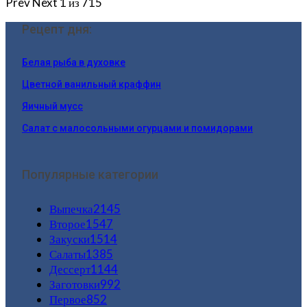
Prev
Next
1 из 715
Рецепт дня:
Белая рыба в духовке
Цветной ванильный краффин
Яичный мусс
Салат с малосольными огурцами и помидорами
Популярные категории
Выпечка
2145
Второе
1547
Закуски
1514
Салаты
1385
Дессерт
1144
Заготовки
992
Первое
852