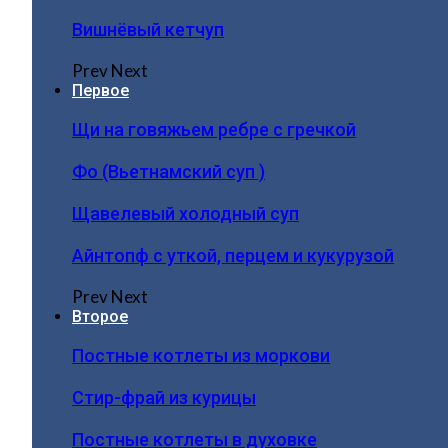
Вишнёвый кетчуп
Prev
Next
Первое
Щи на говяжьем ребре с гречкой
Фо (Вьетнамский суп )
Щавелевый холодный суп
Айнтопф с уткой, перцем и кукурузой
Prev
Next
Второе
Постные котлеты из моркови
Стир-фрай из курицы
Постные котлеты в духовке