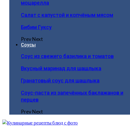
моцарелла
Салат с капустой и копчёным мясом
Бибим Гуксу
Prev
Next
Соусы
Соус из свежего базилика и томатов
Вкусный маринад для шашлыка
Гранатовый соус для шашлыка
Соус-паста из запечённых баклажанов и
перцев
Prev
Next