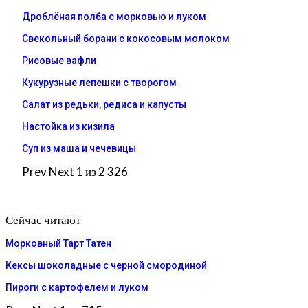
Дроблёная полба с морковью и луком
Свекольный борани с кокосовым молоком
Рисовые вафли
Кукурузные лепешки с творогом
Салат из редьки, редиса и капусты
Настойка из кизила
Суп из маша и чечевицы
Prev
Next
1 из 2 326
Сейчас читают
Морковный Тарт Татен
Кексы шоколадные с черной смородиной
Пироги c картофелем и луком