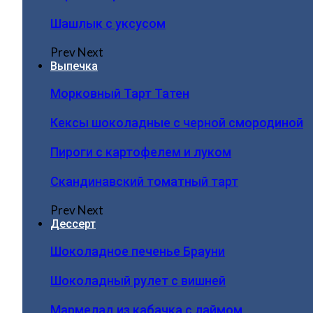
Шашлык с уксусом
Prev
Next
Выпечка
Морковный Тарт Татен
Кексы шоколадные с черной смородиной
Пироги c картофелем и луком
Скандинавский томатный тарт
Prev
Next
Дессерт
Шоколадное печенье Брауни
Шоколадный рулет с вишней
Мармелад из кабачка с лаймом