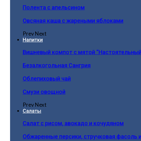
Полента с апельсином
Овсяная каша с жареными яблоками
Prev
Next
Напитки
Вишневый компот с мятой “Настоятельный
Безалкогольная Сангрия
Облепиховый чай
Смузи овощной
Prev
Next
Салаты
Салат с рисом, авокадо и кочудяном
Обжаренные персики, стручковая фасоль 