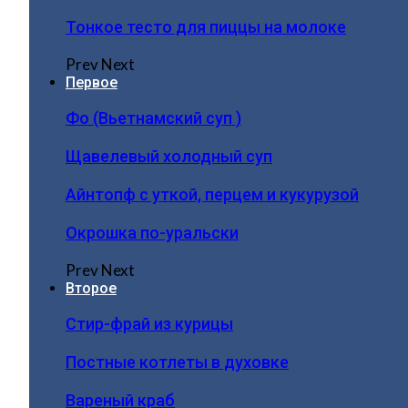
Тонкое тесто для пиццы на молоке
Prev
Next
Первое
Фо (Вьетнамский суп )
Щавелевый холодный суп
Айнтопф с уткой, перцем и кукурузой
Окрошка по-уральски
Prev
Next
Второе
Стир-фрай из курицы
Постные котлеты в духовке
Вареный краб