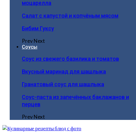
моцарелла
Салат с капустой и копчёным мясом
Бибим Гуксу
Prev
Next
Соусы
Соус из свежего базилика и томатов
Вкусный маринад для шашлыка
Гранатовый соус для шашлыка
Соус-паста из запечённых баклажанов и
перцев
Prev
Next