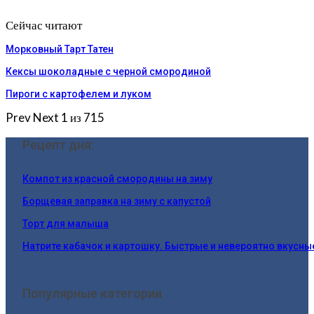
Сейчас читают
Морковный Тарт Татен
Кексы шоколадные с черной смородиной
Пироги c картофелем и луком
Prev
Next
1 из 715
Рецепт дня:
Компот из красной смородины на зиму
Борщевая заправка на зиму с капустой
Торт для малыша
Натрите кабачок и картошку. Быстрые и невероятно вкусны
Популярные категории