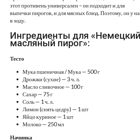
этот противень универсален – он подходит и для
выпечки пирогов, и для мясных блюд. Поэтому, он у на
в ходу.
Ингредиенты для «Немецки
масляный пирог»:
Тесто
Мука пшеничная / Мука — 500 г
Дрожжи (сухие) — 3 ч. л.
Масло сливочное — 100 г
Сахар — 75 г
Соль — 1 ч. л.
Лимон (снять цедру) — 1 шт
Яйцо куриное — 1 шт
Молоко — 250 мл
Начинка