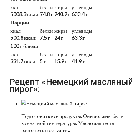
ккал
белки
жиры
углеводы
5008.3 ккал
74.8 г
240.2 г
633.4 г
Порции
ккал
белки
жиры
углеводы
500.8 ккал
7.5 г
24 г
63.3 г
100 г блюда
ккал
белки
жиры
углеводы
331.7 ккал
5 г
15.9 г
41.9 г
Рецепт «Немецкий масляны
пирог»:
Подготовить все продукты. Они должны быть
комнатной температуры. Масло для теста
растопить и остудить.