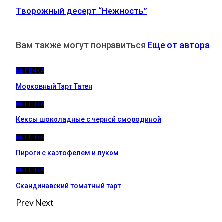
Творожный десерт “Нежность”
Вам также могут понравиться
Еще от автора
ВЫПЕЧКА
Морковный Тарт Татен
ВЫПЕЧКА
Кексы шоколадные с черной смородиной
ВЫПЕЧКА
Пироги c картофелем и луком
ВЫПЕЧКА
Скандинавский томатный тарт
Prev
Next