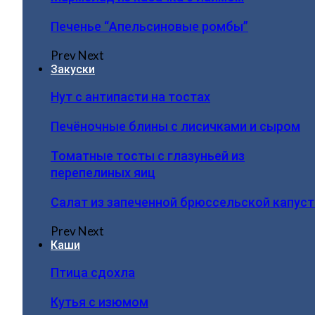
Печенье “Апельсиновые ромбы”
Prev
Next
Закуски
Нут с антипасти на тостах
Печёночные блины с лисичками и сыром
Томатные тосты с глазуньей из
перепелиных яиц
Салат из запеченной брюссельской капус
Prev
Next
Каши
Птица сдохла
Кутья с изюмом