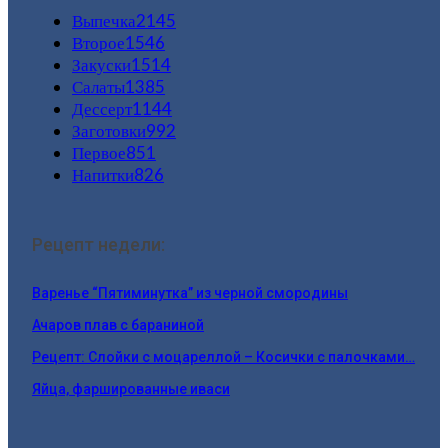
Выпечка
2145
Второе
1546
Закуски
1514
Салаты
1385
Дессерт
1144
Заготовки
992
Первое
851
Напитки
826
Рецепт недели:
Варенье “Пятиминутка” из черной смородины
Ачаров плав с бараниной
Рецепт: Слойки с моцареллой – Косички с палочками…
Яйца, фаршированные иваси