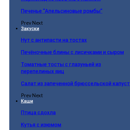
Печенье “Апельсиновые ромбы”
Prev
Next
Закуски
Нут с антипасти на тостах
Печёночные блины с лисичками и сыром
Томатные тосты с глазуньей из
перепелиных яиц
Салат из запеченной брюссельской капус
Prev
Next
Каши
Птица сдохла
Кутья с изюмом