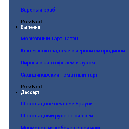
Вареный краб
Prev
Next
Выпечка
Морковный Тарт Татен
Кексы шоколадные с черной смородиной
Пироги c картофелем и луком
Скандинавский томатный тарт
Prev
Next
Дессерт
Шоколадное печенье Брауни
Шоколадный рулет с вишней
Мармелад из кабачка с лаймом