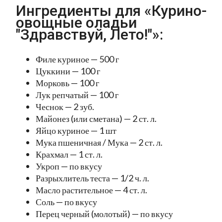
Ингредиенты для «Курино-
овощные оладьи
"Здравствуй, Лето!"»:
Филе куриное — 500 г
Цуккини — 100 г
Морковь — 100 г
Лук репчатый — 100 г
Чеснок — 2 зуб.
Майонез (или сметана) — 2 ст. л.
Яйцо куриное — 1 шт
Мука пшеничная / Мука — 2 ст. л.
Крахмал — 1 ст. л.
Укроп — по вкусу
Разрыхлитель теста — 1/2 ч. л.
Масло растительное — 4 ст. л.
Соль — по вкусу
Перец черный (молотый) — по вкусу