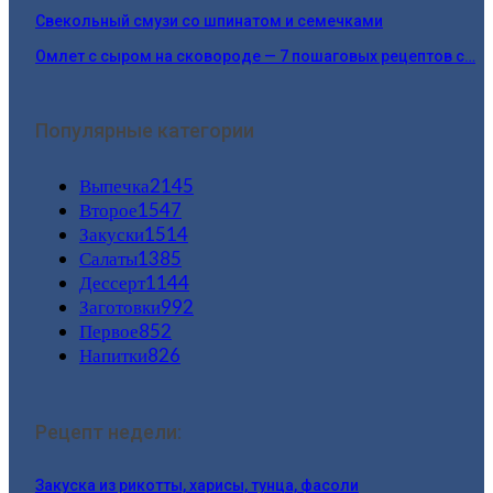
Свекольный смузи со шпинатом и семечками
Омлет с сыром на сковороде — 7 пошаговых рецептов с…
Популярные категории
Выпечка
2145
Второе
1547
Закуски
1514
Салаты
1385
Дессерт
1144
Заготовки
992
Первое
852
Напитки
826
Рецепт недели:
Закуска из рикотты, харисы, тунца, фасоли