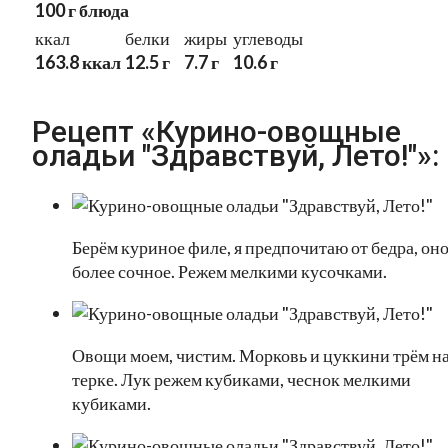
100 г блюда
ккал
белки
жиры
углеводы
163.8 ккал
12.5 г
7.7 г
10.6 г
Рецепт «Курино-овощные
оладьи "Здравствуй, Лето!"»:
Берём куриное филе, я предпочитаю от бедра, он
более сочное. Режем мелкими кусочками.
Овощи моем, чистим. Морковь и цуккини трём н
терке. Лук режем кубиками, чеснок мелкими
кубиками.