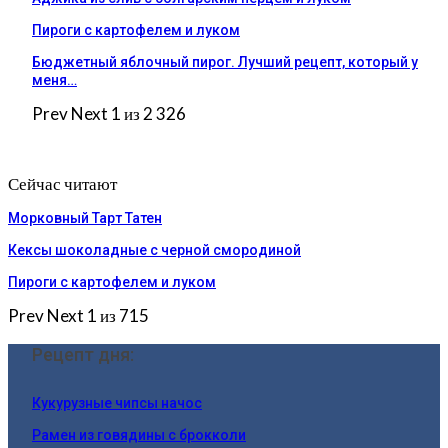
Пироги c картофелем и луком
Бюджетный яблочный пирог. Лучший рецепт, который у
меня…
Prev
Next
1 из 2 326
Сейчас читают
Морковный Тарт Татен
Кексы шоколадные с черной смородиной
Пироги c картофелем и луком
Prev
Next
1 из 715
Рецепт дня:
Кукурузные чипсы начос
Рамен из говядины с брокколи