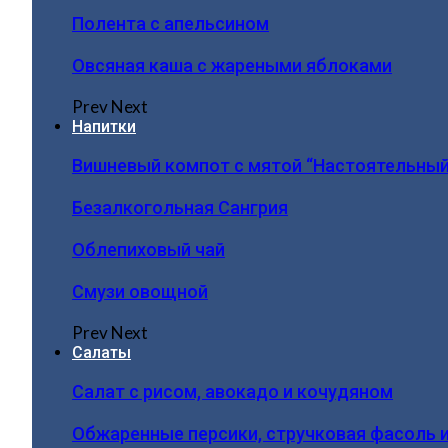
Полента с апельсином
Овсяная каша с жареными яблоками
Prev
Next
Напитки
Вишневый компот с мятой “Настоятельный
Безалкогольная Сангрия
Облепиховый чай
Смузи овощной
Prev
Next
Салаты
Салат с рисом, авокадо и кочудяном
Обжаренные персики, стручковая фасоль 