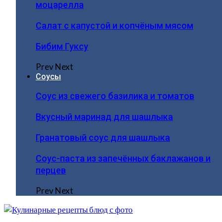
моцарелла
Салат с капустой и копчёным мясом
Бибим Гуксу
Prev
Next
Соусы
Соус из свежего базилика и томатов
Вкусный маринад для шашлыка
Гранатовый соус для шашлыка
Соус-паста из запечённых баклажанов и
перцев
Prev
Next