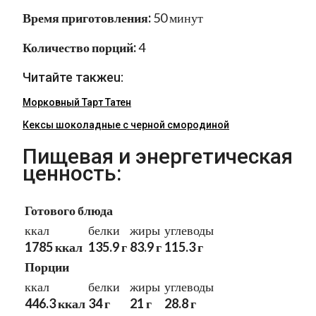
Время приготовления:
50 минут
Количество порций:
4
Читайте такжеu:
Морковный Тарт Татен
Кексы шоколадные с черной смородиной
Пищевая и энергетическая
ценность:
Готового блюда
ккал
белки
жиры
углеводы
1785 ккал
135.9 г
83.9 г
115.3 г
Порции
ккал
белки
жиры
углеводы
446.3 ккал
34 г
21 г
28.8 г