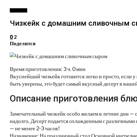
ВЫПЕЧКА
Чизкейк с домашним сливочным 
2
0
Поделится
Время приготовления: 3 ч. 0 мин
Вкуснейший чизкейк готовится легко и просто, если 
быть уверены, это будет самый вкусный десерт в ваше
Описание приготовления блю
Замечательный чизкейк особо желаем в летние дни — о
надолго. Десерт подается охлажденным с различными 
— не менее 2-3 часов!
Назначение: На праздничный стол Основной ингреди