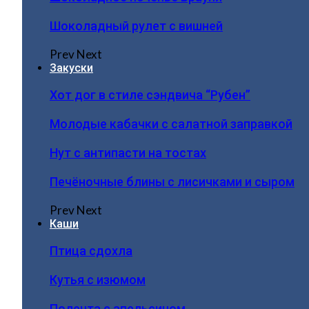
Шоколадный рулет с вишней
Prev
Next
Закуски
Хот дог в стиле сэндвича “Рубен”
Молодые кабачки с салатной заправкой
Нут с антипасти на тостах
Печёночные блины с лисичками и сыром
Prev
Next
Каши
Птица сдохла
Кутья с изюмом
Полента с апельсином