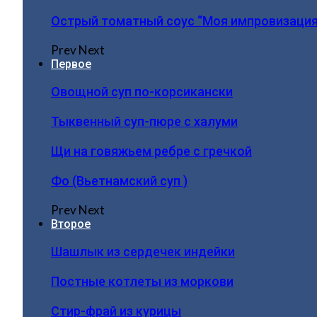
Острый томатный соус “Моя импровизация
Prev
Next
Первое
Овощной суп по-корсикански
Тыквенный суп-пюре с халуми
Щи на говяжьем ребре с гречкой
Фо (Вьетнамский суп )
Prev
Next
Второе
Шашлык из сердечек индейки
Постные котлеты из моркови
Стир-фрай из курицы