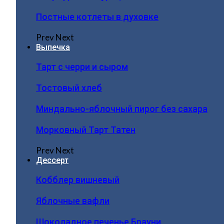
Постные котлеты в духовке
Prev
Next
Выпечка
Тарт с черри и сыром
Тостовый хлеб
Миндально-яблочный пирог без сахара
Морковный Тарт Татен
Prev
Next
Дессерт
Кобблер вишневый
Яблочные вафли
Шоколадное печенье Брауни