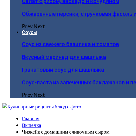
Салат с рисом, авокадо и кочудяном
Обжаренные персики, стручковая фасоль 
Prev
Next
Соусы
Соус из свежего базилика и томатов
Вкусный маринад для шашлыка
Гранатовый соус для шашлыка
Соус-паста из запечённых баклажанов и п
Prev
Next
Главная
Выпечка
Чизкейк с домашним сливочным сыром