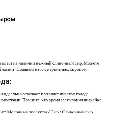
сыром
у вас есть в наличии нежный сливочный сыр. Можете
й жизни! Подавайте его с карамелью, сиропом.
да:
н идеально освежает и утоляет чувство голода
напитками. Помните, что время застывания чизкейка
ент: Молочные продукты / Сыр / Сливочный сыр