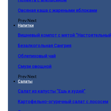
Овсяная каша с жареными яблоками
Prev
Next
Напитки
Вишневый компот с мятой “Настоятельный
Безалкогольная Сангрия
Облепиховый чай
Смузи овощной
Prev
Next
Салаты
Салат из капусты “Ешь и худей”
Картофельно-огуречный салат с лососем