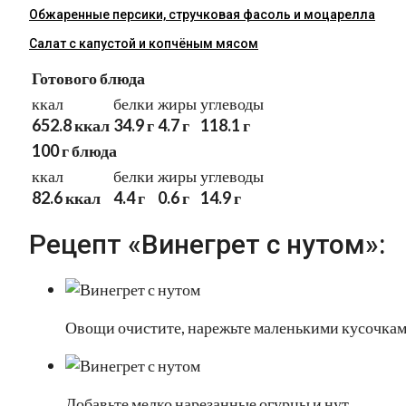
Обжаренные персики, стручковая фасоль и моцарелла
Салат с капустой и копчёным мясом
Готового блюда
ккал
белки
жиры
углеводы
652.8 ккал
34.9 г
4.7 г
118.1 г
100 г блюда
ккал
белки
жиры
углеводы
82.6 ккал
4.4 г
0.6 г
14.9 г
Рецепт «Винегрет с нутом»:
Овощи очистите, нарежьте маленькими кусочкам
Добавьте мелко нарезанные огурцы и нут.