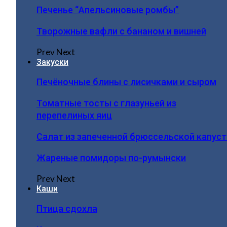
Печенье “Апельсиновые ромбы”
Творожные вафли с бананом и вишней
Prev
Next
Закуски
Печёночные блины с лисичками и сыром
Томатные тосты с глазуньей из
перепелиных яиц
Салат из запеченной брюссельской капус
Жареные помидоры по-румынски
Prev
Next
Каши
Птица сдохла