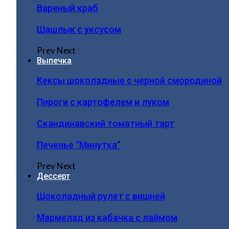
Вареный краб
Шашлык с уксусом
Prev
Next
Выпечка
Кексы шоколадные с черной смородиной
Пироги c картофелем и луком
Скандинавский томатный тарт
Печенье “Минутка”
Prev
Next
Дессерт
Шоколадный рулет с вишней
Мармелад из кабачка с лаймом