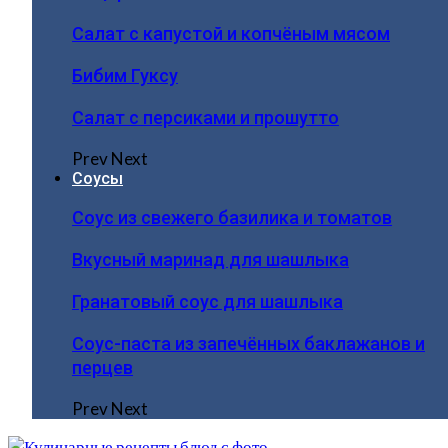
Салат с капустой и копчёным мясом
Бибим Гуксу
Салат с персиками и прошутто
Prev
Next
Соусы
Соус из свежего базилика и томатов
Вкусный маринад для шашлыка
Гранатовый соус для шашлыка
Соус-паста из запечённых баклажанов и
перцев
Prev
Next