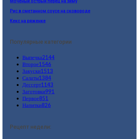
Мочёный острый перец на зиму
Рис в сметанном соусе на сковороде
Кекс на ряженке
Популярные категории
Выпечка
2144
Второе
1546
Закуски
1513
Салаты
1384
Дессерт
1143
Заготовки
991
Первое
851
Напитки
826
Рецепт недели: