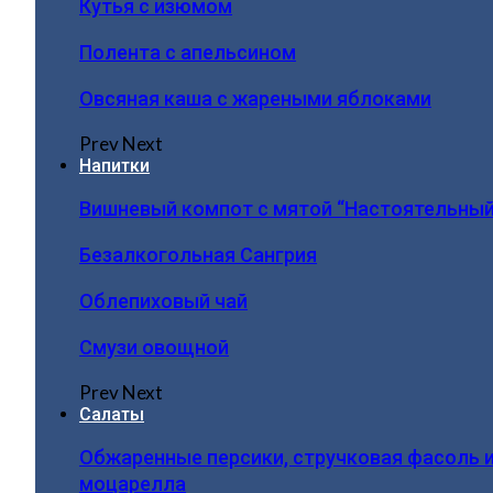
Кутья с изюмом
Полента с апельсином
Овсяная каша с жареными яблоками
Prev
Next
Напитки
Вишневый компот с мятой “Настоятельный
Безалкогольная Сангрия
Облепиховый чай
Смузи овощной
Prev
Next
Салаты
Обжаренные персики, стручковая фасоль 
моцарелла