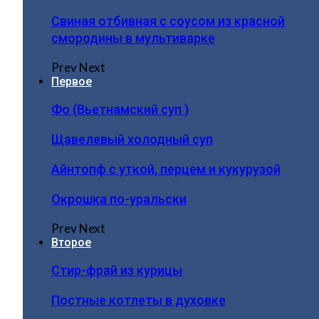
Свиная отбивная с соусом из красной
смородины в мультиварке
Prev
Next
Первое
Фо (Вьетнамский суп )
Щавелевый холодный суп
Айнтопф с уткой, перцем и кукурузой
Окрошка по-уральски
Prev
Next
Второе
Стир-фрай из курицы
Постные котлеты в духовке