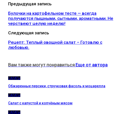
Предыдущая запись
Булочки на картофельном тесте — всегда
получаются пышными, сытными, ароматными. Не
черствеют целую неделю!
Следующая запись
Рецепт: Теплый овощной салат – Готовлю с
любовью.
Вам также могут понравиться
Еще от автора
САЛАТЫ
Обжаренные персики, стручковая фасоль и моцарелла
САЛАТЫ
Салат с капустой и копчёным мясом
САЛАТЫ