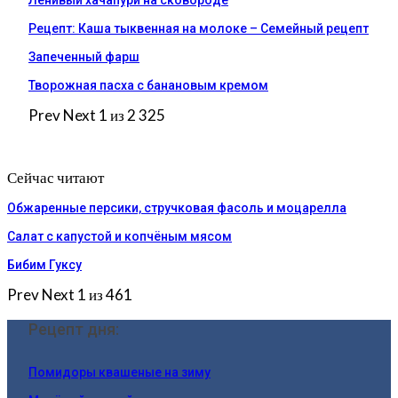
Ленивый хачапури на сковороде
Рецепт: Каша тыквенная на молоке – Семейный рецепт
Запеченный фарш
Творожная пасха с банановым кремом
Prev
Next
1 из 2 325
Сейчас читают
Обжаренные персики, стручковая фасоль и моцарелла
Салат с капустой и копчёным мясом
Бибим Гуксу
Prev
Next
1 из 461
Рецепт дня:
Помидоры квашеные на зиму