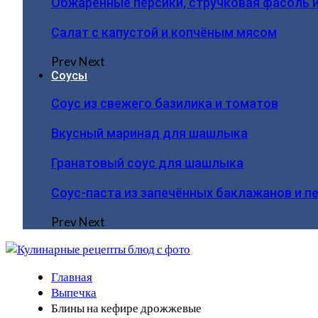
Обжаренные персики, стручковая фасоль 
Салат с капустой и копчёным мясом
Prev
Next
Соусы
Соус из свежего базилика и томатов
Вкусный маринад для шашлыка
Гранатовый соус для шашлыка
Соус-паста из запечённых баклажанов и п
Prev
Next
Главная
Выпечка
Блины на кефире дрожжевые