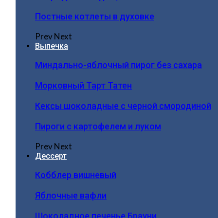
Постные котлеты в духовке
Prev
Next
Выпечка
Миндально-яблочный пирог без сахара
Морковный Тарт Татен
Кексы шоколадные с черной смородиной
Пироги c картофелем и луком
Prev
Next
Дессерт
Кобблер вишневый
Яблочные вафли
Шоколадное печенье Брауни