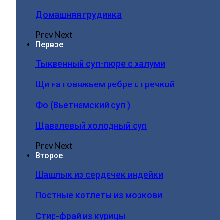
Домашняя грудинка
Prev
Next
Первое
Тыквенный суп-пюре с халуми
Щи на говяжьем ребре с гречкой
Фо (Вьетнамский суп )
Щавелевый холодный суп
Prev
Next
Второе
Шашлык из сердечек индейки
Постные котлеты из моркови
Стир-фрай из курицы