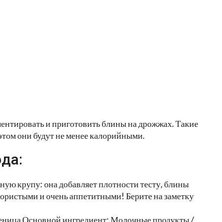
ентировать и приготовить блины на дрожжах. Такие
этом они будут не менее калорийными.
да:
ную крупу: она добавляет плотности тесту, блины
ористыми и очень аппетитными! Берите на заметку
сленица Основной ингредиент: Молочные продукты /