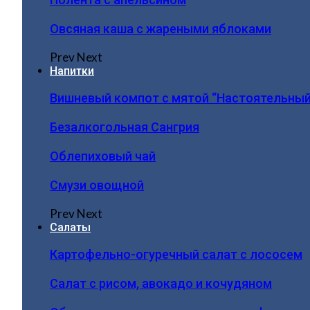
Овсяная каша с жареными яблоками
Prev
Next
Напитки
Вишневый компот с мятой “Настоятельный
Безалкогольная Сангрия
Облепиховый чай
Смузи овощной
Prev
Next
Салаты
Картофельно-огуречный салат с лососем
Салат с рисом, авокадо и кочудяном