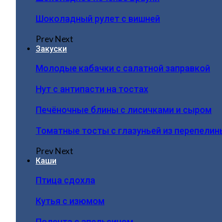
Шоколадный рулет с вишней
Prev
Next
Закуски
Молодые кабачки с салатной заправкой
Нут с антипасти на тостах
Печёночные блины с лисичками и сыром
Томатные тосты с глазуньей из перепелин
Prev
Next
Каши
Птица сдохла
Кутья с изюмом
Полента с апельсином