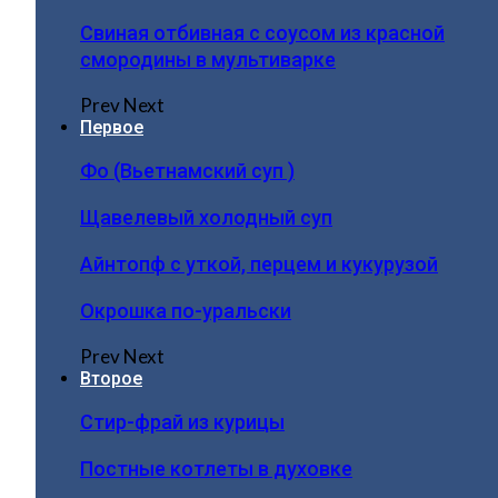
Свиная отбивная с соусом из красной
смородины в мультиварке
Prev
Next
Первое
Фо (Вьетнамский суп )
Щавелевый холодный суп
Айнтопф с уткой, перцем и кукурузой
Окрошка по-уральски
Prev
Next
Второе
Стир-фрай из курицы
Постные котлеты в духовке