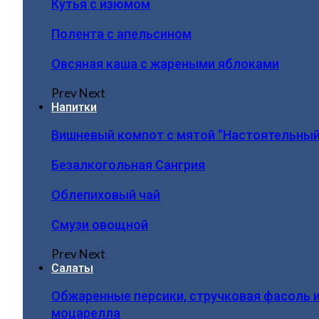
Кутья с изюмом
Полента с апельсином
Овсяная каша с жареными яблоками
Prev
Next
Напитки
Вишневый компот с мятой “Настоятельный
Безалкогольная Сангрия
Облепиховый чай
Смузи овощной
Prev
Next
Салаты
Обжаренные персики, стручковая фасоль 
моцарелла