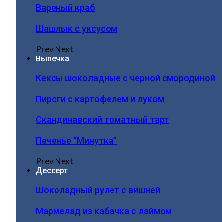
Вареный краб
Шашлык с уксусом
Prev
Next
Выпечка
Кексы шоколадные с черной смородиной
Пироги c картофелем и луком
Скандинавский томатный тарт
Печенье “Минутка”
Prev
Next
Дессерт
Шоколадный рулет с вишней
Мармелад из кабачка с лаймом