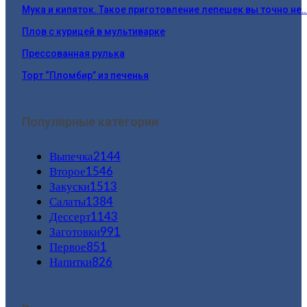
Мука и кипяток. Такое приготовление лепешек вы точно не
Плов с курицей в мультиварке
Прессованная рулька
Торт “Пломбир” из печенья
Популярные категории
Выпечка
2144
Второе
1546
Закуски
1513
Салаты
1384
Дессерт
1143
Заготовки
991
Первое
851
Напитки
826