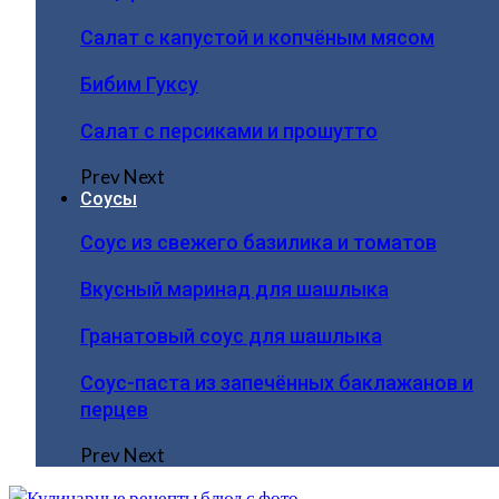
Салат с капустой и копчёным мясом
Бибим Гуксу
Салат с персиками и прошутто
Prev
Next
Соусы
Соус из свежего базилика и томатов
Вкусный маринад для шашлыка
Гранатовый соус для шашлыка
Соус-паста из запечённых баклажанов и
перцев
Prev
Next