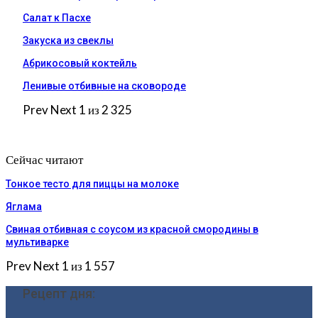
Салат к Пасхе
Закуска из свеклы
Абрикосовый коктейль
Ленивые отбивные на сковороде
Prev
Next
1 из 2 325
Сейчас читают
Тонкое тесто для пиццы на молоке
Яглама
Свиная отбивная с соусом из красной смородины в
мультиварке
Prev
Next
1 из 1 557
Рецепт дня: