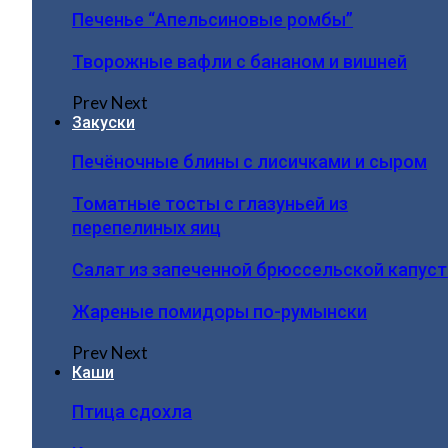
Печенье “Апельсиновые ромбы”
Творожные вафли с бананом и вишней
Prev
Next
Закуски
Печёночные блины с лисичками и сыром
Томатные тосты с глазуньей из
перепелиных яиц
Салат из запеченной брюссельской капус
Жареные помидоры по-румынски
Prev
Next
Каши
Птица сдохла