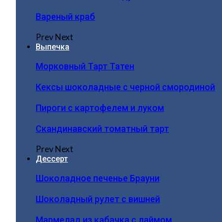
Вареный краб
Prev
Next
Выпечка
Морковный Тарт Татен
Кексы шоколадные с черной смородиной
Пироги c картофелем и луком
Скандинавский томатный тарт
Prev
Next
Дессерт
Шоколадное печенье Брауни
Шоколадный рулет с вишней
Мармелад из кабачка с лаймом