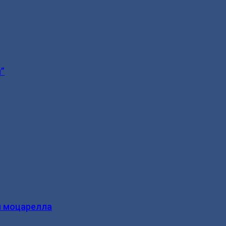
”
и моцарелла