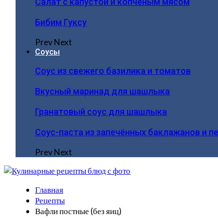
Салат с капустой и копчёным мясом
Бибим Гуксу
Prev
Next
Соусы
Соус из свежего базилика и томатов
Вкусный маринад для шашлыка
Гранатовый соус для шашлыка
Соус-паста из запечённых баклажанов и п
Prev
Next
Главная
Рецепты
Вафли постные (без яиц)