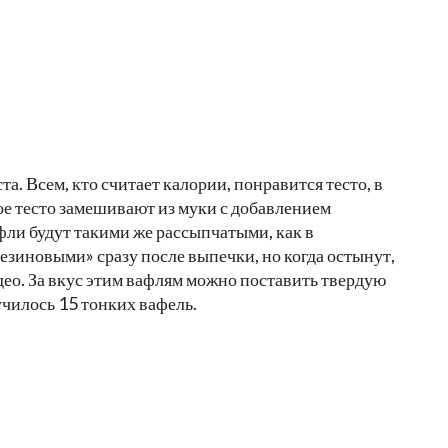
а. Всем, кто считает калории, понравится тесто, в
ое тесто замешивают из муки с добавлением
афли будут такими же рассыпчатыми, как в
резиновыми» сразу после выпечки, но когда остынут,
део. За вкус этим вафлям можно поставить твердую
училось 15 тонких вафель.