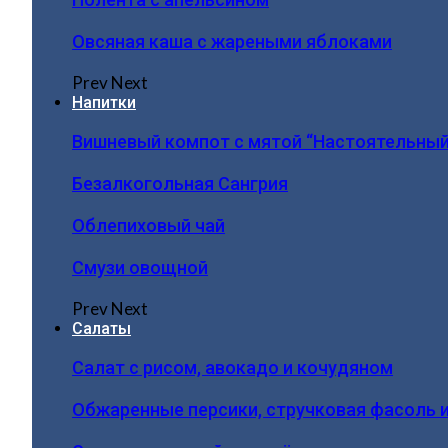
Овсяная каша с жареными яблоками
Prev
Next
Напитки
Вишневый компот с мятой “Настоятельный
Безалкогольная Сангрия
Облепиховый чай
Смузи овощной
Prev
Next
Салаты
Салат с рисом, авокадо и кочудяном
Обжаренные персики, стручковая фасоль 