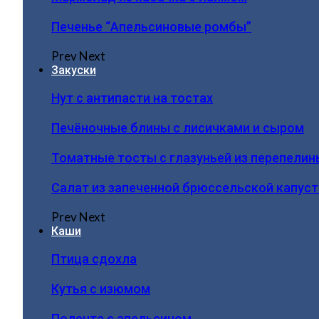
Печенье “Апельсиновые ромбы”
Prev
Next
Закуски
Нут с антипасти на тостах
Печёночные блины с лисичками и сыром
Томатные тосты с глазуньей из перепелин
Салат из запеченной брюссельской капус
Prev
Next
Каши
Птица сдохла
Кутья с изюмом
Полента с апельсином