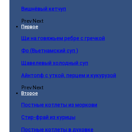
Вишнёвый кетчуп
Prev
Next
Первое
Щи на говяжьем ребре с гречкой
Фо (Вьетнамский суп )
Щавелевый холодный суп
Айнтопф с уткой, перцем и кукурузой
Prev
Next
Второе
Постные котлеты из моркови
Стир-фрай из курицы
Постные котлеты в духовке