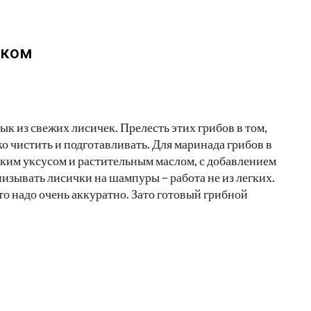
уком
к из свежих лисичек. Прелесть этих грибов в том,
ко чистить и подготавливать. Для маринада грибов в
еским уксусом и растительным маслом, с добавлением
низывать лисички на шампуры – работа не из легких.
то надо очень аккуратно. Зато готовый грибной