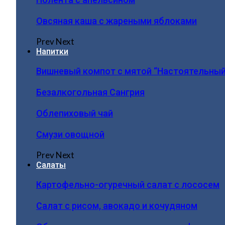
Овсяная каша с жареными яблоками
Prev
Next
Напитки
Вишневый компот с мятой “Настоятельный
Безалкогольная Сангрия
Облепиховый чай
Смузи овощной
Prev
Next
Салаты
Картофельно-огуречный салат с лососем
Салат с рисом, авокадо и кочудяном