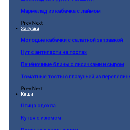
Мармелад из кабачка с лаймом
Prev
Next
Закуски
Молодые кабачки с салатной заправкой
Нут с антипасти на тостах
Печёночные блины с лисичками и сыром
Томатные тосты с глазуньей из перепелин
Prev
Next
Каши
Птица сдохла
Кутья с изюмом
Полента с апельсином