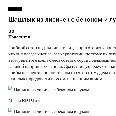
РЕЦЕПТЫ
Шашлык из лисичек с беконом и л
2
0
Поделится
Грибной сезон подталкивает к идее приготовить шашлы
что они всегда чистые, без червоточин, поэтому их лег
этом рецепте я взяла смесь соевого соуса с бальзамич
сладкой паприки и чеснока. Сразу предупрежу, что на
Грибы постоянно норовят сломаться, поэтому делать э
шашлык порадовал и вкусом, и внешним видом.
Мы на RUTUBE!