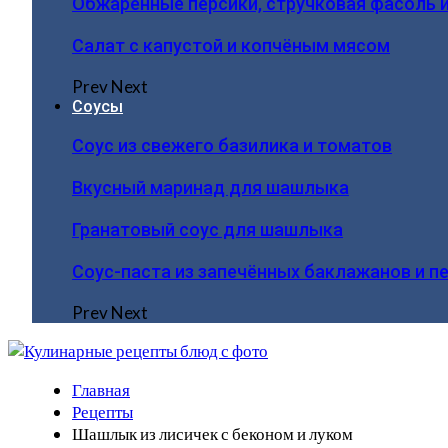
Обжаренные персики, стручковая фасоль 
Салат с капустой и копчёным мясом
Prev
Next
Соусы
Соус из свежего базилика и томатов
Вкусный маринад для шашлыка
Гранатовый соус для шашлыка
Соус-паста из запечённых баклажанов и п
Prev
Next
Главная
Рецепты
Шашлык из лисичек с беконом и луком