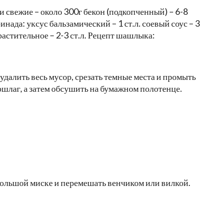
 свежие – около 300г бекон (подкопченный) – 6-8
нада: уксус бальзамический – 1 ст.л. соевый соус – 3
о растительное – 2-3 ст.л. Рецепт шашлыка:
далить весь мусор, срезать темные места и промыть
ршлаг, а затем обсушить на бумажном полотенце.
большой миске и перемешать венчиком или вилкой.