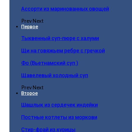
Ассорти из маринованных овощей
Prev
Next
Первое
Тыквенный суп-пюре с халуми
Щи на говяжьем ребре с гречкой
Фо (Вьетнамский суп )
Щавелевый холодный суп
Prev
Next
Второе
Шашлык из сердечек индейки
Постные котлеты из моркови
Стир-фрай из курицы