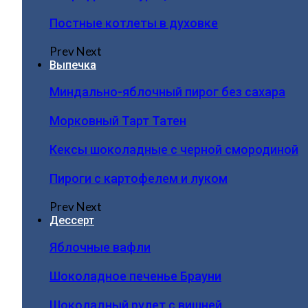
Постные котлеты в духовке
Prev
Next
Выпечка
Миндально-яблочный пирог без сахара
Морковный Тарт Татен
Кексы шоколадные с черной смородиной
Пироги c картофелем и луком
Prev
Next
Дессерт
Яблочные вафли
Шоколадное печенье Брауни
Шоколадный рулет с вишней