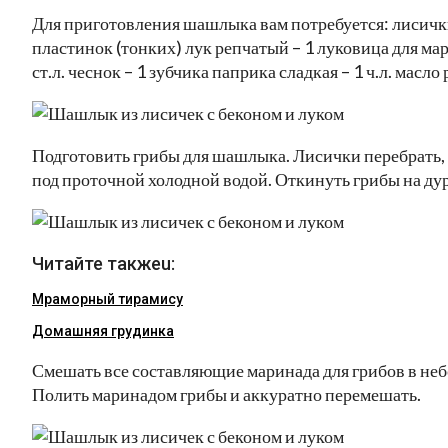
Для приготовления шашлыка вам потребуется: лисички
пластинок (тонких) лук репчатый – 1 луковица для мари
ст.л. чеснок – 1 зубчика паприка сладкая – 1 ч.л. масл
Подготовить грибы для шашлыка. Лисички перебрать, у
под проточной холодной водой. Откинуть грибы на ду
Читайте такжеu:
Мраморный тирамису
Домашняя грудинка
Смешать все составляющие маринада для грибов в не
Полить маринадом грибы и аккуратно перемешать.