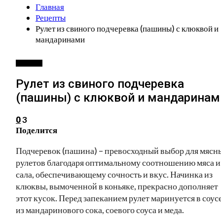
Главная
Рецепты
Рулет из свиного подчеревка (пашины) с клюквой и
мандаринами
РЕЦЕПТЫ
Рулет из свиного подчеревка
(пашины) с клюквой и мандаринам
3
0
Поделится
Подчеревок (пашина) – превосходный выбор для мясн
рулетов благодаря оптимальному соотношению мяса и
сала, обеспечивающему сочность и вкус. Начинка из
клюквы, вымоченной в коньяке, прекрасно дополняет
этот кусок. Перед запеканием рулет маринуется в соус
из мандаринового сока, соевого соуса и меда.