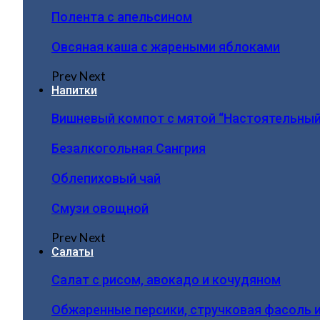
Полента с апельсином
Овсяная каша с жареными яблоками
Prev
Next
Напитки
Вишневый компот с мятой “Настоятельный
Безалкогольная Сангрия
Облепиховый чай
Смузи овощной
Prev
Next
Салаты
Салат с рисом, авокадо и кочудяном
Обжаренные персики, стручковая фасоль 