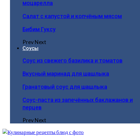
моцарелла
Салат с капустой и копчёным мясом
Бибим Гуксу
Prev
Next
Соусы
Соус из свежего базилика и томатов
Вкусный маринад для шашлыка
Гранатовый соус для шашлыка
Соус-паста из запечённых баклажанов и
перцев
Prev
Next