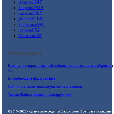
Второе
1547
Закуски
1514
Салаты
1385
Дессерт
1144
Заготовки
992
Первое
852
Напитки
826
Рецепт недели:
Компот из черноплодной рябины и слив, пошаговый рецепт
с…
Бутерброды в виде сердца
Свинина в томатном соусе по-итальянски
Тыква Жаба с рисом и сухофруктами
©2015- 2026 - Кулинарные рецепты блюд с фото. Все права защищены.