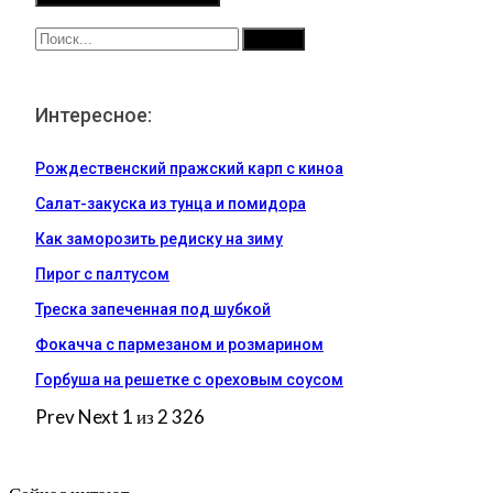
Интересное:
Рождественский пражский карп с киноа
Салат-закуска из тунца и помидора
Как заморозить редиску на зиму
Пирог с палтусом
Треска запеченная под шубкой
Фокачча с пармезаном и розмарином
Горбуша на решетке с ореховым соусом
Prev
Next
1 из 2 326