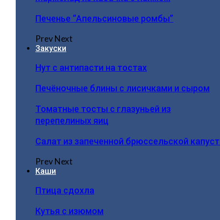
Печенье “Апельсиновые ромбы”
Prev
Next
Закуски
Нут с антипасти на тостах
Печёночные блины с лисичками и сыром
Томатные тосты с глазуньей из
перепелиных яиц
Салат из запеченной брюссельской капус
Prev
Next
Каши
Птица сдохла
Кутья с изюмом