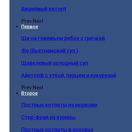
Вишнёвый кетчуп
Prev
Next
Первое
Щи на говяжьем ребре с гречкой
Фо (Вьетнамский суп )
Щавелевый холодный суп
Айнтопф с уткой, перцем и кукурузой
Prev
Next
Второе
Постные котлеты из моркови
Стир-фрай из курицы
Постные котлеты в духовке