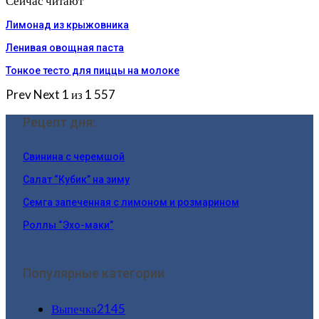
Сейчас читают
Лимонад из крыжовника
Ленивая овощная паста
Тонкое тесто для пиццы на молоке
Prev
Next
1 из 1 557
Рецепт дня:
Свинина с черемшой
Салат “Кубик” на зиму
Семга запеченная с лимоном и розмарином
Роллы “Эхо-маки”
Популярные категории
Выпечка
2145