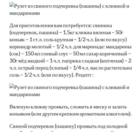
Для приготовления вам потребуется: свинина
(подчеревок, пашина) – 1.5кг клюква вяленая – 50г
коньяк – 1 ст.л. соль крупная – 1/2 ч.л. (или по вкусу)
кориандр молотый – 1/2 ч.л. для маринада: мандарины
(сок) – 150 мл соевый соус – 50 мл сахар коричневый –
30г мёд жидкий – 1 ч.л. паприка сладкая (копченая) – 2
ч.л. острый перец (хлопья) – 1/4 ч.л. масло растительн
соль – 1/2 ч.л. (или по вкусу). Рецепт :
Вяленую клюкву промыть, сложить в миску и залить
коньяком (или другим крепким ароматным алкоголем).
Свиной подчеревок (пашину) промыть под холодной