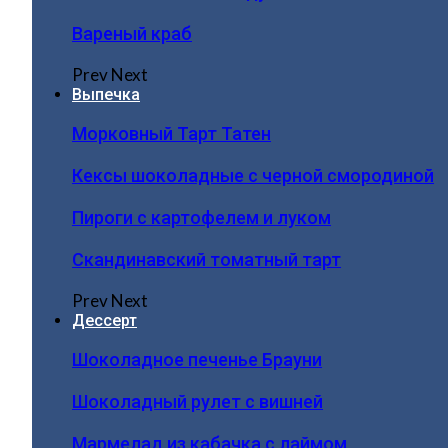
Вареный краб
Prev
Next
Выпечка
Морковный Тарт Татен
Кексы шоколадные с черной смородиной
Пироги c картофелем и луком
Скандинавский томатный тарт
Prev
Next
Дессерт
Шоколадное печенье Брауни
Шоколадный рулет с вишней
Мармелад из кабачка с лаймом