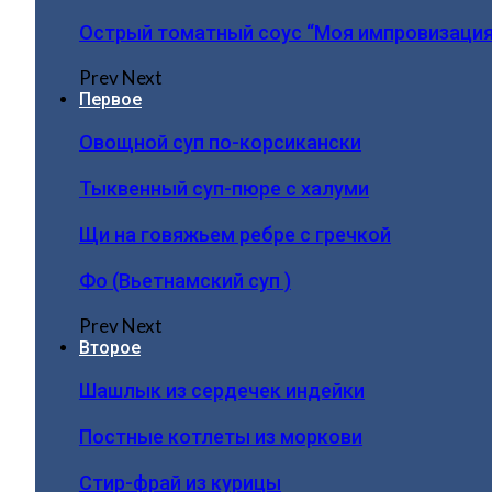
Острый томатный соус “Моя импровизация
Prev
Next
Первое
Овощной суп по-корсикански
Тыквенный суп-пюре с халуми
Щи на говяжьем ребре с гречкой
Фо (Вьетнамский суп )
Prev
Next
Второе
Шашлык из сердечек индейки
Постные котлеты из моркови
Стир-фрай из курицы