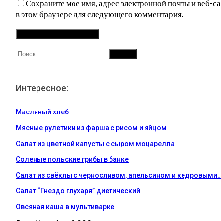
Сохраните мое имя, адрес электронной почты и веб-са
в этом браузере для следующего комментария.
Интересное:
Масляный хлеб
Мясные рулетики из фарша с рисом и яйцом
Салат из цветной капусты с сыром моцарелла
Соленые польские грибы в банке
Салат из свёклы с черносливом, апельсином и кедровыми
Салат “Гнездо глухаря” диетический
Овсяная каша в мультиварке