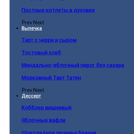
Постные котлеты в духовке
Prev
Next
Выпечка
Тарт с черри и сыром
Тостовый хлеб
Миндально-яблочный пирог без сахара
Морковный Тарт Татен
Prev
Next
Дессерт
Кобблер вишневый
Яблочные вафли
Шоколадное печенье Брауни