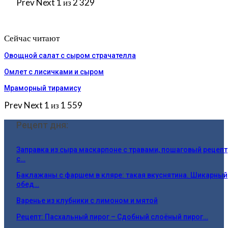
Prev
Next
1 из 2 329
Сейчас читают
Овощной салат с сыром страчателла
Омлет с лисичками и сыром
Мраморный тирамису
Prev
Next
1 из 1 559
Рецепт дня:
Заправка из сыра маскарпоне с травами, пошаговый рецепт
с…
Баклажаны с фаршем в кляре: такая вкуснятина. Шикарный
обед…
Варенье из клубники с лимоном и мятой
Рецепт: Пасхальный пирог – Сдобный слоёный пирог…