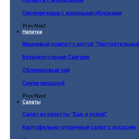
Овсяная каша с жареными яблоками
Prev
Next
Напитки
Вишневый компот с мятой “Настоятельный
Безалкогольная Сангрия
Облепиховый чай
Смузи овощной
Prev
Next
Салаты
Салат из капусты “Ешь и худей”
Картофельно-огуречный салат с лососем