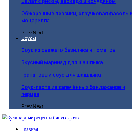
Салат с рисом, авокадо и кочудяном
Обжаренные персики, стручковая фасоль 
моцарелла
Prev
Next
Соусы
Соус из свежего базилика и томатов
Вкусный маринад для шашлыка
Гранатовый соус для шашлыка
Соус-паста из запечённых баклажанов и
перцев
Prev
Next
Главная