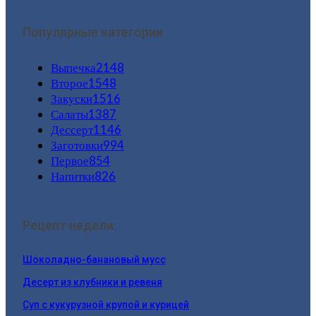
Популярные категории
Выпечка
2148
Второе
1548
Закуски
1516
Салаты
1387
Дессерт
1146
Заготовки
994
Первое
854
Напитки
826
Рецепт недели:
Шоколадно-банановый мусс
Десерт из клубники и ревеня
Суп с кукурузной крупой и курицей