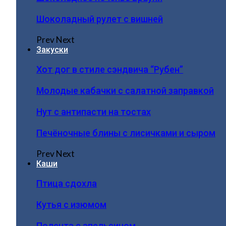
Шоколадный рулет с вишней
Prev
Next
Закуски
Хот дог в стиле сэндвича “Рубен”
Молодые кабачки с салатной заправкой
Нут с антипасти на тостах
Печёночные блины с лисичками и сыром
Prev
Next
Каши
Птица сдохла
Кутья с изюмом
Полента с апельсином