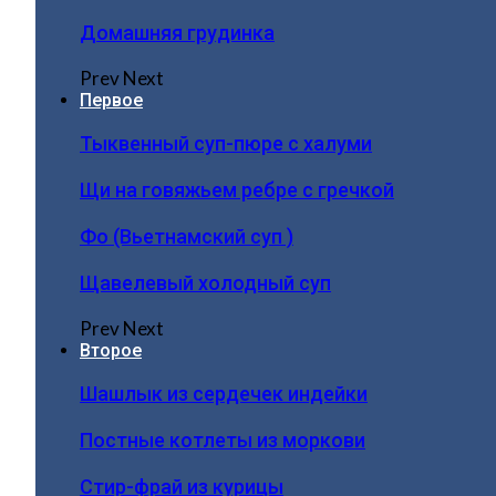
Домашняя грудинка
Prev
Next
Первое
Тыквенный суп-пюре с халуми
Щи на говяжьем ребре с гречкой
Фо (Вьетнамский суп )
Щавелевый холодный суп
Prev
Next
Второе
Шашлык из сердечек индейки
Постные котлеты из моркови
Стир-фрай из курицы