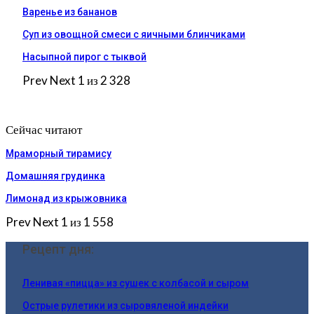
Варенье из бананов
Суп из овощной смеси с яичными блинчиками
Насыпной пирог с тыквой
Prev
Next
1 из 2 328
Сейчас читают
Мраморный тирамису
Домашняя грудинка
Лимонад из крыжовника
Prev
Next
1 из 1 558
Рецепт дня:
Ленивая «пицца» из сушек с колбасой и сыром
Острые рулетики из сыровяленой индейки