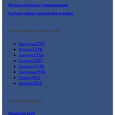
Яичница глазунья с баклажанами
Сытный лаваш с начинкой в духовке
Популярные категории
Выпечка
2147
Второе
1548
Закуски
1516
Салаты
1387
Дессерт
1146
Заготовки
994
Первое
853
Напитки
826
Рецепт недели:
Квашеная репа