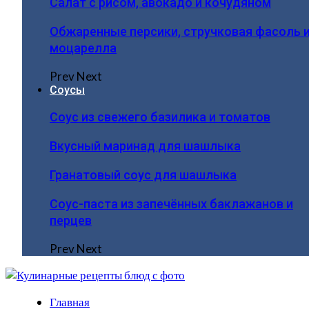
Салат с рисом, авокадо и кочудяном
Обжаренные персики, стручковая фасоль 
моцарелла
Prev
Next
Соусы
Соус из свежего базилика и томатов
Вкусный маринад для шашлыка
Гранатовый соус для шашлыка
Соус-паста из запечённых баклажанов и
перцев
Prev
Next
Главная