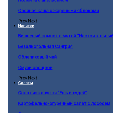
Овсяная каша с жареными яблоками
Prev
Next
Напитки
Вишневый компот с мятой “Настоятельный
Безалкогольная Сангрия
Облепиховый чай
Смузи овощной
Prev
Next
Салаты
Салат из капусты “Ешь и худей”
Картофельно-огуречный салат с лососем