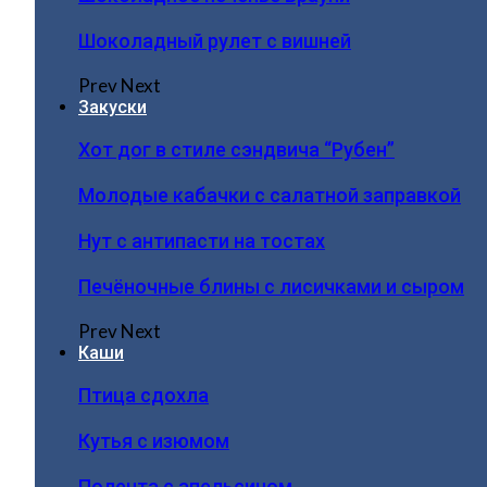
Шоколадный рулет с вишней
Prev
Next
Закуски
Хот дог в стиле сэндвича “Рубен”
Молодые кабачки с салатной заправкой
Нут с антипасти на тостах
Печёночные блины с лисичками и сыром
Prev
Next
Каши
Птица сдохла
Кутья с изюмом
Полента с апельсином