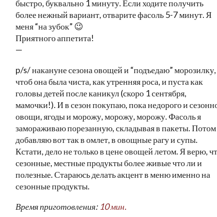
быстро, буквально 1 минуту. Если ходите получить
более нежный вариант, отварите фасоль 5-7 минут. Я
меня “на зубок” 😉
Приятного аппетита!
—
p/s/ накануне сезона овощей и “подъедаю” морозилку,
чтоб она была чиста, как утренняя роса, и пуста как
головы детей после каникул (скоро 1 сентября,
мамочки!). И в сезон покупаю, пока недорого и сезонн
овощи, ягоды и морожу, морожу, морожу. Фасоль я
замораживаю порезанную, складывая в пакеты. Потом
добавляю вот так в омлет, в овощные рагу и супы.
Кстати, дело не только в цене овощей летом. Я верю, ч
сезонные, местные продукты более живые что ли и
полезные. Стараюсь делать акцент в меню именно на
сезонные продукты.
Время приготовления:
10 мин.