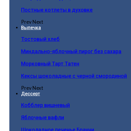
Постные котлеты в духовке
Prev
Next
Выпечка
Тостовый хлеб
Миндально-яблочный пирог без сахара
Морковный Тарт Татен
Кексы шоколадные с черной смородиной
Prev
Next
Дессерт
Кобблер вишневый
Яблочные вафли
Шоколадное печенье Брауни