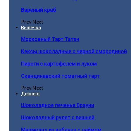
Вареный краб
Prev
Next
Выпечка
Морковный Тарт Татен
Кексы шоколадные с черной смородиной
Пироги c картофелем и луком
Скандинавский томатный тарт
Prev
Next
Дессерт
Шоколадное печенье Брауни
Шоколадный рулет с вишней
Мармелад из кабачка с лаймом