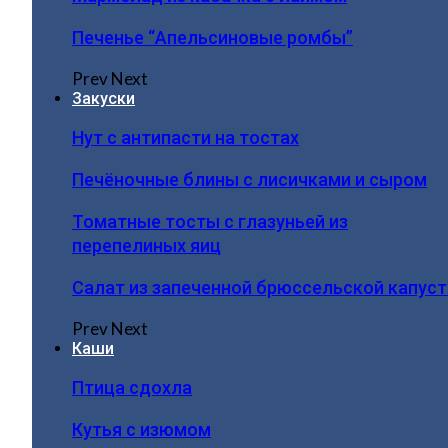
Печенье “Апельсиновые ромбы”
Prev
Next
Закуски
Нут с антипасти на тостах
Печёночные блины с лисичками и сыром
Томатные тосты с глазуньей из
перепелиных яиц
Салат из запеченной брюссельской капус
Prev
Next
Каши
Птица сдохла
Кутья с изюмом