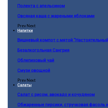
Полента с апельсином
Овсяная каша с жареными яблоками
Prev
Next
Напитки
Вишневый компот с мятой “Настоятельный
Безалкогольная Сангрия
Облепиховый чай
Смузи овощной
Prev
Next
Салаты
Салат с рисом, авокадо и кочудяном
Обжаренные персики, стручковая фасоль 