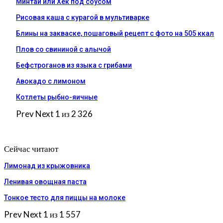
Минтай или Хек под соусом
Рисовая каша с курагой в мультиварке
Блины на закваске, пошаговый рецепт с фото на 505 ккал
Плов со свининой с алычой
Бефстроганов из языка с грибами
Авокадо с лимоном
Котлеты рыбно-яичные
Prev
Next
1 из 2 326
Сейчас читают
Лимонад из крыжовника
Ленивая овощная паста
Тонкое тесто для пиццы на молоке
Prev
Next
1 из 1 557