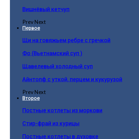
Вишнёвый кетчуп
Prev
Next
Первое
Щи на говяжьем ребре с гречкой
Фо (Вьетнамский суп )
Щавелевый холодный суп
Айнтопф с уткой, перцем и кукурузой
Prev
Next
Второе
Постные котлеты из моркови
Стир-фрай из курицы
Постные котлеты в духовке