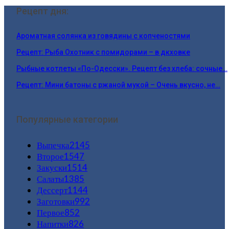
Рецепт дня:
Ароматная солянка из говядины с копченостями
Рецепт: Рыба Охотник с помидорами – в дкховке
Рыбные котлеты «По-Одесски». Рецепт без хлеба: сочные…
Рецепт: Мини батоны с ржаной мукой – Очень вкусно, не…
Популярные категории
Выпечка
2145
Второе
1547
Закуски
1514
Салаты
1385
Дессерт
1144
Заготовки
992
Первое
852
Напитки
826