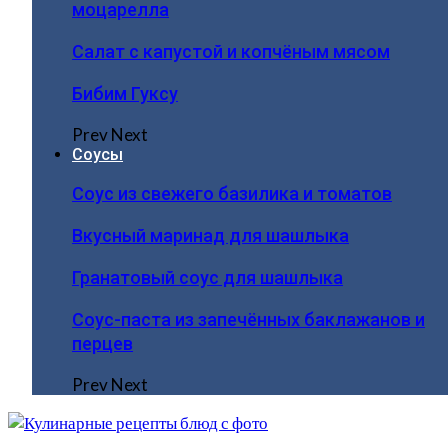
моцарелла
Салат с капустой и копчёным мясом
Бибим Гуксу
Prev
Next
Соусы
Соус из свежего базилика и томатов
Вкусный маринад для шашлыка
Гранатовый соус для шашлыка
Соус-паста из запечённых баклажанов и
перцев
Prev
Next