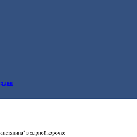
ерцев
ланетянина” в сырной корочке