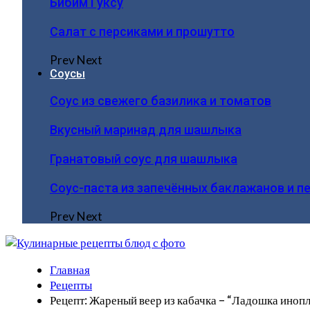
Бибим Гуксу
Салат с персиками и прошутто
Prev
Next
Соусы
Соус из свежего базилика и томатов
Вкусный маринад для шашлыка
Гранатовый соус для шашлыка
Соус-паста из запечённых баклажанов и п
Prev
Next
Главная
Рецепты
Рецепт: Жареный веер из кабачка – “Ладошка иноп