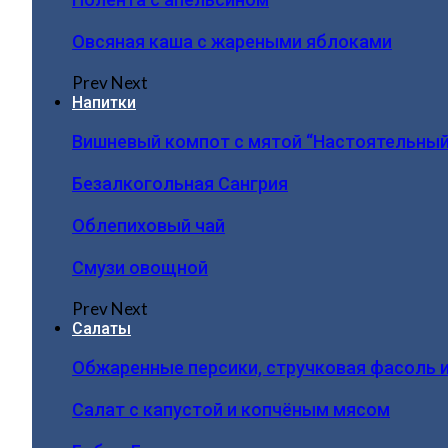
Овсяная каша с жареными яблоками
Prev
Next
Напитки
Вишневый компот с мятой “Настоятельный
Безалкогольная Сангрия
Облепиховый чай
Смузи овощной
Prev
Next
Салаты
Обжаренные персики, стручковая фасоль 
Салат с капустой и копчёным мясом