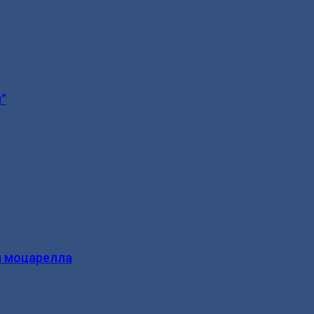
”
и моцарелла