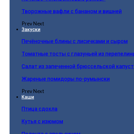
Творожные вафли с бананом и вишней
Prev
Next
Закуски
Печёночные блины с лисичками и сыром
Томатные тосты с глазуньей из перепелин
Салат из запеченной брюссельской капус
Жареные помидоры по-румынски
Prev
Next
Каши
Птица сдохла
Кутья с изюмом
Полента с апельсином