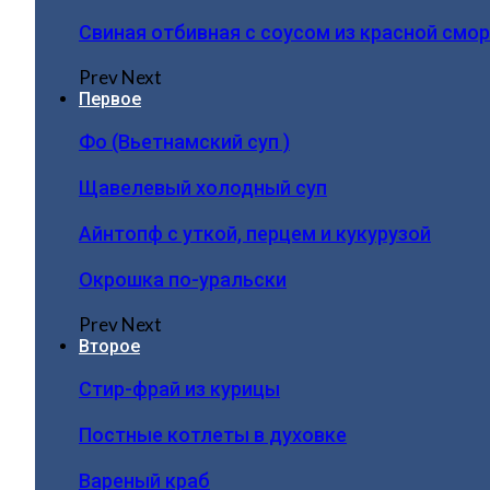
Свиная отбивная с соусом из красной смо
Prev
Next
Первое
Фо (Вьетнамский суп )
Щавелевый холодный суп
Айнтопф с уткой, перцем и кукурузой
Окрошка по-уральски
Prev
Next
Второе
Стир-фрай из курицы
Постные котлеты в духовке
Вареный краб