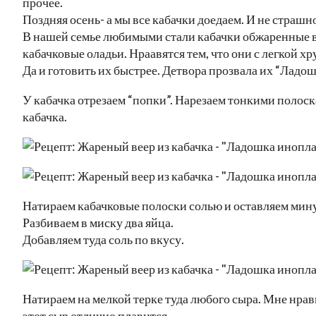
прочее.
Поздняя осень- а мы все кабачки доедаем. И не страшно
В нашей семье любимыми стали кабачки обжаренные в 
кабачковые оладьи. Нраавятся тем, что они с легкой х
Да и готовить их быстрее. Детвора прозвала их “Ладо
У кабачка отрезаем “попки”. Нарезаем тонкими полос
кабачка.
Натираем кабачковые полоски солью и оставляем мину
Разбиваем в миску два яйца.
Добавляем туда соль по вкусу.
Натираем на мелкой терке туда любого сыра. Мне нра
этот сыр отлично плавится.