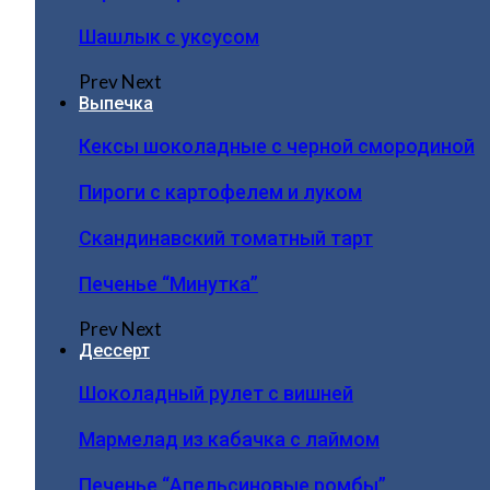
Шашлык с уксусом
Prev
Next
Выпечка
Кексы шоколадные с черной смородиной
Пироги c картофелем и луком
Скандинавский томатный тарт
Печенье “Минутка”
Prev
Next
Дессерт
Шоколадный рулет с вишней
Мармелад из кабачка с лаймом
Печенье “Апельсиновые ромбы”