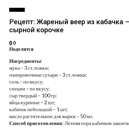
РЕЦЕПТЫ
Рецепт: Жареный веер из кабачка 
сырной корочке
0
0
Поделится
Ингредиенты:
мука – 3 ст.ложки;
панировочные сухари – 3 ст.ложки;
соль – по вкусу;
специи – по вкусу;
сыр твердый – 100 гр;
яйца куриные – 2 шт;
кабачок небольшой – 1 шт;
масло растительное для жарки – 50 мл
Способ приготовления
: Летняя пора кабачков закон