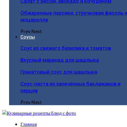
Салат с рисом, авокадо и кочудяном
Обжаренные персики, стручковая фасоль 
моцарелла
Prev
Next
Соусы
Соус из свежего базилика и томатов
Вкусный маринад для шашлыка
Гранатовый соус для шашлыка
Соус-паста из запечённых баклажанов и
перцев
Prev
Next
Главная