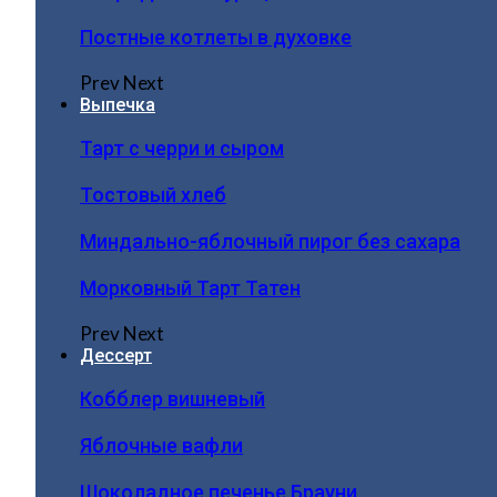
Постные котлеты в духовке
Prev
Next
Выпечка
Тарт с черри и сыром
Тостовый хлеб
Миндально-яблочный пирог без сахара
Морковный Тарт Татен
Prev
Next
Дессерт
Кобблер вишневый
Яблочные вафли
Шоколадное печенье Брауни