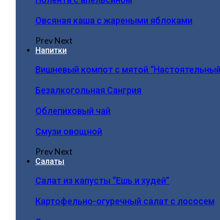
Овсяная каша с жареными яблоками
Prev
Next
Напитки
Вишневый компот с мятой “Настоятельный
Безалкогольная Сангрия
Облепиховый чай
Смузи овощной
Prev
Next
Салаты
Салат из капусты “Ешь и худей”
Картофельно-огуречный салат с лососем