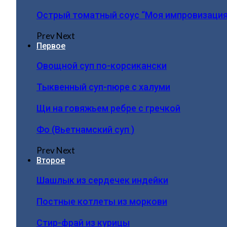
Острый томатный соус “Моя импровизация
Prev
Next
Первое
Овощной суп по-корсикански
Тыквенный суп-пюре с халуми
Щи на говяжьем ребре с гречкой
Фо (Вьетнамский суп )
Prev
Next
Второе
Шашлык из сердечек индейки
Постные котлеты из моркови
Стир-фрай из курицы