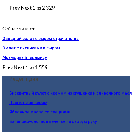
Prev
Next
1 из 2 329
Сейчас читают
Овощной салат с сыром страчателла
Омлет с лисичками и сыром
Мраморный тирамису
Prev
Next
1 из 1 559
Рецепт дня:
Бисквитный рулет с кремом из сгущенки и сливочного мас
Паштет с инжиром
Яблочное масло со специями
Бананово-овсяное печенье на скорую руку