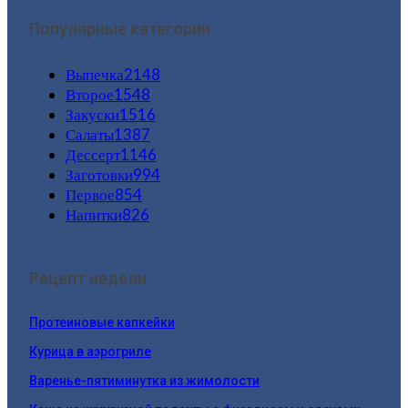
Популярные категории
Выпечка
2148
Второе
1548
Закуски
1516
Салаты
1387
Дессерт
1146
Заготовки
994
Первое
854
Напитки
826
Рецепт недели:
Протеиновые капкейки
Курица в аэрогриле
Варенье-пятиминутка из жимолости