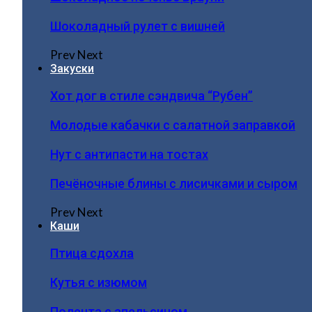
Шоколадный рулет с вишней
Prev
Next
Закуски
Хот дог в стиле сэндвича “Рубен”
Молодые кабачки с салатной заправкой
Нут с антипасти на тостах
Печёночные блины с лисичками и сыром
Prev
Next
Каши
Птица сдохла
Кутья с изюмом
Полента с апельсином