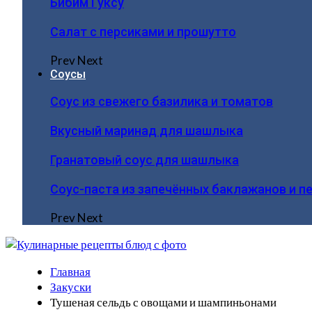
Бибим Гуксу
Салат с персиками и прошутто
Prev
Next
Соусы
Соус из свежего базилика и томатов
Вкусный маринад для шашлыка
Гранатовый соус для шашлыка
Соус-паста из запечённых баклажанов и п
Prev
Next
Главная
Закуски
Тушеная сельдь с овощами и шампиньонами