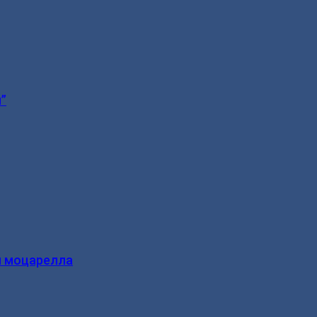
”
и моцарелла