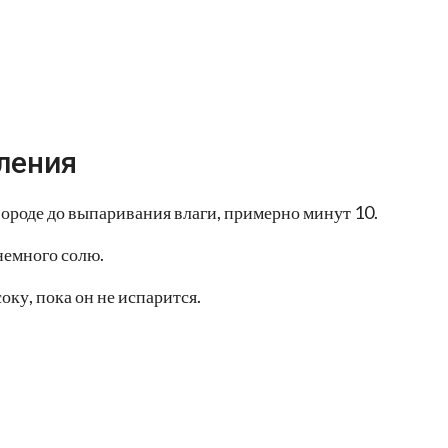
ления
ороде до выпаривания влаги, примерно минут 10.
немного солю.
ку, пока он не испарится.