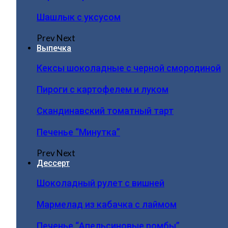
Шашлык с уксусом
Prev
Next
Выпечка
Кексы шоколадные с черной смородиной
Пироги c картофелем и луком
Скандинавский томатный тарт
Печенье “Минутка”
Prev
Next
Дессерт
Шоколадный рулет с вишней
Мармелад из кабачка с лаймом
Печенье “Апельсиновые ромбы”