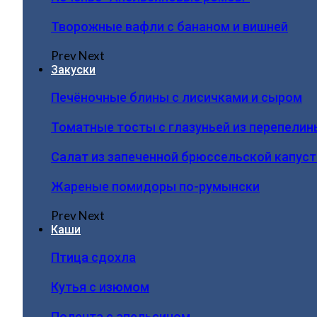
Творожные вафли с бананом и вишней
Prev
Next
Закуски
Печёночные блины с лисичками и сыром
Томатные тосты с глазуньей из перепелин
Салат из запеченной брюссельской капус
Жареные помидоры по-румынски
Prev
Next
Каши
Птица сдохла
Кутья с изюмом
Полента с апельсином