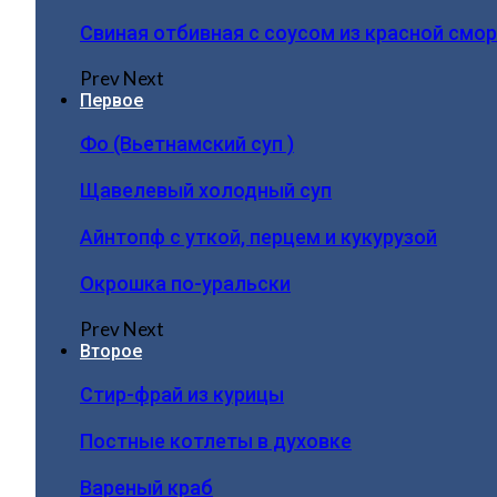
Свиная отбивная с соусом из красной смо
Prev
Next
Первое
Фо (Вьетнамский суп )
Щавелевый холодный суп
Айнтопф с уткой, перцем и кукурузой
Окрошка по-уральски
Prev
Next
Второе
Стир-фрай из курицы
Постные котлеты в духовке
Вареный краб