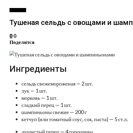
ЗАКУСКИ
Тушеная сельдь с овощами и шам
0
0
Поделится
Ингредиенты
сельдь свежемороженая — 2 шт.
лук — 1 шт.
морковь — 1 шт.
сладкий перец — 1 шт.
шампиньоны свежие — 200 г
кетчуп (или томатный соус, сок, паста) — 5 ст.л.
душистый перец — 4 горошины