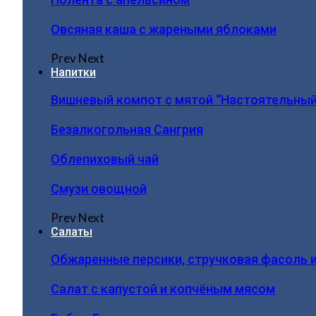
Овсяная каша с жареными яблоками
Prev
Next
Напитки
Вишневый компот с мятой “Настоятельный
Безалкогольная Сангрия
Облепиховый чай
Смузи овощной
Prev
Next
Салаты
Обжаренные персики, стручковая фасоль 
Салат с капустой и копчёным мясом