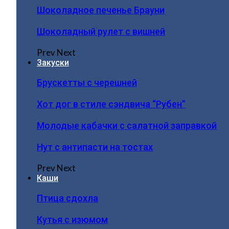
Шоколадное печенье Брауни
Шоколадный рулет с вишней
Prev
Next
Закуски
Брускетты с черешней
Хот дог в стиле сэндвича “Рубен”
Молодые кабачки с салатной заправкой
Нут с антипасти на тостах
Prev
Next
Каши
Птица сдохла
Кутья с изюмом