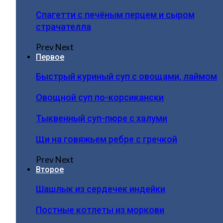
Спагетти с печёным перцем и сыром
страчателла
Prev
Next
Первое
Быстрый куриный суп с овощами, лаймом
Овощной суп по-корсикански
Тыквенный суп-пюре с халуми
Щи на говяжьем ребре с гречкой
Prev
Next
Второе
Шашлык из сердечек индейки
Постные котлеты из моркови