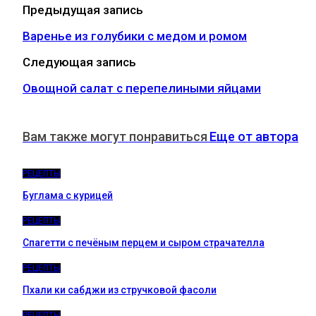
Предыдущая запись
Варенье из голубики с медом и ромом
Следующая запись
Овощной салат с перепелиными яйцами
Вам также могут понравиться
Еще от автора
РЕЦЕПТЫ
Буглама с курицей
РЕЦЕПТЫ
Спагетти с печёным перцем и сыром страчателла
РЕЦЕПТЫ
Пхали ки сабджи из стручковой фасоли
РЕЦЕПТЫ