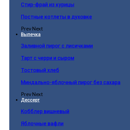
Стир-фрай из курицы
Постные котлеты в духовке
Prev
Next
Выпечка
Заливной пирог с лисичками
Тарт с черри и сыром
Тостовый хлеб
Миндально-яблочный пирог без сахара
Prev
Next
Дессерт
Кобблер вишневый
Яблочные вафли