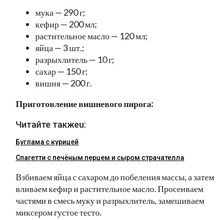
мука — 290 г;
кефир — 200 мл;
растительное масло — 120 мл;
яйца — 3 шт.;
разрыхлитель — 10 г;
сахар — 150 г;
вишня — 200 г.
Приготовление вишневого пирога:
Читайте такжеu:
Буглама с курицей
Спагетти с печёным перцем и сыром страчателла
Взбиваем яйца с сахаром до побеления массы, а затем
вливаем кефир и растительное масло. Просеиваем
частями в смесь муку и разрыхлитель, замешиваем
миксером густое тесто.