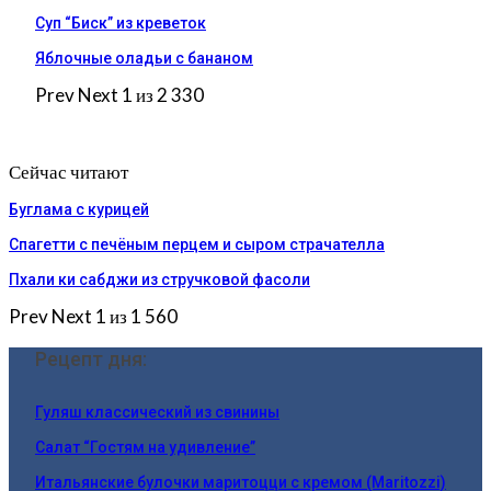
Суп “Биск” из креветок
Яблочные оладьи с бананом
Prev
Next
1 из 2 330
Сейчас читают
Буглама с курицей
Спагетти с печёным перцем и сыром страчателла
Пхали ки сабджи из стручковой фасоли
Prev
Next
1 из 1 560
Рецепт дня:
Гуляш классический из свинины
Салат “Гостям на удивление”
Итальянские булочки маритоцци с кремом (Maritozzi)