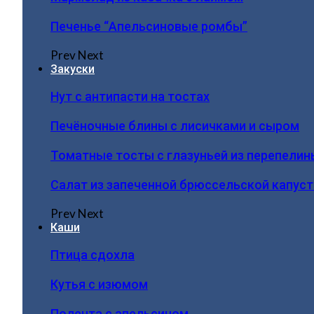
Печенье “Апельсиновые ромбы”
Prev
Next
Закуски
Нут с антипасти на тостах
Печёночные блины с лисичками и сыром
Томатные тосты с глазуньей из перепелин
Салат из запеченной брюссельской капус
Prev
Next
Каши
Птица сдохла
Кутья с изюмом
Полента с апельсином