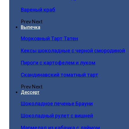
Вареный краб
Prev
Next
Выпечка
Морковный Тарт Татен
Кексы шоколадные с черной смородиной
Пироги c картофелем и луком
Скандинавский томатный тарт
Prev
Next
Дессерт
Шоколадное печенье Брауни
Шоколадный рулет с вишней
Мармелад из кабачка с лаймом