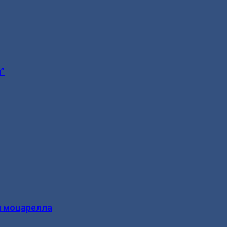
”
и моцарелла