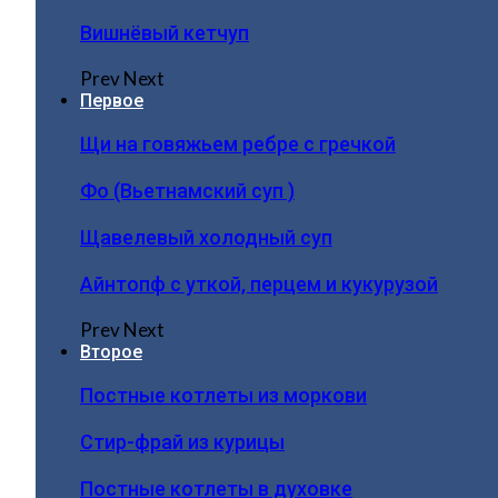
Вишнёвый кетчуп
Prev
Next
Первое
Щи на говяжьем ребре с гречкой
Фо (Вьетнамский суп )
Щавелевый холодный суп
Айнтопф с уткой, перцем и кукурузой
Prev
Next
Второе
Постные котлеты из моркови
Стир-фрай из курицы
Постные котлеты в духовке