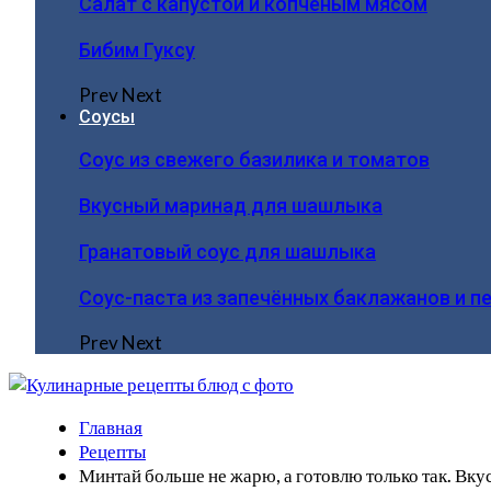
Салат с капустой и копчёным мясом
Бибим Гуксу
Prev
Next
Соусы
Соус из свежего базилика и томатов
Вкусный маринад для шашлыка
Гранатовый соус для шашлыка
Соус-паста из запечённых баклажанов и п
Prev
Next
Главная
Рецепты
Минтай больше не жарю, а готовлю только так. Вку