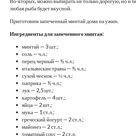
Во-вторых, можно выбирать не только дорогую, но и 
любая рыба будет вкусной.
Приготовим запеченный минтай дома на ужин.
Ингредиенты для запеченного минтая:
минтай — 3 шт.;
соль — ч.л.;
перец черный — ½ ч.л.;
итальянские травы — ½ ч.л.;
сухой чеснок — ⅓ ч.л.;
паприка — ½ ч.л.;
лук — 2,5 шт.;
картофель — 4 шт.;
яйца — 2 шт.;
мука — 1 ст.л.;
греческий йогурт — 2 ст.л.;
майонез — 2 ст.л.;
томатный соус — 2 ст.л.