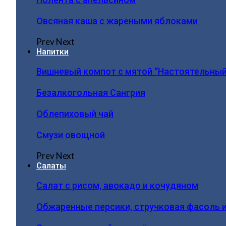
Овсяная каша с жареными яблоками
Prev
Next
Напитки
Вишневый компот с мятой “Настоятельный
Безалкогольная Сангрия
Облепиховый чай
Смузи овощной
Prev
Next
Салаты
Салат с рисом, авокадо и кочудяном
Обжаренные персики, стручковая фасоль 