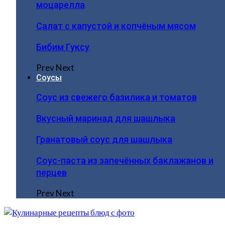
моцарелла
Салат с капустой и копчёным мясом
Бибим Гуксу
Prev
Next
Соусы
Соус из свежего базилика и томатов
Вкусный маринад для шашлыка
Гранатовый соус для шашлыка
Соус-паста из запечённых баклажанов и
перцев
Prev
Next