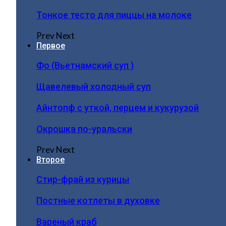
Тонкое тесто для пиццы на молоке
Prev
Next
Первое
Фо (Вьетнамский суп )
Щавелевый холодный суп
Айнтопф с уткой, перцем и кукурузой
Окрошка по-уральски
Prev
Next
Второе
Стир-фрай из курицы
Постные котлеты в духовке
Вареный краб