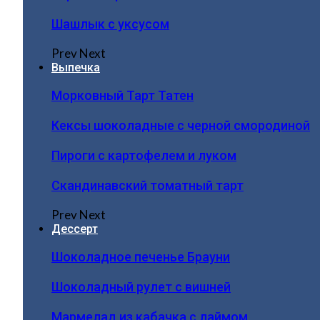
Шашлык с уксусом
Prev
Next
Выпечка
Морковный Тарт Татен
Кексы шоколадные с черной смородиной
Пироги c картофелем и луком
Скандинавский томатный тарт
Prev
Next
Дессерт
Шоколадное печенье Брауни
Шоколадный рулет с вишней
Мармелад из кабачка с лаймом