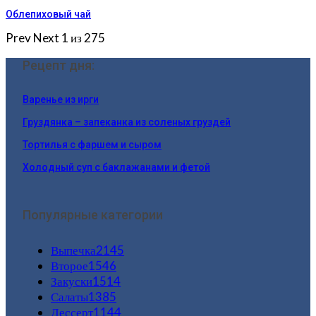
Облепиховый чай
Prev
Next
1 из 275
Рецепт дня:
Варенье из ирги
Груздянка – запеканка из соленых груздей
Тортилья с фаршем и сыром
Холодный суп с баклажанами и фетой
Популярные категории
Выпечка
2145
Второе
1546
Закуски
1514
Салаты
1385
Дессерт
1144