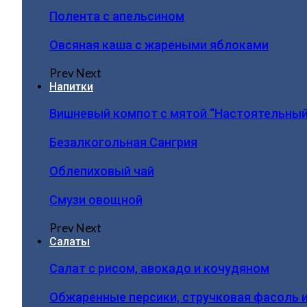
Полента с апельсином
Овсяная каша с жареными яблоками
Prev
Next
Напитки
Вишневый компот с мятой “Настоятельный
Безалкогольная Сангрия
Облепиховый чай
Смузи овощной
Prev
Next
Салаты
Салат с рисом, авокадо и кочудяном
Обжаренные персики, стручковая фасоль 