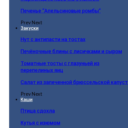
Печенье “Апельсиновые ромбы”
Prev
Next
Закуски
Нут с антипасти на тостах
Печёночные блины с лисичками и сыром
Томатные тосты с глазуньей из
перепелиных яиц
Салат из запеченной брюссельской капус
Prev
Next
Каши
Птица сдохла
Кутья с изюмом