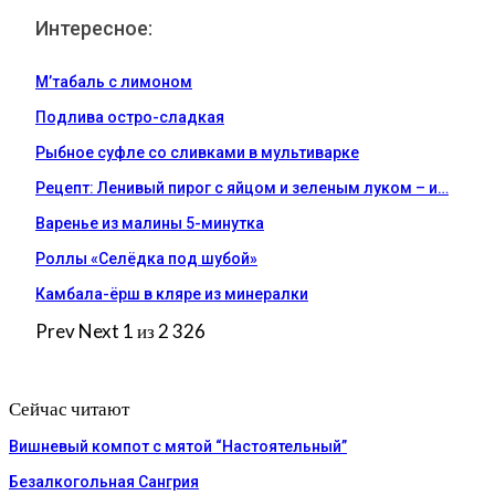
Интересное:
М’табаль с лимоном
Подлива остро-сладкая
Рыбное суфле со сливками в мультиварке
Рецепт: Ленивый пирог с яйцом и зеленым луком – и…
Варенье из малины 5-минутка
Роллы «Селёдка под шубой»
Камбала-ёрш в кляре из минералки
Prev
Next
1 из 2 326
Сейчас читают
Вишневый компот с мятой “Настоятельный”
Безалкогольная Сангрия