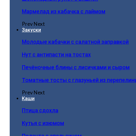
Мармелад из кабачка с лаймом
Prev
Next
Закуски
Молодые кабачки с салатной заправкой
Нут с антипасти на тостах
Печёночные блины с лисичками и сыром
Томатные тосты с глазуньей из перепелин
Prev
Next
Каши
Птица сдохла
Кутья с изюмом
Полента с апельсином