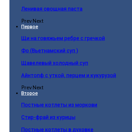
Ленивая овощная паста
Prev
Next
Первое
Щи на говяжьем ребре с гречкой
Фо (Вьетнамский суп )
Щавелевый холодный суп
Айнтопф с уткой, перцем и кукурузой
Prev
Next
Второе
Постные котлеты из моркови
Стир-фрай из курицы
Постные котлеты в духовке