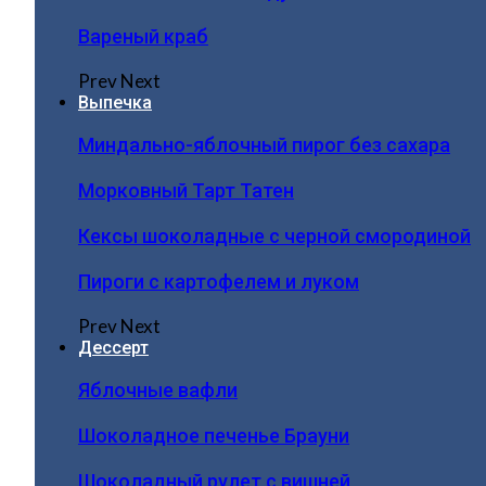
Вареный краб
Prev
Next
Выпечка
Миндально-яблочный пирог без сахара
Морковный Тарт Татен
Кексы шоколадные с черной смородиной
Пироги c картофелем и луком
Prev
Next
Дессерт
Яблочные вафли
Шоколадное печенье Брауни
Шоколадный рулет с вишней