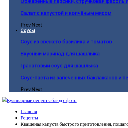
Обжаренные персики, стручковая фасоль 
Салат с капустой и копчёным мясом
Prev
Next
Соусы
Соус из свежего базилика и томатов
Вкусный маринад для шашлыка
Гранатовый соус для шашлыка
Соус-паста из запечённых баклажанов и п
Prev
Next
Главная
Рецепты
Квашеная капуста быстрого приготовления, пошаго