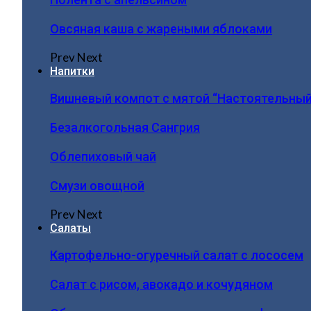
Овсяная каша с жареными яблоками
Prev
Next
Напитки
Вишневый компот с мятой “Настоятельный
Безалкогольная Сангрия
Облепиховый чай
Смузи овощной
Prev
Next
Салаты
Картофельно-огуречный салат с лососем
Салат с рисом, авокадо и кочудяном