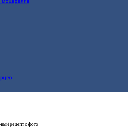
и моцарелла
ерцев
вый рецепт с фото