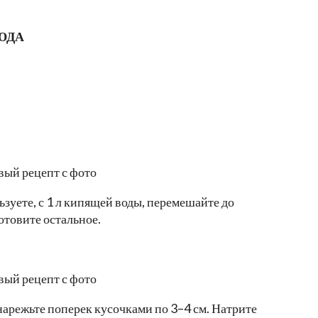
ЮДА
льзуете, с 1 л кипящей воды, перемешайте до
готовите остальное.
нарежьте поперек кусочками по 3–4 см. Натрите