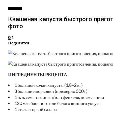
РЕЦЕПТЫ
Квашеная капуста быстрого пригот
фото
1
0
Поделится
ИНГРЕДИЕНТЫ РЕЦЕПТА
1 большой кочан капусты (1,8–2 кг)
3 большие морковки (примерно 500 г)
1 ч. л. семян тмина и/или фенхеля, по желанию
120 мл яблочного или белого винного уксуса
1 ст. л. с горкой сахара