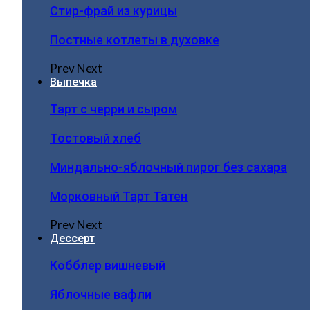
Стир-фрай из курицы
Постные котлеты в духовке
Prev
Next
Выпечка
Тарт с черри и сыром
Тостовый хлеб
Миндально-яблочный пирог без сахара
Морковный Тарт Татен
Prev
Next
Дессерт
Кобблер вишневый
Яблочные вафли