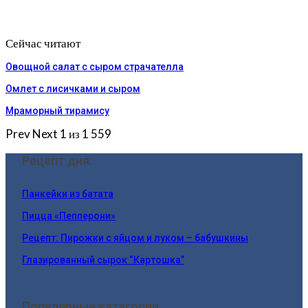
Сейчас читают
Овощной салат с сыром страчателла
Омлет с лисичками и сыром
Мраморный тирамису
Prev
Next
1 из 1 559
Рецепт дня:
Панкейки из батата
Пицца «Пепперони»
Рецепт: Пирожки с яйцом и луком – бабушкины
Глазированный сырок “Картошка”
Популярные категории