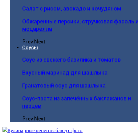
Салат с рисом, авокадо и кочудяном
Обжаренные персики, стручковая фасоль 
моцарелла
Prev
Next
Соусы
Соус из свежего базилика и томатов
Вкусный маринад для шашлыка
Гранатовый соус для шашлыка
Соус-паста из запечённых баклажанов и
перцев
Prev
Next