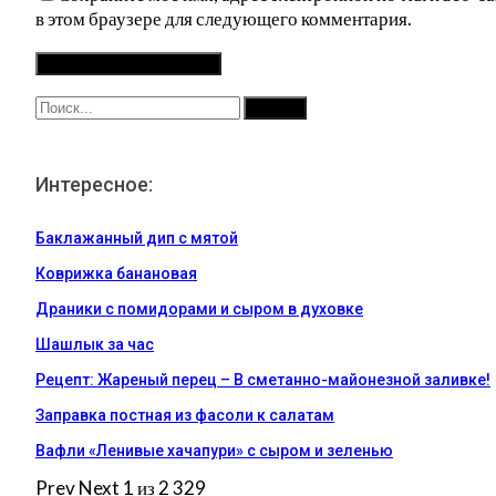
в этом браузере для следующего комментария.
Интересное:
Баклажанный дип с мятой
Коврижка банановая
Драники с помидорами и сыром в духовке
Шашлык за час
Рецепт: Жареный перец – В сметанно-майонезной заливке!
Заправка постная из фасоли к салатам
Вафли «Ленивые хачапури» с сыром и зеленью
Prev
Next
1 из 2 329