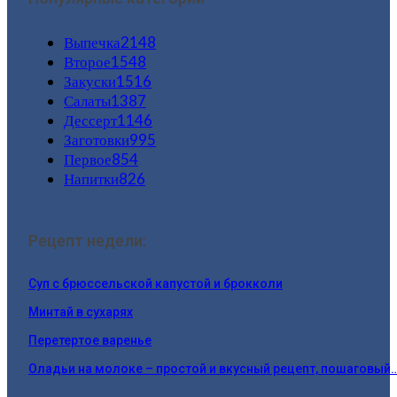
Выпечка
2148
Второе
1548
Закуски
1516
Салаты
1387
Дессерт
1146
Заготовки
995
Первое
854
Напитки
826
Рецепт недели:
Суп с брюссельской капустой и брокколи
Минтай в сухарях
Перетертое варенье
Оладьи на молоке – простой и вкусный рецепт, пошаговый