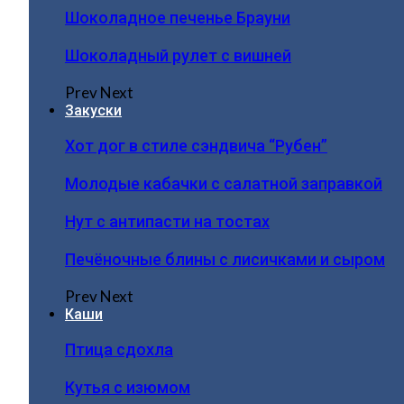
Шоколадное печенье Брауни
Шоколадный рулет с вишней
Prev
Next
Закуски
Хот дог в стиле сэндвича “Рубен”
Молодые кабачки с салатной заправкой
Нут с антипасти на тостах
Печёночные блины с лисичками и сыром
Prev
Next
Каши
Птица сдохла
Кутья с изюмом