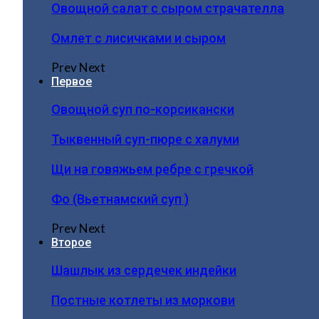
Овощной салат с сыром страчателла
Омлет с лисичками и сыром
Prev
Next
Первое
Овощной суп по-корсикански
Тыквенный суп-пюре с халуми
Щи на говяжьем ребре с гречкой
Фо (Вьетнамский суп )
Prev
Next
Второе
Шашлык из сердечек индейки
Постные котлеты из моркови