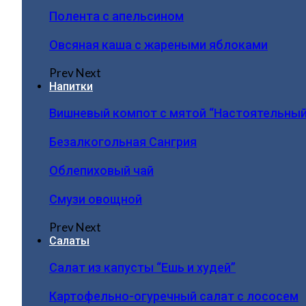
Полента с апельсином
Овсяная каша с жареными яблоками
Prev
Next
Напитки
Вишневый компот с мятой “Настоятельный
Безалкогольная Сангрия
Облепиховый чай
Смузи овощной
Prev
Next
Салаты
Салат из капусты “Ешь и худей”
Картофельно-огуречный салат с лососем