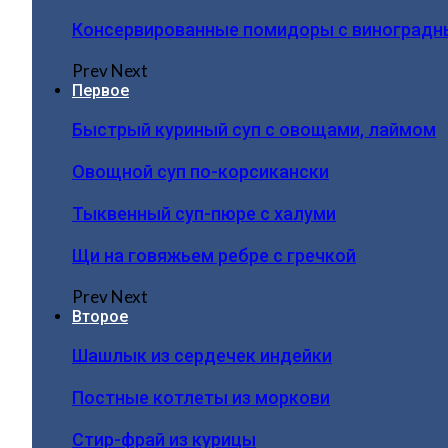
Консервированные помидоры с виноградн
Prev
Next
Первое
Быстрый куриный суп с овощами, лаймом
Овощной суп по-корсикански
Тыквенный суп-пюре с халуми
Щи на говяжьем ребре с гречкой
Prev
Next
Второе
Шашлык из сердечек индейки
Постные котлеты из моркови
Стир-фрай из курицы