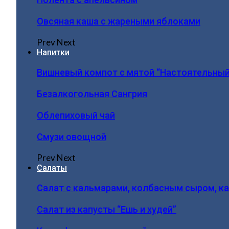
Овсяная каша с жареными яблоками
Prev
Next
Напитки
Вишневый компот с мятой “Настоятельный
Безалкогольная Сангрия
Облепиховый чай
Смузи овощной
Prev
Next
Салаты
Салат с кальмарами, колбасным сыром, к
Салат из капусты “Ешь и худей”