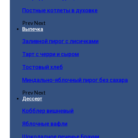
Постные котлеты в духовке
Prev
Next
Выпечка
Заливной пирог с лисичками
Тарт с черри и сыром
Тостовый хлеб
Миндально-яблочный пирог без сахара
Prev
Next
Дессерт
Кобблер вишневый
Яблочные вафли
Шоколадное печенье Брауни