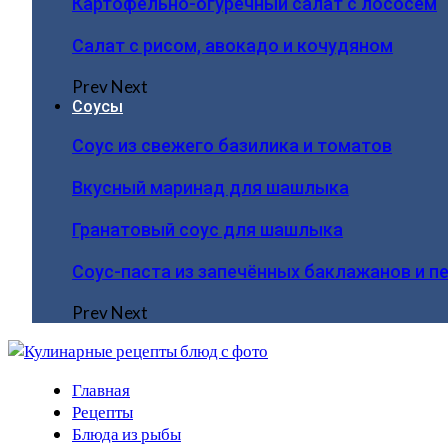
Картофельно-огуречный салат с лососем
Салат с рисом, авокадо и кочудяном
Prev
Next
Соусы
Соус из свежего базилика и томатов
Вкусный маринад для шашлыка
Гранатовый соус для шашлыка
Соус-паста из запечённых баклажанов и п
Prev
Next
Главная
Рецепты
Блюда из рыбы