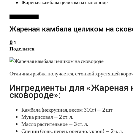
Жареная камбала целиком на сковороде
БЛЮДА ИЗ РЫБЫ
Жареная камбала целиком на сков
1
0
Поделится
Отличная рыбка получается, с тонкой хрустящей короч
Ингредиенты для «Жареная 
сковороде»:
Камбала (некрупная, весом 300г) — 2 шт
Мука рисовая — 2 ст. л.
Масло растительное — 3 ст. л.
Специи (соль, перец, орегано, укроп) — 2 ч. л.