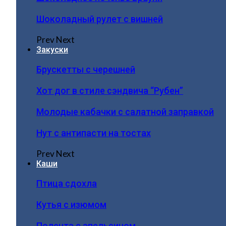
Шоколадный рулет с вишней
Prev
Next
Закуски
Брускетты с черешней
Хот дог в стиле сэндвича “Рубен”
Молодые кабачки с салатной заправкой
Нут с антипасти на тостах
Prev
Next
Каши
Птица сдохла
Кутья с изюмом
Полента с апельсином