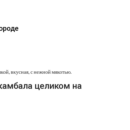
ороде
кой, вкусная, с нежной мякотью.
камбала целиком на