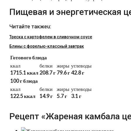
Пищевая и энергетическая ц
Читайте такжеu:
Треска с картофелем в сливочном соусе
Блины с форелью-классный завтрак
Готового блюда
ккал
белки
жиры
углеводы
1715.1 ккал
208.7 г
79.6 г
42.8 г
100 г блюда
ккал
белки
жиры
углеводы
122.5 ккал
14.9 г
5.7 г
3.1 г
Рецепт «Жареная камбала це