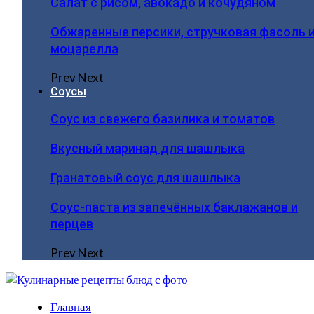
Салат с рисом, авокадо и кочудяном
Обжаренные персики, стручковая фасоль 
моцарелла
Prev
Next
Соусы
Соус из свежего базилика и томатов
Вкусный маринад для шашлыка
Гранатовый соус для шашлыка
Соус-паста из запечённых баклажанов и
перцев
Prev
Next
Главная