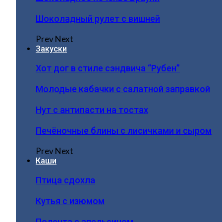
Шоколадный рулет с вишней
Prev
Next
Закуски
Хот дог в стиле сэндвича “Рубен”
Молодые кабачки с салатной заправкой
Нут с антипасти на тостах
Печёночные блины с лисичками и сыром
Prev
Next
Каши
Птица сдохла
Кутья с изюмом
Полента с апельсином