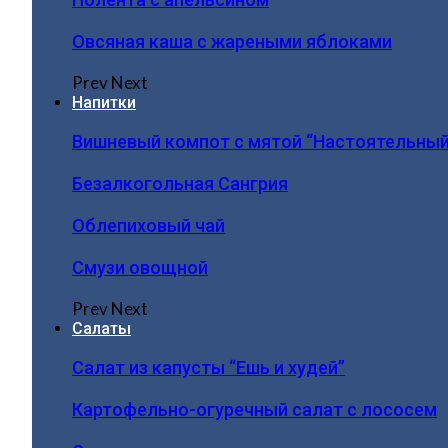
Овсяная каша с жареными яблоками
Prev
Next
Напитки
Вишневый компот с мятой “Настоятельный
Безалкогольная Сангрия
Облепиховый чай
Смузи овощной
Prev
Next
Салаты
Салат из капусты “Ешь и худей”
Картофельно-огуречный салат с лососем