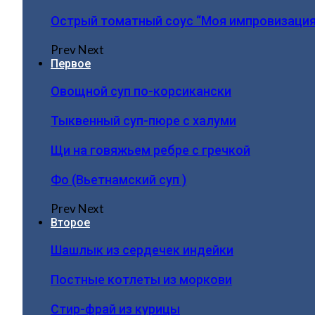
Острый томатный соус “Моя импровизация
Prev
Next
Первое
Овощной суп по-корсикански
Тыквенный суп-пюре с халуми
Щи на говяжьем ребре с гречкой
Фо (Вьетнамский суп )
Prev
Next
Второе
Шашлык из сердечек индейки
Постные котлеты из моркови
Стир-фрай из курицы