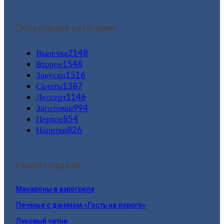
Популярные категории
Выпечка
2148
Второе
1548
Закуски
1516
Салаты
1387
Дессерт
1146
Заготовки
994
Первое
854
Напитки
826
Рецепт недели:
Макароны в аэрогриле
Печенье с джемом «Гость на пороге»
Луковый чатни