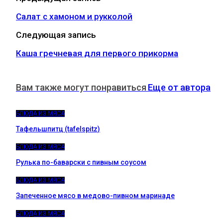
Салат с хамоном и рукколой
Следующая запись
Каша гречневая для первого прикорма
Вам также могут понравиться
Еще от автора
БЛЮДА ИЗ МЯСА
Тафельшпитц (tafelspitz)
БЛЮДА ИЗ МЯСА
Рулька по-баварски с пивным соусом
БЛЮДА ИЗ МЯСА
Запеченное мясо в медово-пивном маринаде
БЛЮДА ИЗ МЯСА