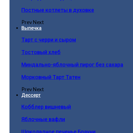
Постные котлеты в духовке
Prev
Next
Выпечка
Тарт с черри и сыром
Тостовый хлеб
Миндально-яблочный пирог без сахара
Морковный Тарт Татен
Prev
Next
Дессерт
Кобблер вишневый
Яблочные вафли
Шоколадное печенье Брауни