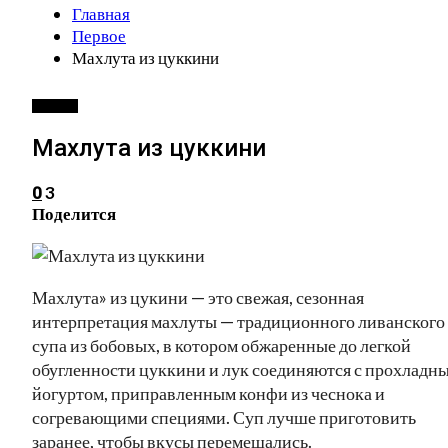
Главная
Первое
Махлута из цуккини
ПЕРВОЕ
Махлута из цуккини
3
0
Поделится
Махлута» из цукини — это свежая, сезонная
интерпретация махлуты — традиционного ливанского
супа из бобовых, в котором обжаренные до легкой
обугленности цуккини и лук соединяются с прохладн
йогуртом, приправленным конфи из чеснока и
согревающими специями. Суп лучше приготовить
заранее, чтобы вкусы перемешались.