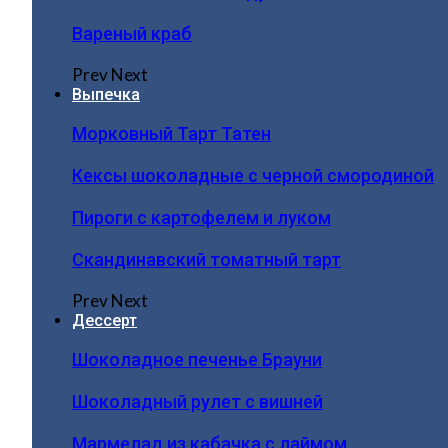
Вареный краб
Prev
Next
Выпечка
Морковный Тарт Татен
Кексы шоколадные с черной смородиной
Пироги c картофелем и луком
Скандинавский томатный тарт
Prev
Next
Дессерт
Шоколадное печенье Брауни
Шоколадный рулет с вишней
Мармелад из кабачка с лаймом