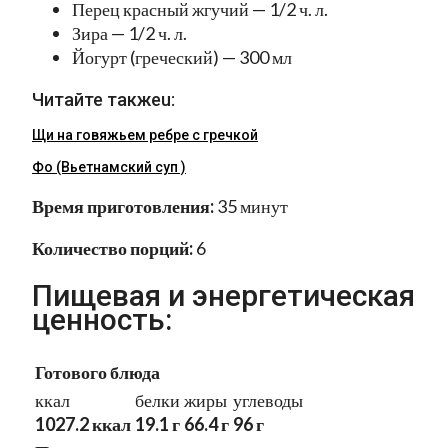
Перец красный жгучий — 1/2 ч. л.
Зира — 1/2 ч. л.
Йогурт (греческий) — 300 мл
Читайте такжеu:
Щи на говяжьем ребре с гречкой
Фо (Вьетнамский суп )
Время приготовления:
35 минут
Количество порций:
6
Пищевая и энергетическая
ценность:
Готового блюда
ккал
белки
жиры
углеводы
1027.2 ккал
19.1 г
66.4 г
96 г