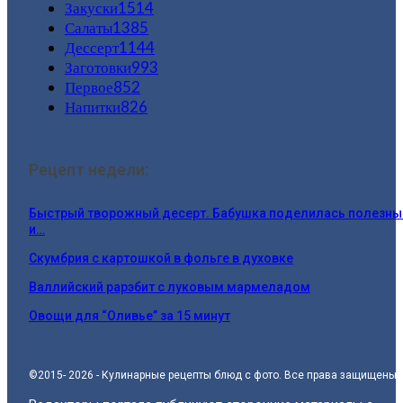
Закуски
1514
Салаты
1385
Дессерт
1144
Заготовки
993
Первое
852
Напитки
826
Рецепт недели:
Быстрый творожный десерт. Бабушка поделилась полезн
и…
Скумбрия с картошкой в фольге в духовке
Валлийский рарэбит с луковым мармеладом
Овощи для “Оливье” за 15 минут
©2015- 2026 - Кулинарные рецепты блюд с фото. Все права защищены.