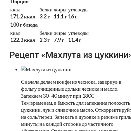
Порции
ккал
белки
жиры
углеводы
171.2 ккал
3.2 г
11.1 г
16 г
100 г блюда
ккал
белки
жиры
углеводы
122.3 ккал
2.3 г
7.9 г
11.4 г
Рецепт «Махлута из цуккини»
Сначала делаем конфи из чеснока, завернув в
фольгу очищенные дольки чеснока и масло.
Запекаем 30- 40 минут при 180С
Тем временем, в ёмкость для запекания положить
цуккини, лук и сливочное масло. Откорректируй
на соль/перец. Запекать в духовке в режиме гриль
минуты на каждой стороне до частичного
обугливания. Отложить в сторону, охладить.