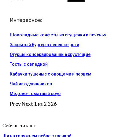
Интересное:
Шоколадные конфеты из сгущенки и печенья
Закрытый бургер в лепешке роти
Огурцы консервированные хрустящие
Тосты с селедкой
Кабачки тушеные с овощами и перцем
Чай из одуванчиков
Медово-томатный соус
Prev
Next
1 из 2 326
Сейчас читают
Щи на говяжьем ребре с гречкой