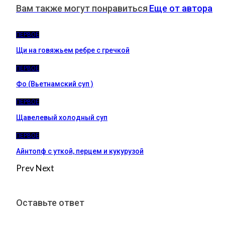
Вам также могут понравиться
Еще от автора
ПЕРВОЕ
Щи на говяжьем ребре с гречкой
ПЕРВОЕ
Фо (Вьетнамский суп )
ПЕРВОЕ
Щавелевый холодный суп
ПЕРВОЕ
Айнтопф с уткой, перцем и кукурузой
Prev
Next
Оставьте ответ