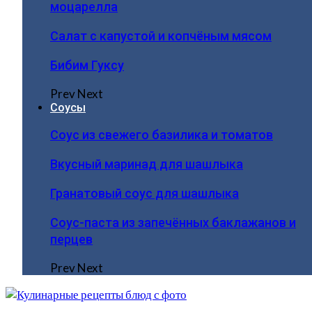
моцарелла
Салат с капустой и копчёным мясом
Бибим Гуксу
Prev
Next
Соусы
Соус из свежего базилика и томатов
Вкусный маринад для шашлыка
Гранатовый соус для шашлыка
Соус-паста из запечённых баклажанов и
перцев
Prev
Next