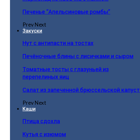
Печенье “Апельсиновые ромбы”
Prev
Next
Закуски
Нут с антипасти на тостах
Печёночные блины с лисичками и сыром
Томатные тосты с глазуньей из
перепелиных яиц
Салат из запеченной брюссельской капус
Prev
Next
Каши
Птица сдохла
Кутья с изюмом