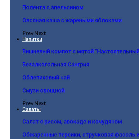
Полента с апельсином
Овсяная каша с жареными яблоками
Prev
Next
Напитки
Вишневый компот с мятой “Настоятельный
Безалкогольная Сангрия
Облепиховый чай
Смузи овощной
Prev
Next
Салаты
Салат с рисом, авокадо и кочудяном
Обжаренные персики, стручковая фасоль 