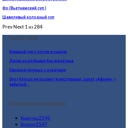
Фо (Вьетнамский суп )
Щавелевый холодный суп
Prev
Next
1 из 284
Рецепт дня:
Куриный суп с нутом и сыром
Джем из клубники без желатина
Овсяное печенье с цукатами
Этот блюдо не подают в ресторанах: салат «Афоня» —
забытый…
Популярные категории
Выпечка
2145
Второе
1547