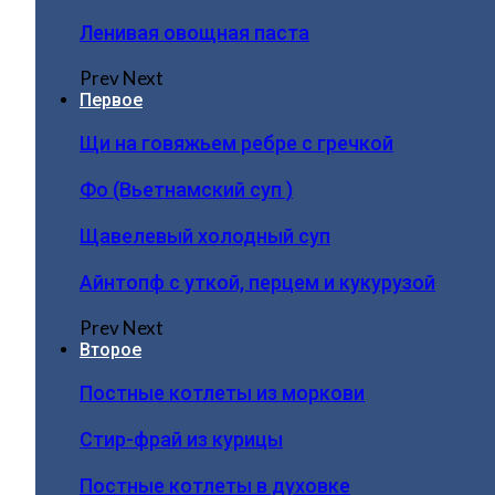
Ленивая овощная паста
Prev
Next
Первое
Щи на говяжьем ребре с гречкой
Фо (Вьетнамский суп )
Щавелевый холодный суп
Айнтопф с уткой, перцем и кукурузой
Prev
Next
Второе
Постные котлеты из моркови
Стир-фрай из курицы
Постные котлеты в духовке