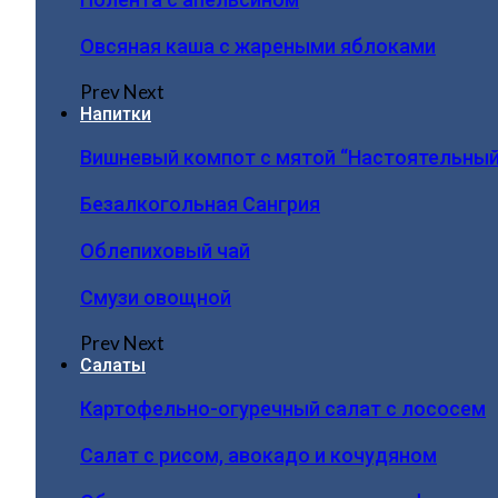
Овсяная каша с жареными яблоками
Prev
Next
Напитки
Вишневый компот с мятой “Настоятельный
Безалкогольная Сангрия
Облепиховый чай
Смузи овощной
Prev
Next
Салаты
Картофельно-огуречный салат с лососем
Салат с рисом, авокадо и кочудяном