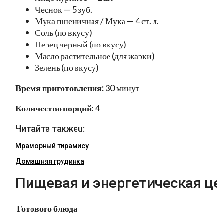
Чеснок — 5 зуб.
Мука пшеничная / Мука — 4 ст. л.
Соль (по вкусу)
Перец черный (по вкусу)
Масло растительное (для жарки)
Зелень (по вкусу)
Время приготовления:
30 минут
Количество порций:
4
Читайте такжеu:
Мраморный тирамису
Домашняя грудинка
Пищевая и энергетическая ц
Готового блюда