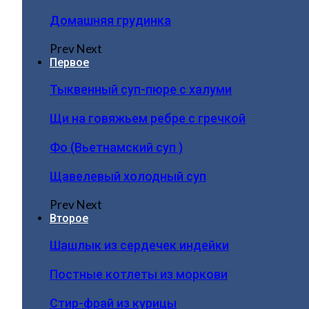
Домашняя грудинка
Prev
Next
Первое
Тыквенный суп-пюре с халуми
Щи на говяжьем ребре с гречкой
Фо (Вьетнамский суп )
Щавелевый холодный суп
Prev
Next
Второе
Шашлык из сердечек индейки
Постные котлеты из моркови
Стир-фрай из курицы