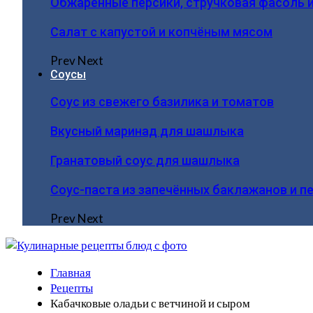
Обжаренные персики, стручковая фасоль 
Салат с капустой и копчёным мясом
Prev
Next
Соусы
Соус из свежего базилика и томатов
Вкусный маринад для шашлыка
Гранатовый соус для шашлыка
Соус-паста из запечённых баклажанов и п
Prev
Next
Главная
Рецепты
Кабачковые оладьи с ветчиной и сыром