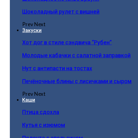
Шоколадный рулет с вишней
Prev
Next
Закуски
Хот дог в стиле сэндвича “Рубен”
Молодые кабачки с салатной заправкой
Нут с антипасти на тостах
Печёночные блины с лисичками и сыром
Prev
Next
Каши
Птица сдохла
Кутья с изюмом
Полента с апельсином