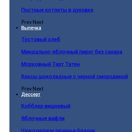
Постные котлеты в духовке
Prev
Next
Выпечка
Тостовый хлеб
Миндально-яблочный пирог без сахара
Морковный Тарт Татен
Кексы шоколадные с черной смородиной
Prev
Next
Дессерт
Кобблер вишневый
Яблочные вафли
Шоколадное печенье Брауни