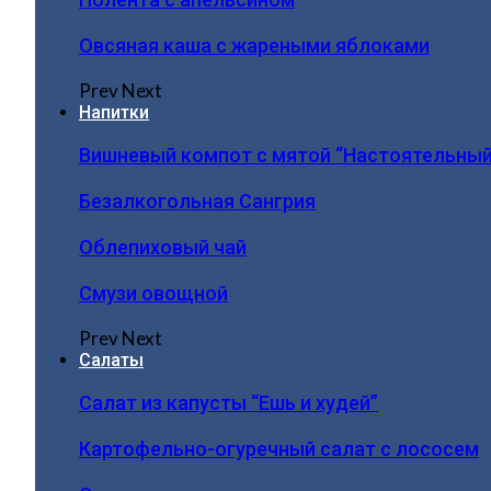
Овсяная каша с жареными яблоками
Prev
Next
Напитки
Вишневый компот с мятой “Настоятельный
Безалкогольная Сангрия
Облепиховый чай
Смузи овощной
Prev
Next
Салаты
Салат из капусты “Ешь и худей”
Картофельно-огуречный салат с лососем