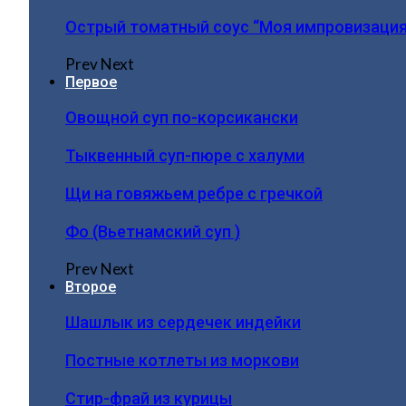
Острый томатный соус “Моя импровизация
Prev
Next
Первое
Овощной суп по-корсикански
Тыквенный суп-пюре с халуми
Щи на говяжьем ребре с гречкой
Фо (Вьетнамский суп )
Prev
Next
Второе
Шашлык из сердечек индейки
Постные котлеты из моркови
Стир-фрай из курицы