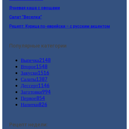
Ячневая каша с овощами
Салат “Веселка”
Рецепт: Курица по-еврейски – с русским акцентом
Популярные категории
Выпечка
2148
Второе
1548
Закуски
1516
Салаты
1387
Дессерт
1146
Заготовки
994
Первое
854
Напитки
826
Рецепт недели: