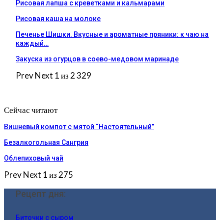
Рисовая лапша с креветками и кальмарами
Рисовая каша на молоке
Печенье Шишки. Вкусные и ароматные пряники: к чаю на
каждый…
Закуска из огурцов в соево-медовом маринаде
Prev
Next
1 из 2 329
Сейчас читают
Вишневый компот с мятой “Настоятельный”
Безалкогольная Сангрия
Облепиховый чай
Prev
Next
1 из 275
Рецепт дня:
Биточки с сыром