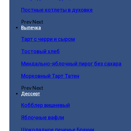
Постные котлеты в духовке
Prev
Next
Выпечка
Тарт с черри и сыром
Тостовый хлеб
Миндально-яблочный пирог без сахара
Морковный Тарт Татен
Prev
Next
Дессерт
Кобблер вишневый
Яблочные вафли
Шоколадное печенье Брауни