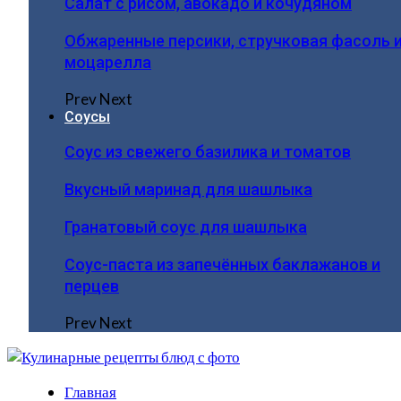
Салат с рисом, авокадо и кочудяном
Обжаренные персики, стручковая фасоль 
моцарелла
Prev
Next
Соусы
Соус из свежего базилика и томатов
Вкусный маринад для шашлыка
Гранатовый соус для шашлыка
Соус-паста из запечённых баклажанов и
перцев
Prev
Next
Главная