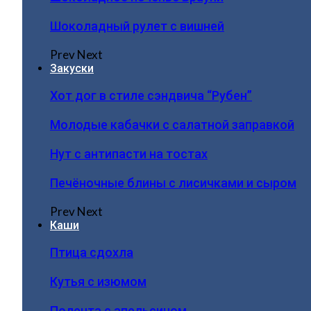
Шоколадный рулет с вишней
Prev
Next
Закуски
Хот дог в стиле сэндвича “Рубен”
Молодые кабачки с салатной заправкой
Нут с антипасти на тостах
Печёночные блины с лисичками и сыром
Prev
Next
Каши
Птица сдохла
Кутья с изюмом
Полента с апельсином