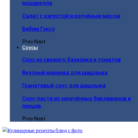
моцарелла
Салат с капустой и копчёным мясом
Бибим Гуксу
Prev
Next
Соусы
Соус из свежего базилика и томатов
Вкусный маринад для шашлыка
Гранатовый соус для шашлыка
Соус-паста из запечённых баклажанов и
перцев
Prev
Next