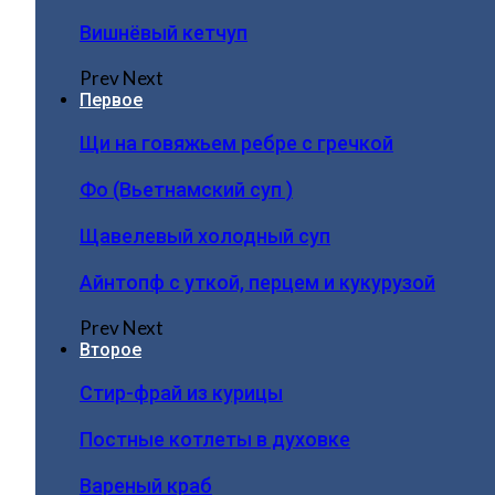
Вишнёвый кетчуп
Prev
Next
Первое
Щи на говяжьем ребре с гречкой
Фо (Вьетнамский суп )
Щавелевый холодный суп
Айнтопф с уткой, перцем и кукурузой
Prev
Next
Второе
Стир-фрай из курицы
Постные котлеты в духовке
Вареный краб