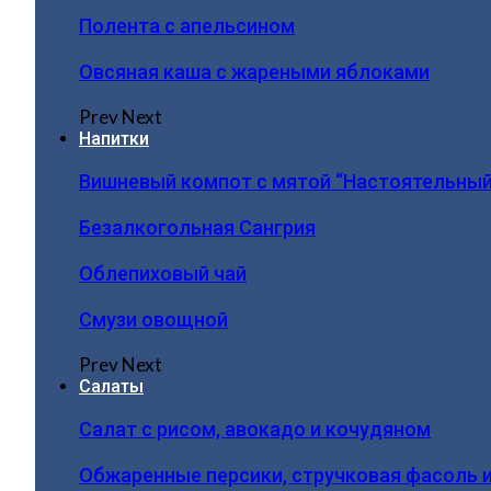
Полента с апельсином
Овсяная каша с жареными яблоками
Prev
Next
Напитки
Вишневый компот с мятой “Настоятельный
Безалкогольная Сангрия
Облепиховый чай
Смузи овощной
Prev
Next
Салаты
Салат с рисом, авокадо и кочудяном
Обжаренные персики, стручковая фасоль 