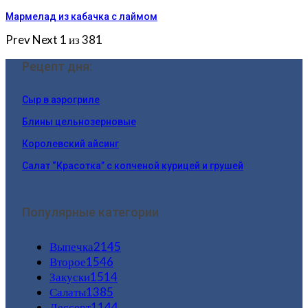
Мармелад из кабачка с лаймом
Prev
Next
1 из 381
Рецепт дня:
Сыр в аэрогриле
Блины цельнозерновые
Королевский айсинг
Салат “Красотка” с копченой курицей и грушей
Популярные категории
Выпечка
2145
Второе
1546
Закуски
1514
Салаты
1385
Дессерт
1144