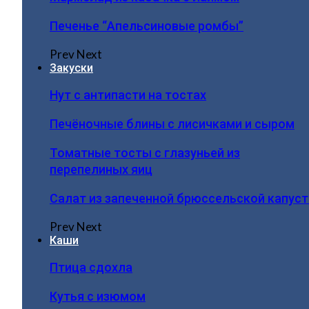
Печенье “Апельсиновые ромбы”
Prev
Next
Закуски
Нут с антипасти на тостах
Печёночные блины с лисичками и сыром
Томатные тосты с глазуньей из
перепелиных яиц
Салат из запеченной брюссельской капус
Prev
Next
Каши
Птица сдохла
Кутья с изюмом