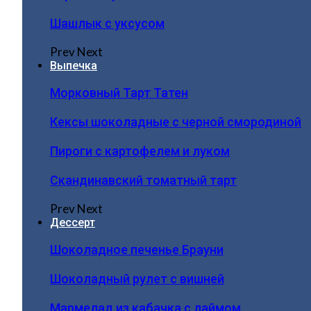
Шашлык с уксусом
Prev
Next
Выпечка
Морковный Тарт Татен
Кексы шоколадные с черной смородиной
Пироги c картофелем и луком
Скандинавский томатный тарт
Prev
Next
Дессерт
Шоколадное печенье Брауни
Шоколадный рулет с вишней
Мармелад из кабачка с лаймом