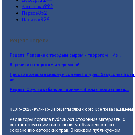
Заготовки
992
Первое
852
Напитки
826
Рецепт недели:
Рецепт: Лепешка с твердым сыром и творогом – Из…
Вареники с творогом и черемшой
Просто пожарьте свеклу и солёный огурец. Закусочный сал
из…
Рецепт: Соус из кабачков на зиму – В томатной заливке,…
©2015- 2026 - Кулинарные рецепты блюд с фото. Все права защищены.
Редакторы портала публикуют сторонние материалы с
соответствующим выполнением обязательств по
сохранению авторских прав. В каждом публикуемом