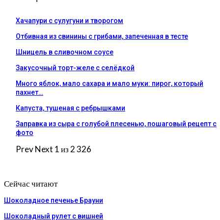
Хачапури с сулугуни и творогом
Отбивная из свинины с грибами, запеченная в тесте
Шницель в сливочном соусе
Закусочный торт-желе с селёдкой
Много яблок, мало сахара и мало муки: пирог, который
пахнет…
Капуста, тушеная с ребрышками
Заправка из сыра с голубой плесенью, пошаговый рецепт с
фото
Prev
Next
1 из 2 326
Сейчас читают
Шоколадное печенье Брауни
Шоколадный рулет с вишней