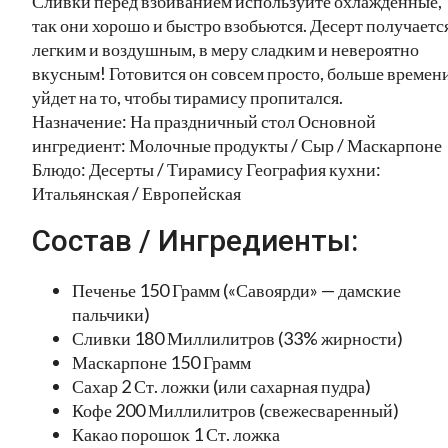
Сливки перед взбиванием используйте охлажденные,
так они хорошо и быстро взобьются. Десерт получаетс
легким и воздушным, в меру сладким и невероятно
вкусным! Готовится он совсем просто, больше времен
уйдет на то, чтобы тирамису пропитался.
Назначение: На праздничный стол Основной
ингредиент: Молочные продукты / Сыр / Маскарпоне
Блюдо: Десерты / Тирамису География кухни:
Итальянская / Европейская
Состав / Ингредиенты:
Печенье 150 Грамм («Савоярди» — дамские
пальчики)
Сливки 180 Миллилитров (33% жирности)
Маскарпоне 150 Грамм
Сахар 2 Ст. ложки (или сахарная пудра)
Кофе 200 Миллилитров (свежесваренный)
Какао порошок 1 Ст. ложка