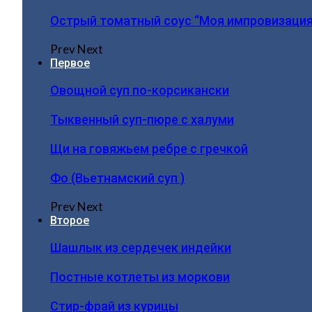
Острый томатный соус “Моя импровизация
Prev
Next
Первое
Овощной суп по-корсикански
Тыквенный суп-пюре с халуми
Щи на говяжьем ребре с гречкой
Фо (Вьетнамский суп )
Prev
Next
Второе
Шашлык из сердечек индейки
Постные котлеты из моркови
Стир-фрай из курицы