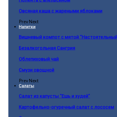
Овсяная каша с жареными яблоками
Prev
Next
Напитки
Вишневый компот с мятой “Настоятельный
Безалкогольная Сангрия
Облепиховый чай
Смузи овощной
Prev
Next
Салаты
Салат из капусты “Ешь и худей”
Картофельно-огуречный салат с лососем