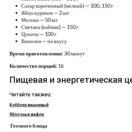
Сахар коричневый (мелкий) — 100..150 г
Яйцо куриное — 2 шт
Молоко — 50 мл
Сметана (каймак) — 150 г
Цукаты — 100 г
Ванилин — по вкусу
Время приготовления:
30 минут
Количество порций:
16
Пищевая и энергетическая ц
Читайте такжеu:
Кобблер вишневый
Яблочные вафли
Готового блюда