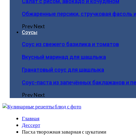
Салат с рисом, авокадо и кочудяном
Обжаренные персики, стручковая фасоль 
Prev
Next
Соусы
Соус из свежего базилика и томатов
Вкусный маринад для шашлыка
Гранатовый соус для шашлыка
Соус-паста из запечённых баклажанов и п
Prev
Next
Главная
Дессерт
Пасха творожная заварная с цукатами