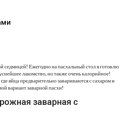
ами
й седмицей! Ежегодно на пасхальный стол я готовлю
снейшее лакомство, но также очень калорийное!
 где яйца предварительно завариваются с сахаром и
мой вариант заварной пасхи!
рожная заварная с