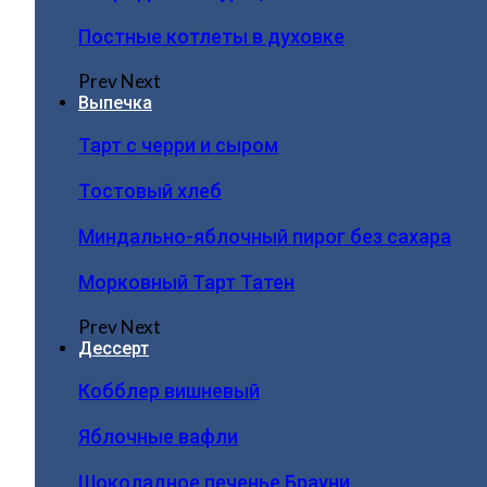
Постные котлеты в духовке
Prev
Next
Выпечка
Тарт с черри и сыром
Тостовый хлеб
Миндально-яблочный пирог без сахара
Морковный Тарт Татен
Prev
Next
Дессерт
Кобблер вишневый
Яблочные вафли
Шоколадное печенье Брауни