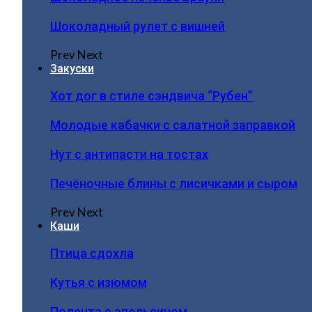
Шоколадный рулет с вишней
Prev
Next
Закуски
Хот дог в стиле сэндвича “Рубен”
Молодые кабачки с салатной заправкой
Нут с антипасти на тостах
Печёночные блины с лисичками и сыром
Prev
Next
Каши
Птица сдохла
Кутья с изюмом
Полента с апельсином