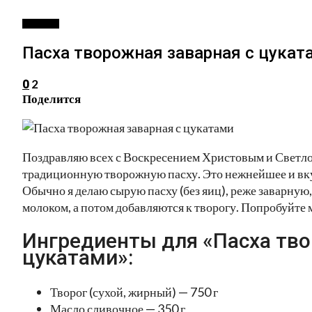
ДЕССЕРТ
Пасха творожная заварная с цукат
2
0
Поделится
Поздравляю всех с Воскресением Христовым и Светло
традиционную творожную пасху. Это нежнейшее и вку
Обычно я делаю сырую пасху (без яиц), реже заварную,
молоком, а потом добавляются к творогу. Попробуйте 
Ингредиенты для «Пасха тво
цукатами»:
Творог (сухой, жирный) — 750 г
Масло сливочное — 350 г