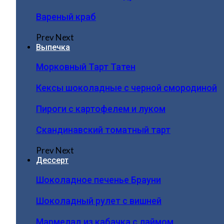
Вареный краб
Prev
Next
Выпечка
Морковный Тарт Татен
Кексы шоколадные с черной смородиной
Пироги c картофелем и луком
Скандинавский томатный тарт
Prev
Next
Дессерт
Шоколадное печенье Брауни
Шоколадный рулет с вишней
Мармелад из кабачка с лаймом