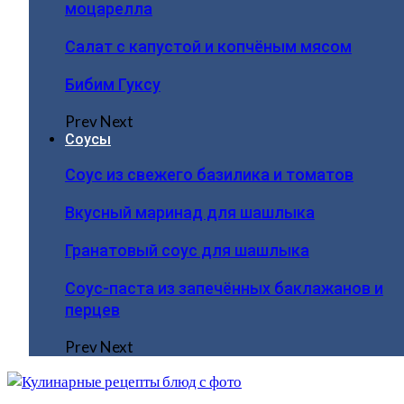
моцарелла
Салат с капустой и копчёным мясом
Бибим Гуксу
Prev
Next
Соусы
Соус из свежего базилика и томатов
Вкусный маринад для шашлыка
Гранатовый соус для шашлыка
Соус-паста из запечённых баклажанов и
перцев
Prev
Next