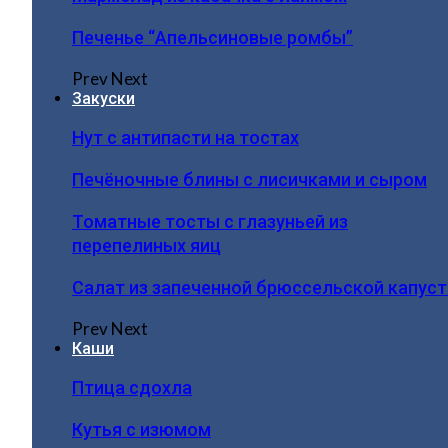
Печенье “Апельсиновые ромбы”
Prev
Next
Закуски
Нут с антипасти на тостах
Печёночные блины с лисичками и сыром
Томатные тосты с глазуньей из
перепелиных яиц
Салат из запеченной брюссельской капус
Prev
Next
Каши
Птица сдохла
Кутья с изюмом