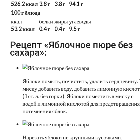
526.2 ккал
3.8 г
3.8 г
94.1 г
100 г блюда
ккал
белки
жиры
углеводы
53.2 ккал
0.4 г
0.4 г
9.5 г
Рецепт «Яблочное пюре без
сахара»:
Яблоки помыть, почистить, удалить сердцевину.
миску добавить воду, добавить лимонную кислот
(1 ст. л. без горки). Яблоки поместить в миску с
водой и лимонной кислотой для предотвращения
потемнения яблок.
Нарезать яблоки не крупными кусочками.