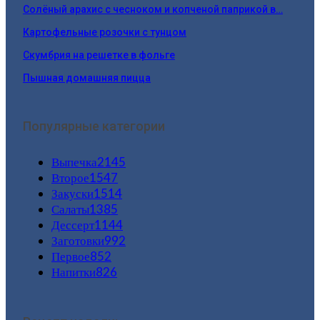
Солёный арахис с чесноком и копченой паприкой в…
Картофельные розочки с тунцом
Скумбрия на решетке в фольге
Пышная домашняя пицца
Популярные категории
Выпечка
2145
Второе
1547
Закуски
1514
Салаты
1385
Дессерт
1144
Заготовки
992
Первое
852
Напитки
826