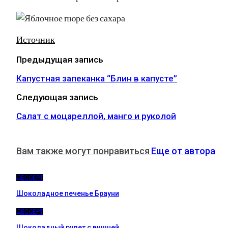
Источник
Предыдущая запись
Капустная запеканка “Блин в капусте”
Следующая запись
Салат с моцареллой, манго и руколой
Вам также могут понравиться
Еще от автора
ДЕССЕРТ
Шоколадное печенье Брауни
ДЕССЕРТ
Шоколадный рулет с вишней