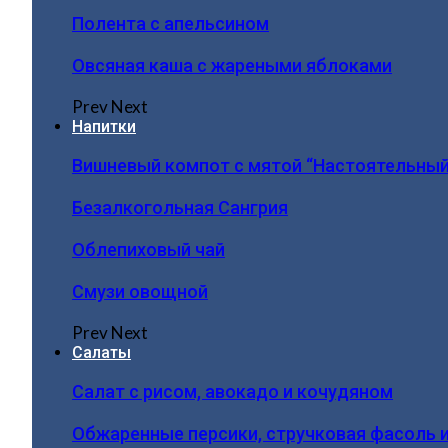
Полента с апельсином
Овсяная каша с жареными яблоками
Prev
Next
Напитки
Вишневый компот с мятой “Настоятельный
Безалкогольная Сангрия
Облепиховый чай
Смузи овощной
Prev
Next
Салаты
Салат с рисом, авокадо и кочудяном
Обжаренные персики, стручковая фасоль 