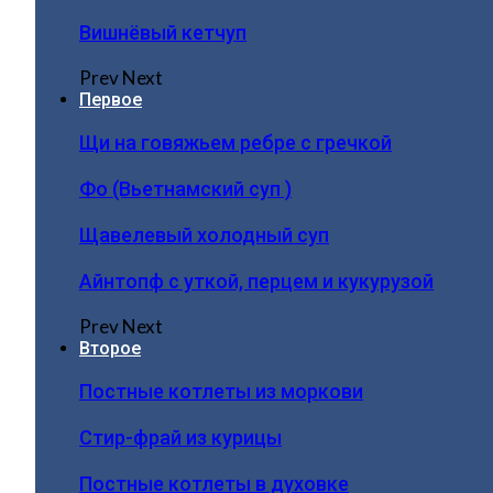
Вишнёвый кетчуп
Prev
Next
Первое
Щи на говяжьем ребре с гречкой
Фо (Вьетнамский суп )
Щавелевый холодный суп
Айнтопф с уткой, перцем и кукурузой
Prev
Next
Второе
Постные котлеты из моркови
Стир-фрай из курицы
Постные котлеты в духовке