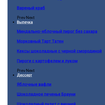
Вареный краб
Prev
Next
Выпечка
Миндально-яблочный пирог без сахара
Морковный Тарт Татен
Кексы шоколадные с черной смородиной
Пироги c картофелем и луком
Prev
Next
Дессерт
Яблочные вафли
Шоколадное печенье Брауни
Шоколадный рулет с вишней