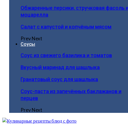
Обжаренные персики, стручковая фасоль 
моцарелла
Салат с капустой и копчёным мясом
Prev
Next
Соусы
Соус из свежего базилика и томатов
Вкусный маринад для шашлыка
Гранатовый соус для шашлыка
Соус-паста из запечённых баклажанов и
перцев
Prev
Next