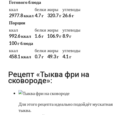
Готового блюда
ккал
белки
жиры
углеводы
2977.8 ккал
4.7 г
320.7 г
26.6 г
Порции
ккал
белки
жиры
углеводы
992.6 ккал
1.6 г
106.9 г
8.9 г
100 г блюда
ккал
белки
жиры
углеводы
458.1 ккал
0.7 г
49.3 г
4.1 г
Рецепт «Тыква фри на
сковороде»:
Для этого рецепта идеально подойдёт мускатная
тыква.