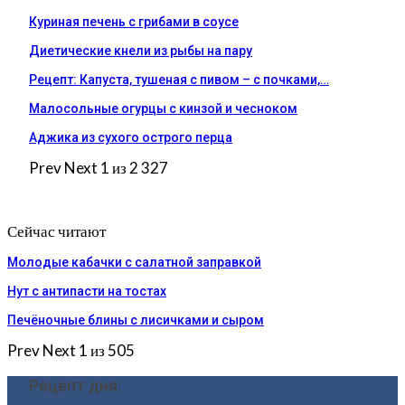
Куриная печень с грибами в соусе
Диетические кнели из рыбы на пару
Рецепт: Капуста, тушеная с пивом – с почками,…
Малосольные огурцы с кинзой и чесноком
Аджика из сухого острого перца
Prev
Next
1 из 2 327
Сейчас читают
Молодые кабачки с салатной заправкой
Нут с антипасти на тостах
Печёночные блины с лисичками и сыром
Prev
Next
1 из 505
Рецепт дня: