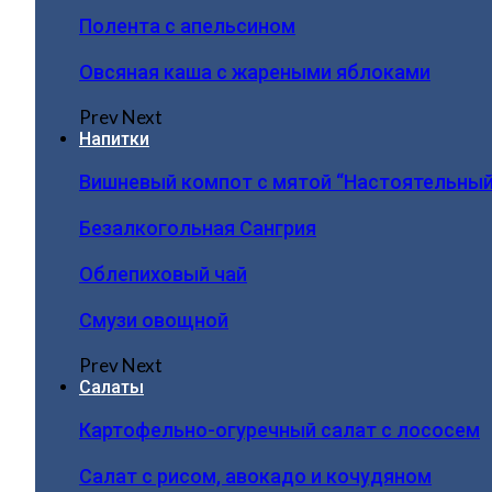
Полента с апельсином
Овсяная каша с жареными яблоками
Prev
Next
Напитки
Вишневый компот с мятой “Настоятельный
Безалкогольная Сангрия
Облепиховый чай
Смузи овощной
Prev
Next
Салаты
Картофельно-огуречный салат с лососем
Салат с рисом, авокадо и кочудяном