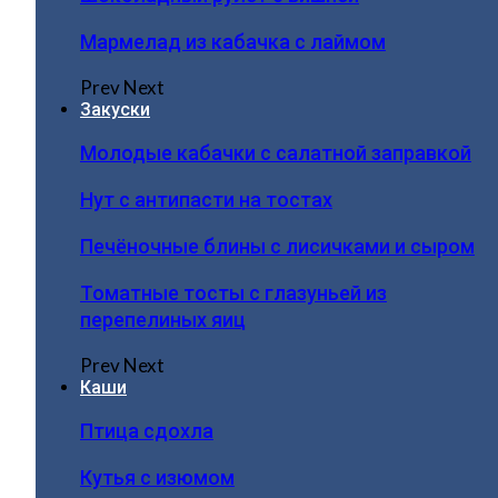
Мармелад из кабачка с лаймом
Prev
Next
Закуски
Молодые кабачки с салатной заправкой
Нут с антипасти на тостах
Печёночные блины с лисичками и сыром
Томатные тосты с глазуньей из
перепелиных яиц
Prev
Next
Каши
Птица сдохла
Кутья с изюмом