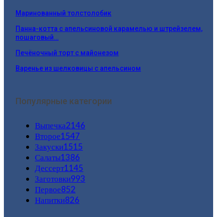
Маринованный толстолобик
Панна-котта с апельсиновой карамелью и штрейзелем,
пошаговый…
Печёночный торт с майонезом
Варенье из шелковицы с апельсином
Популярные категории
Выпечка
2146
Второе
1547
Закуски
1515
Салаты
1386
Дессерт
1145
Заготовки
993
Первое
852
Напитки
826