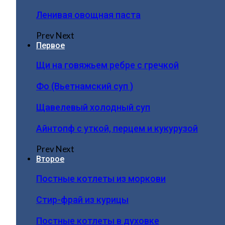
Ленивая овощная паста
Prev
Next
Первое
Щи на говяжьем ребре с гречкой
Фо (Вьетнамский суп )
Щавелевый холодный суп
Айнтопф с уткой, перцем и кукурузой
Prev
Next
Второе
Постные котлеты из моркови
Стир-фрай из курицы
Постные котлеты в духовке