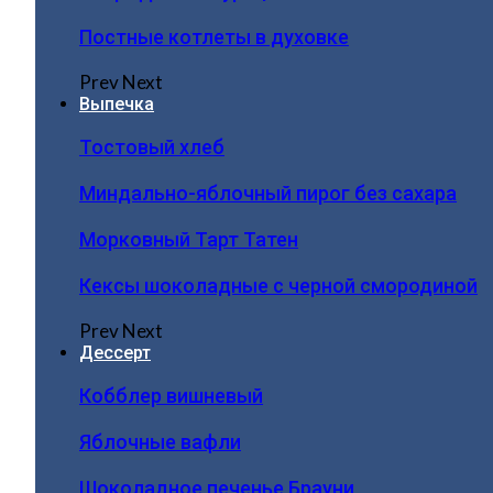
Постные котлеты в духовке
Prev
Next
Выпечка
Тостовый хлеб
Миндально-яблочный пирог без сахара
Морковный Тарт Татен
Кексы шоколадные с черной смородиной
Prev
Next
Дессерт
Кобблер вишневый
Яблочные вафли
Шоколадное печенье Брауни