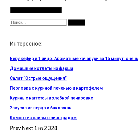
Интересное:
Беру кефир и 1 яйцо. Ароматные хачапури за 15 минут: очен
Домашние котлеты из фарша
Салат “Острые ощущения”
Перловка с куриной печенью и картофелем
Куриные наггетсы в хлебной панировке
Закуска из перца и баклажан
Компот из сливы с виноградом
Prev
Next
1 из 2 328