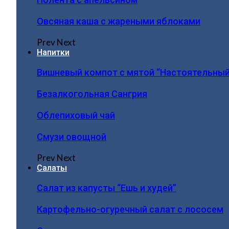
Овсяная каша с жареными яблоками
Prev
Next
Напитки
Вишневый компот с мятой “Настоятельный
Безалкогольная Сангрия
Облепиховый чай
Смузи овощной
Prev
Next
Салаты
Салат из капусты “Ешь и худей”
Картофельно-огуречный салат с лососем