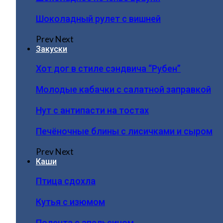
Шоколадный рулет с вишней
Prev
Next
Закуски
Хот дог в стиле сэндвича “Рубен”
Молодые кабачки с салатной заправкой
Нут с антипасти на тостах
Печёночные блины с лисичками и сыром
Prev
Next
Каши
Птица сдохла
Кутья с изюмом
Полента с апельсином