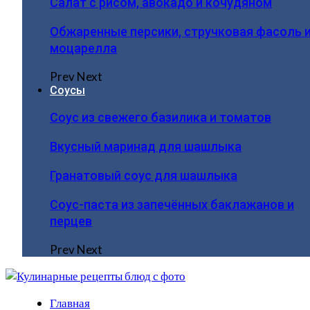
Салат с рисом, авокадо и кочудяном
Обжаренные персики, стручковая фасоль 
моцарелла
Prev
Next
Соусы
Соус из свежего базилика и томатов
Вкусный маринад для шашлыка
Гранатовый соус для шашлыка
Соус-паста из запечённых баклажанов и
перцев
Prev
Next
Главная