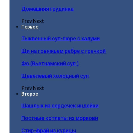
Домашняя грудинка
Prev
Next
Первое
Тыквенный суп-пюре с халуми
Щи на говяжьем ребре с гречкой
Фо (Вьетнамский суп )
Щавелевый холодный суп
Prev
Next
Второе
Шашлык из сердечек индейки
Постные котлеты из моркови
Стир-фрай из курицы