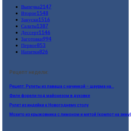
Выпечка
2147
Второе
1548
Закуски
1516
Салаты
1387
Дессерт
1146
Заготовки
994
Первое
853
Напитки
826
Рецепт недели:
Рецепт: Рулеты из лаваша с начинкой – шаурма на…
Филе форели под майонезом в духовке
Рулет из индейки к Новогоднему столу
Мохито из крыжовника с лимоном и мятой (компот на зиму