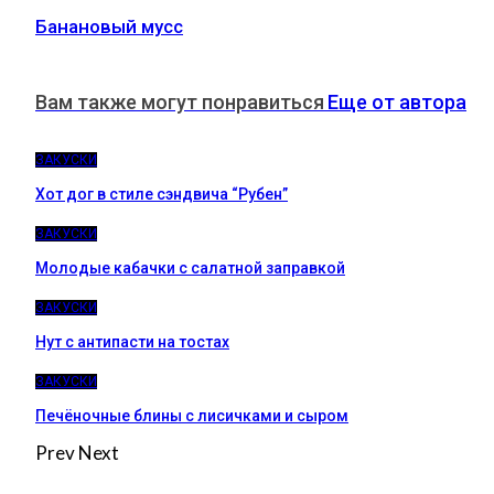
Банановый мусс
Вам также могут понравиться
Еще от автора
ЗАКУСКИ
Хот дог в стиле сэндвича “Рубен”
ЗАКУСКИ
Молодые кабачки с салатной заправкой
ЗАКУСКИ
Нут с антипасти на тостах
ЗАКУСКИ
Печёночные блины с лисичками и сыром
Prev
Next