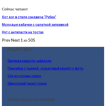
Сейчас читают
Хот дог в стиле сэндвича “Рубен”
Молодые кабачки с салатной заправкой
Нут с антипасти на тостах
Prev
Next
1 из 505
Рецепт дня:
Овсяная каша по-шведски
Панкейки с тыквой , пошаговый рецепт с фото
Суп из головы семги
Эфиопский тикил гомен
Популярные категории