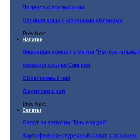
Полента с апельсином
Овсяная каша с жареными яблоками
Prev
Next
Напитки
Вишневый компот с мятой “Настоятельный
Безалкогольная Сангрия
Облепиховый чай
Смузи овощной
Prev
Next
Салаты
Салат из капусты “Ешь и худей”
Картофельно-огуречный салат с лососем