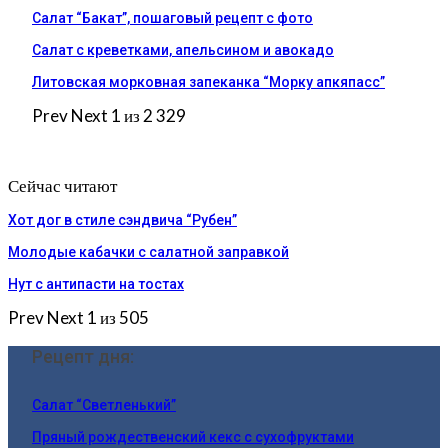
Салат “Бакат”, пошаговый рецепт с фото
Салат с креветками, апельсином и авокадо
Литовская морковная запеканка “Морку апкяпасс”
Prev
Next
1 из 2 329
Сейчас читают
Хот дог в стиле сэндвича “Рубен”
Молодые кабачки с салатной заправкой
Нут с антипасти на тостах
Prev
Next
1 из 505
Рецепт дня:
Салат “Светленький”
Пряный рождественский кекс с сухофруктами