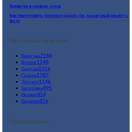
Креветки в соевом соусе
Как приготовить топленое масло гхи, пошаговый рецепт с
фото
Популярные категории
Выпечка
2148
Второе
1548
Закуски
1516
Салаты
1387
Дессерт
1146
Заготовки
995
Первое
854
Напитки
826
Рецепт недели: