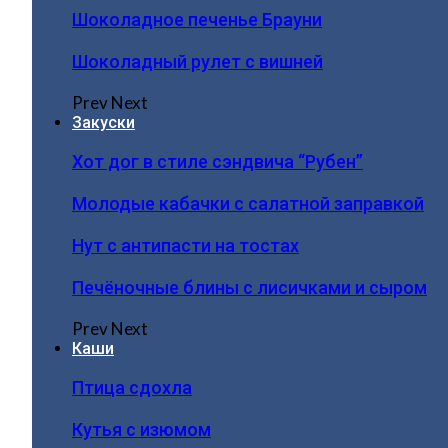
Шоколадное печенье Брауни
Шоколадный рулет с вишней
Prev
Next
Закуски
Хот дог в стиле сэндвича “Рубен”
Молодые кабачки с салатной заправкой
Нут с антипасти на тостах
Печёночные блины с лисичками и сыром
Prev
Next
Каши
Птица сдохла
Кутья с изюмом