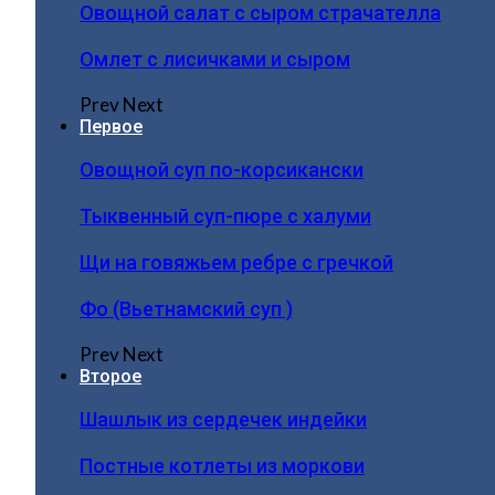
Овощной салат с сыром страчателла
Омлет с лисичками и сыром
Prev
Next
Первое
Овощной суп по-корсикански
Тыквенный суп-пюре с халуми
Щи на говяжьем ребре с гречкой
Фо (Вьетнамский суп )
Prev
Next
Второе
Шашлык из сердечек индейки
Постные котлеты из моркови