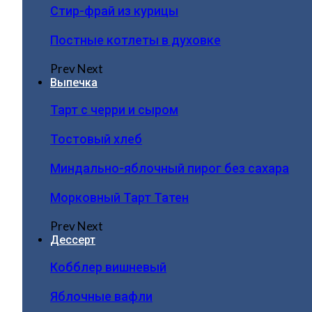
Стир-фрай из курицы
Постные котлеты в духовке
Prev
Next
Выпечка
Тарт с черри и сыром
Тостовый хлеб
Миндально-яблочный пирог без сахара
Морковный Тарт Татен
Prev
Next
Дессерт
Кобблер вишневый
Яблочные вафли