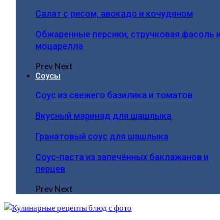
Салат с рисом, авокадо и кочудяном
Обжаренные персики, стручковая фасоль 
моцарелла
Prev
Next
Соусы
Соус из свежего базилика и томатов
Вкусный маринад для шашлыка
Гранатовый соус для шашлыка
Соус-паста из запечённых баклажанов и
перцев
Prev
Next