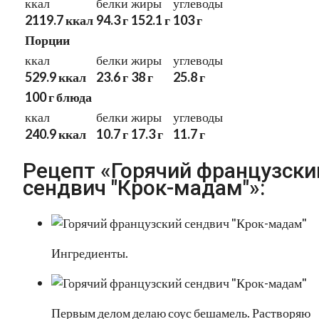
ккал
белки
жиры
углеводы
2119.7 ккал
94.3 г
152.1 г
103 г
Порции
ккал
белки
жиры
углеводы
529.9 ккал
23.6 г
38 г
25.8 г
100 г блюда
ккал
белки
жиры
углеводы
240.9 ккал
10.7 г
17.3 г
11.7 г
Рецепт «Горячий французски
сендвич "Крок-мадам"»:
Ингредиенты.
Первым делом делаю соус бешамель. Растворяю