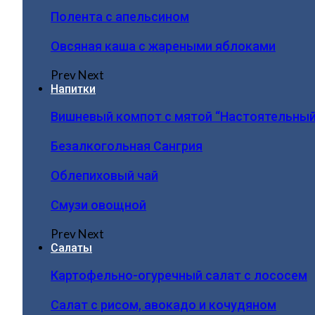
Полента с апельсином
Овсяная каша с жареными яблоками
Prev
Next
Напитки
Вишневый компот с мятой “Настоятельный
Безалкогольная Сангрия
Облепиховый чай
Смузи овощной
Prev
Next
Салаты
Картофельно-огуречный салат с лососем
Салат с рисом, авокадо и кочудяном