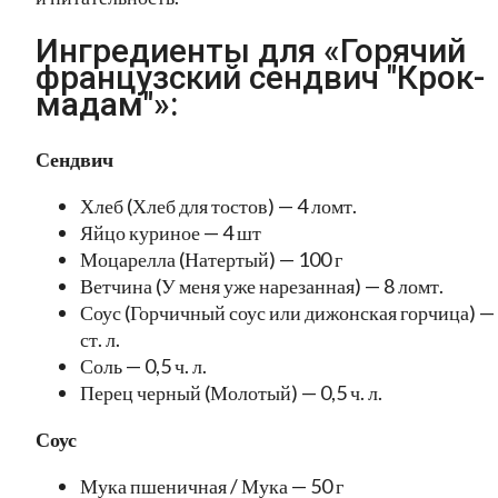
Ингредиенты для «Горячий
французский сендвич "Крок-
мадам"»:
Сендвич
Хлеб (Хлеб для тостов) — 4 ломт.
Яйцо куриное — 4 шт
Моцарелла (Натертый) — 100 г
Ветчина (У меня уже нарезанная) — 8 ломт.
Соус (Горчичный соус или дижонская горчица) —
ст. л.
Соль — 0,5 ч. л.
Перец черный (Молотый) — 0,5 ч. л.
Соус
Мука пшеничная / Мука — 50 г