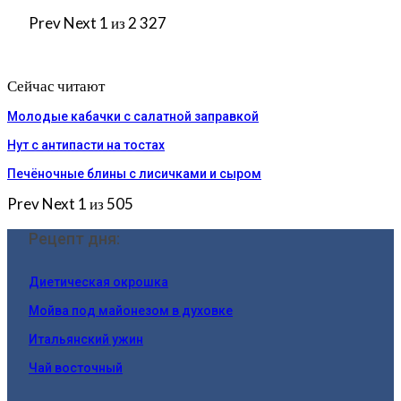
Prev
Next
1 из 2 327
Сейчас читают
Молодые кабачки с салатной заправкой
Нут с антипасти на тостах
Печёночные блины с лисичками и сыром
Prev
Next
1 из 505
Рецепт дня:
Диетическая окрошка
Мойва под майонезом в духовке
Итальянский ужин
Чай восточный