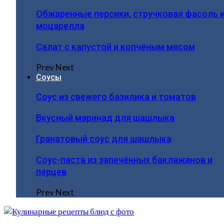
Обжаренные персики, стручковая фасоль 
моцарелла
Салат с капустой и копчёным мясом
Prev
Next
Соусы
Соус из свежего базилика и томатов
Вкусный маринад для шашлыка
Гранатовый соус для шашлыка
Соус-паста из запечённых баклажанов и
перцев
Prev
Next