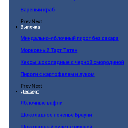
Вареный краб
Prev
Next
Выпечка
Миндально-яблочный пирог без сахара
Морковный Тарт Татен
Кексы шоколадные с черной смородиной
Пироги c картофелем и луком
Prev
Next
Дессерт
Яблочные вафли
Шоколадное печенье Брауни
Шоколадный рулет с вишней