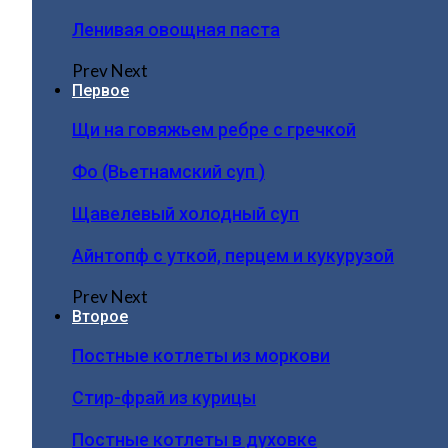
Ленивая овощная паста
Prev
Next
Первое
Щи на говяжьем ребре с гречкой
Фо (Вьетнамский суп )
Щавелевый холодный суп
Айнтопф с уткой, перцем и кукурузой
Prev
Next
Второе
Постные котлеты из моркови
Стир-фрай из курицы
Постные котлеты в духовке