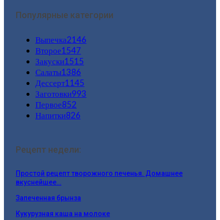
Популярные категории
Выпечка
2146
Второе
1547
Закуски
1515
Салаты
1386
Дессерт
1145
Заготовки
993
Первое
852
Напитки
826
Рецепт недели:
Простой рецепт творожного печенья. Домашнее
вкуснейшее…
Запеченная брынза
Кукурузная каша на молоке