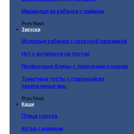
Мармелад из кабачка с лаймом
Prev
Next
Закуски
Молодые кабачки с салатной заправкой
Нут с антипасти на тостах
Печёночные блины с лисичками и сыром
Томатные тосты с глазуньей из
перепелиных яиц
Prev
Next
Каши
Птица сдохла
Кутья с изюмом