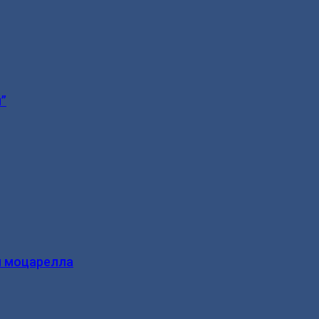
”
и моцарелла