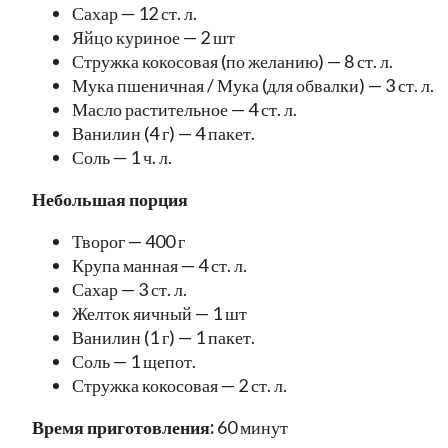
Сахар — 12 ст. л.
Яйцо куриное — 2 шт
Стружка кокосовая (по желанию) — 8 ст. л.
Мука пшеничная / Мука (для обвалки) — 3 ст. л.
Масло растительное — 4 ст. л.
Ванилин (4 г) — 4 пакет.
Соль — 1 ч. л.
Небольшая порция
Творог — 400 г
Крупа манная — 4 ст. л.
Сахар — 3 ст. л.
Желток яичный — 1 шт
Ванилин (1 г) — 1 пакет.
Соль — 1 щепот.
Стружка кокосовая — 2 ст. л.
Время приготовления:
60 минут