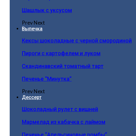
Шашлык с уксусом
Prev
Next
Выпечка
Кексы шоколадные с черной смородиной
Пироги c картофелем и луком
Скандинавский томатный тарт
Печенье “Минутка”
Prev
Next
Дессерт
Шоколадный рулет с вишней
Мармелад из кабачка с лаймом
Печенье “Апельсиновые ромбы”