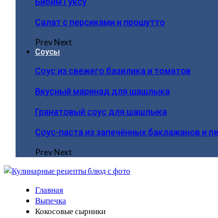
Бибим Гуксу
Салат с персиками и прошутто
Prev
Next
Соусы
Соус из свежего базилика и томатов
Вкусный маринад для шашлыка
Гранатовый соус для шашлыка
Соус-паста из запечённых баклажанов и п
Prev
Next
Главная
Выпечка
Кокосовые сырники