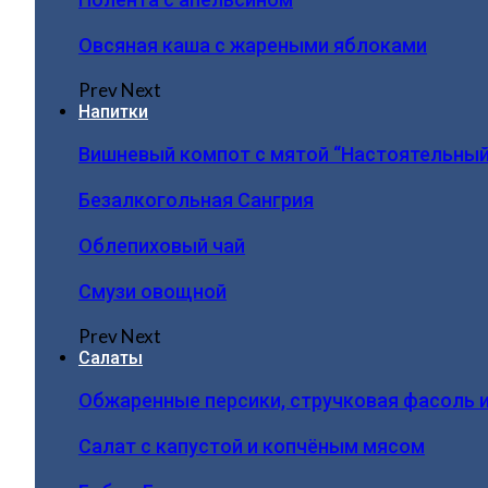
Овсяная каша с жареными яблоками
Prev
Next
Напитки
Вишневый компот с мятой “Настоятельный
Безалкогольная Сангрия
Облепиховый чай
Смузи овощной
Prev
Next
Салаты
Обжаренные персики, стручковая фасоль 
Салат с капустой и копчёным мясом