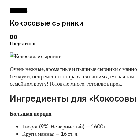
ВЫПЕЧКА
Кокосовые сырники
0
0
Поделится
Очень нежные, ароматные и пышные сырники с манной
без муки, непременно понравятся вашим домочадцам! 
семейном кругу! Готовлю много, готовлю впрок.
Ингредиенты для «Кокосовы
Большая порция
Творог (9%. Не зернистый) — 1600 г
Крупа манная — 16 ст. л.