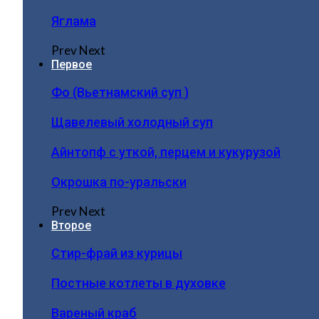
Яглама
Prev
Next
Первое
Фо (Вьетнамский суп )
Щавелевый холодный суп
Айнтопф с уткой, перцем и кукурузой
Окрошка по-уральски
Prev
Next
Второе
Стир-фрай из курицы
Постные котлеты в духовке
Вареный краб