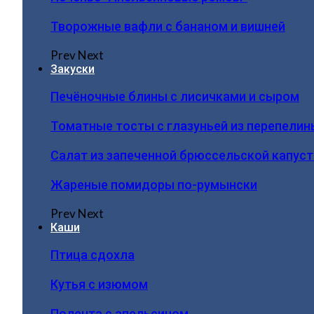
Творожные вафли с бананом и вишней
Prev
Next
Закуски
Печёночные блины с лисичками и сыром
Томатные тосты с глазуньей из перепелин
Салат из запеченной брюссельской капус
Жареные помидоры по-румынски
Prev
Next
Каши
Птица сдохла
Кутья с изюмом
Полента с апельсином